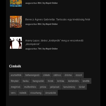
augusztus 8th | by
Napút Online
Berecz Ágnes Gabriella: Tartozás egy kiválóság felé
augusztus 8th | by
Napút Online
Arany Lajos: Járási „királynők” meg a veszekedő
„álompárok”
augusztus 7th | by
Napút Online
Címkék
asztalfiók
beharangozó
cikkek
cédrus
dráma
esszé
fénykör
haiku
hangszóló
hírek
kritika
körkérdés
levélfa
meghívó
műfordítás
próza
pályázat
tanulmány
tárlat
vers
videók
visszhang
önszócikk