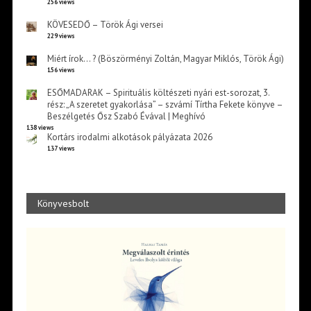
256 views
KÖVESEDŐ – Török Ági versei
229 views
Miért írok… ? (Böszörményi Zoltán, Magyar Miklós, Török Ági)
156 views
ESŐMADARAK – Spirituális költészeti nyári est-sorozat, 3.
rész: „A szeretet gyakorlása” – szvámí Tírtha Fekete könyve –
Beszélgetés Ősz Szabó Évával | Meghívó
138 views
Kortárs irodalmi alkotások pályázata 2026
137 views
Könyvesbolt