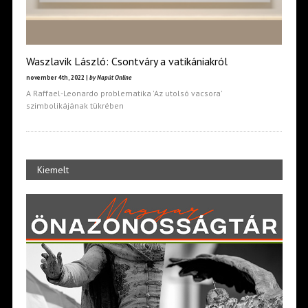
Waszlavik László: Csontváry a vatikániakról
november 4th, 2022 |
by Napút Online
A Raffael-Leonardo problematika 'Az utolsó vacsora'
szimbolikájának tükrében
Kiemelt