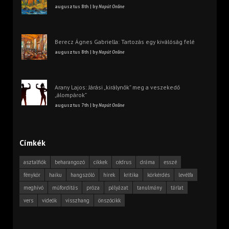
augusztus 8th | by
Napút Online
Berecz Ágnes Gabriella: Tartozás egy kiválóság felé
augusztus 8th | by
Napút Online
Arany Lajos: Járási „királynők” meg a veszekedő
„álompárok”
augusztus 7th | by
Napút Online
Címkék
asztalfiók
beharangozó
cikkek
cédrus
dráma
esszé
fénykör
haiku
hangszóló
hírek
kritika
körkérdés
levélfa
meghívó
műfordítás
próza
pályázat
tanulmány
tárlat
vers
videók
visszhang
önszócikk