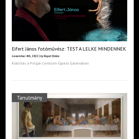
Eifert János fotóművész: TEST A LELKE MINDENNEK
november 4th, 2022 |
by Napút Online
Kiállítás a Polgár Centrum-Újpest Galériában
Tanulmány