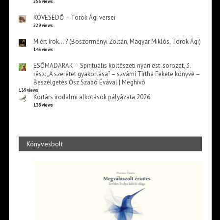
256 views
KÖVESEDŐ – Török Ági versei
229 views
Miért írok… ? (Böszörményi Zoltán, Magyar Miklós, Török Ági)
143 views
ESŐMADARAK – Spirituális költészeti nyári est-sorozat, 3.
rész: „A szeretet gyakorlása” – szvámí Tírtha Fekete könyve –
Beszélgetés Ősz Szabó Évával | Meghívó
139 views
Kortárs irodalmi alkotások pályázata 2026
138 views
Könyvesbolt