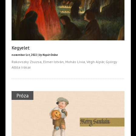
Kegyelet
november 1st, 2022 |
by Napút Online
Rakovszky Zsuzsa, Elmer István, Mohás Lívia, Végh Alpár, György
Attila írásai
Próza