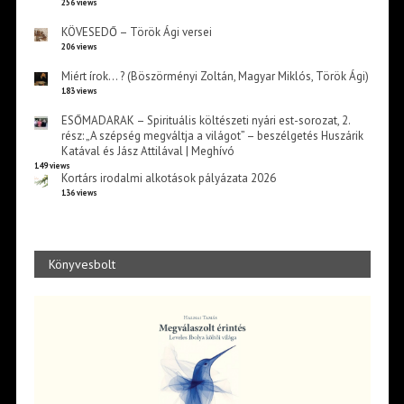
256 views
KÖVESEDŐ – Török Ági versei
206 views
Miért írok… ? (Böszörményi Zoltán, Magyar Miklós, Török Ági)
183 views
ESŐMADARAK – Spirituális költészeti nyári est-sorozat, 2.
rész: „A szépség megváltja a világot” – beszélgetés Huszárik
Katával és Jász Attilával | Meghívó
149 views
Kortárs irodalmi alkotások pályázata 2026
136 views
Könyvesbolt