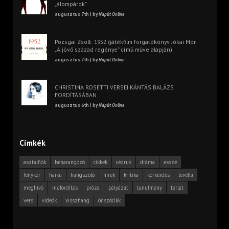
„álompárok”
augusztus 7th | by
Napút Online
Pozsgai Zsolt: 1952 (játékfilm forgatókönyv Jókai Mór
„A jövő század regénye” című műve alapján)
augusztus 7th | by
Napút Online
CHRISTINA ROSETTI VERSEI KÁNTÁS BALÁZS
FORDÍTÁSÁBAN
augusztus 6th | by
Napút Online
Címkék
asztalfiók
beharangozó
cikkek
cédrus
dráma
esszé
fénykör
haiku
hangszóló
hírek
kritika
körkérdés
levélfa
meghívó
műfordítás
próza
pályázat
tanulmány
tárlat
vers
videók
visszhang
önszócikk