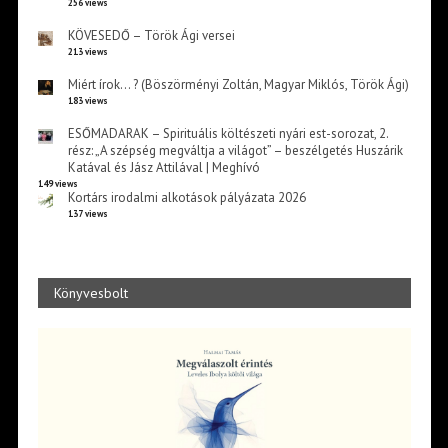
256 views
KÖVESEDŐ – Török Ági versei
213 views
Miért írok… ? (Böszörményi Zoltán, Magyar Miklós, Török Ági)
183 views
ESŐMADARAK – Spirituális költészeti nyári est-sorozat, 2.
rész: „A szépség megváltja a világot” – beszélgetés Huszárik
Katával és Jász Attilával | Meghívó
149 views
Kortárs irodalmi alkotások pályázata 2026
137 views
Könyvesbolt