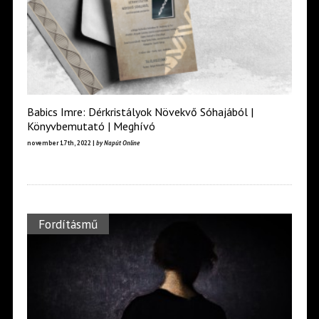
Babics Imre: Dérkristályok Növekvő Sóhajából |
Könyvbemutató | Meghívó
november 17th, 2022 |
by Napút Online
Fordításmű