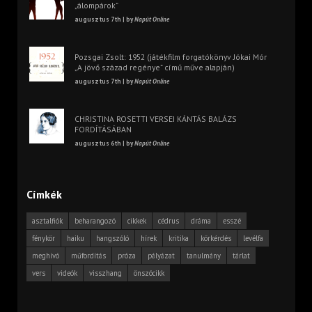
„álompárok”
augusztus 7th | by
Napút Online
Pozsgai Zsolt: 1952 (játékfilm forgatókönyv Jókai Mór
„A jövő század regénye” című műve alapján)
augusztus 7th | by
Napút Online
CHRISTINA ROSETTI VERSEI KÁNTÁS BALÁZS
FORDÍTÁSÁBAN
augusztus 6th | by
Napút Online
Címkék
asztalfiók
beharangozó
cikkek
cédrus
dráma
esszé
fénykör
haiku
hangszóló
hírek
kritika
körkérdés
levélfa
meghívó
műfordítás
próza
pályázat
tanulmány
tárlat
vers
videók
visszhang
önszócikk