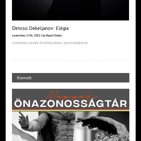
Dimcso Debeljanov: Elégia
november 17th, 2022 |
by Napút Online
Csíkhelyi Lenke fordításában, bevezetőjével
Kiemelt