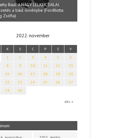
athy Baul: A NAGY LELKEK DALAI.
zetés a bául ösvénybe (Fordította:
Halmai Tamás: Megválaszolt ér
g Zsófia)
Ibolya költői világa
2022. november
K
S
C
P
S
V
1
2
3
4
5
6
8
9
10
11
12
13
15
16
17
18
19
20
22
23
24
25
26
27
29
30
dec »
hívum
6. augusztus
2021. április