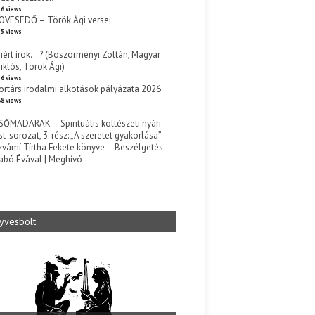
6 views
ÖVESEDŐ – Török Ági versei
5 views
iért írok… ? (Böszörményi Zoltán, Magyar
iklós, Török Ági)
6 views
ortárs irodalmi alkotások pályázata 2026
8 views
SŐMADARAK – Spirituális költészeti nyári
st-sorozat, 3. rész: „A szeretet gyakorlása” –
zvámí Tírtha Fekete könyve – Beszélgetés
abó Évával | Meghívó
s
yvesbolt