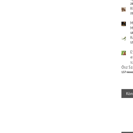
25
K
22
M
M
15
K
13
E
e
s
Ősz Sz
137 view
Kön