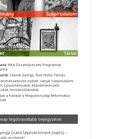
ató:
NKA Összművészeti Programok
iuma
sztő:
Szondi György, Toót-Holló Tamás
 természetesen nyitott: várjuk szépirodalmi
t, tanulmányukat, képzőművészeti
sukat, hozzászólásukat.
jük a fotókat a Magyarországi Református
znak
ónap legolvasottabb bejegyzései
yörgyi Csaba: Lépések könyve (napló) –
jabb részletek*