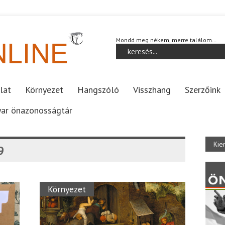
Mondd meg nékem, merre találom…
lat
Környezet
Hangszóló
Visszhang
Szerzőink
ar önazonosságtár
Kie
9
Környezet