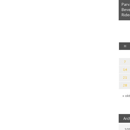
Parv
Beve
Ride
fényből
Káplán Géza: Erotikai kalauz
H
7
14
21
28
« okt
Arc
202