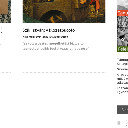
.)
Szili István: A klozetpucoló
november 29th, 2022 |
by Napút Online
,
"ez volt a tisztes megélhetést biztosító
leghétköznapibb foglalkozás elnevezése"
Támog
Kollég
Szerke
A rovat
művüke
alkotá
Köszön
Egyhá
A h
G
ú