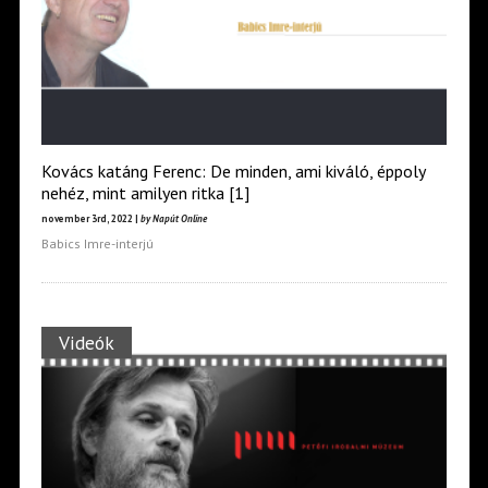
Kovács katáng Ferenc: De minden, ami kiváló, éppoly
nehéz, mint amilyen ritka [1]
november 3rd, 2022 |
by Napút Online
Babics Imre-interjú
Videók