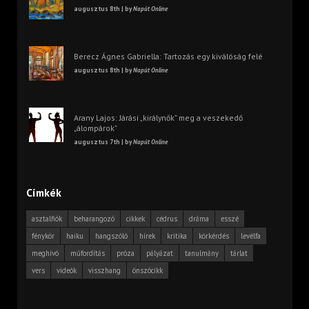
augusztus 8th | by
Napút Online
Berecz Ágnes Gabriella: Tartozás egy kiválóság felé
augusztus 8th | by
Napút Online
Arany Lajos: Járási „királynők” meg a veszekedő
„álompárok”
augusztus 7th | by
Napút Online
Címkék
asztalfiók
beharangozó
cikkek
cédrus
dráma
esszé
fénykör
haiku
hangszóló
hírek
kritika
körkérdés
levélfa
meghívó
műfordítás
próza
pályázat
tanulmány
tárlat
vers
videók
visszhang
önszócikk