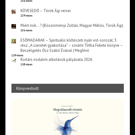
256 views
KÖVESEDŐ – Török Ági versei
229 views
Miért írok… ? (Böszörményi Zoltán, Magyar Miklós, Török Ági)
156 views
ESŐMADARAK – Spirituális költészeti nyári est-sorozat, 3.
rész: „A szeretet gyakorlása” – szvámí Tírtha Fekete könyve –
Beszélgetés Ősz Szabó Évával | Meghívó
139 views
Kortárs irodalmi alkotások pályázata 2026
138 views
Könyvesbolt