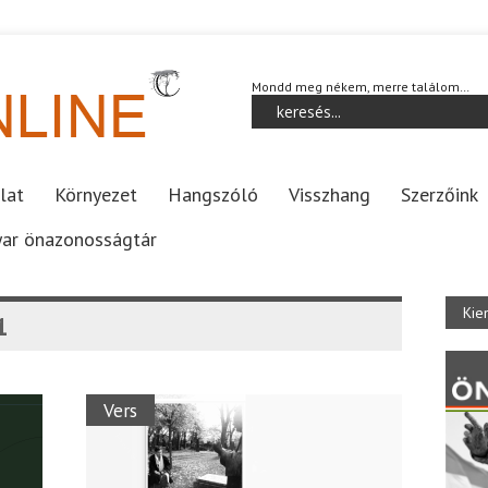
Mondd meg nékem, merre találom…
lat
Környezet
Hangszóló
Visszhang
Szerzőink
ar önazonosságtár
Kie
1
Vers