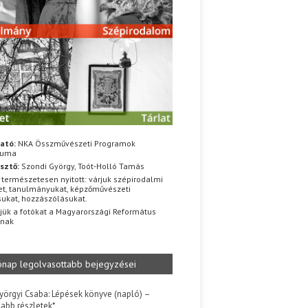
ató:
NKA Összművészeti Programok
iuma
sztő:
Szondi György, Toót-Holló Tamás
 természetesen nyitott: várjuk szépirodalmi
t, tanulmányukat, képzőművészeti
sukat, hozzászólásukat.
jük a fotókat a Magyarországi Református
znak
ónap legolvasottabb bejegyzései
yörgyi Csaba: Lépések könyve (napló) –
jabb részletek*