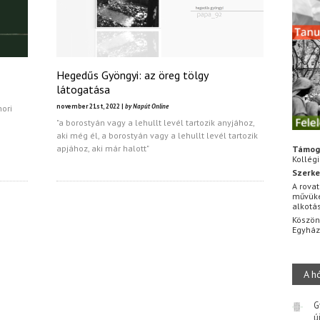
Hegedűs Gyöngyi: az öreg tölgy
látogatása
november 21st, 2022 |
by Napút Online
hori
"a borostyán vagy a lehullt levél tartozik anyjához,
aki még él, a borostyán vagy a lehullt levél tartozik
apjához, aki már halott"
Támog
Kollég
Szerke
A rovat
művüke
alkotá
Köszön
Egyhá
A h
G
ú