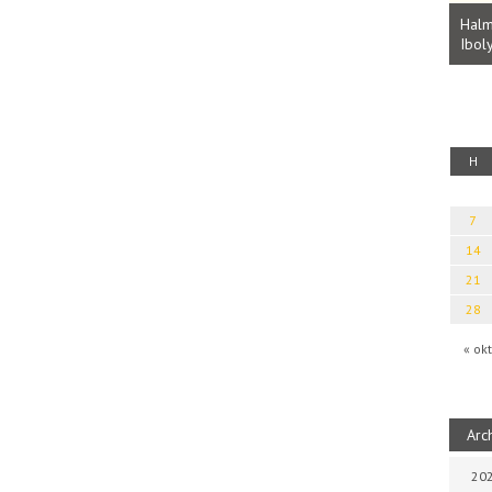
Parvathy Baul: A NAGY LELKEK DALAI.
Bevezetés a bául ösvénybe (Fordította:
Halm
Rideg Zsófia)
Iboly
uz
H
7
14
21
28
« okt
Arc
202