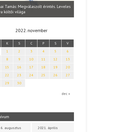
Lakatos Fleisz Katalin: Vasárna
ai Tamás: Megválaszolt érintés. Leveles
Sárszegen
a költői világa
2022. november
K
S
C
P
S
V
1
2
3
4
5
6
8
9
10
11
12
13
15
16
17
18
19
20
22
23
24
25
26
27
29
30
dec »
hívum
6. augusztus
2021. április