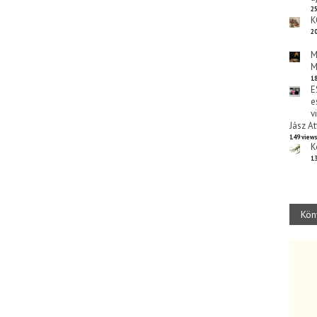
25
K
20
M
M
18
E
e
v
Jász At
149 view
K
13
Kön