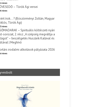
6 views
ÖVESEDŐ – Török Ági versei
6 views
iért írok… ? (Böszörményi Zoltán, Magyar
iklós, Török Ági)
3 views
SŐMADARAK – Spirituális költészeti nyári
st-sorozat, 2. rész: „A szépség megváltja a
ilágot” – beszélgetés Huszárik Katával és
tilával | Meghívó
s
ortárs irodalmi alkotások pályázata 2026
6 views
yvesbolt