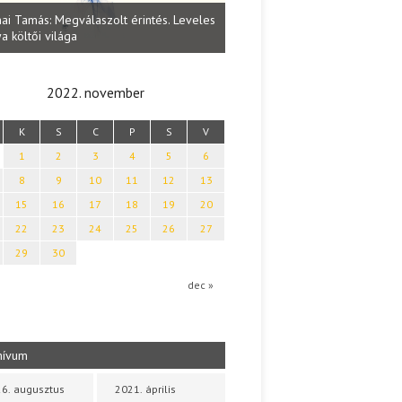
Lakatos Fleisz Katalin: Vasárna
ai Tamás: Megválaszolt érintés. Leveles
Sárszegen
a költői világa
2022. november
K
S
C
P
S
V
1
2
3
4
5
6
8
9
10
11
12
13
15
16
17
18
19
20
22
23
24
25
26
27
29
30
dec »
hívum
6. augusztus
2021. április