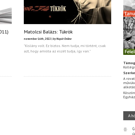
011)
Matolcsi Balázs: Tükrök
november 16th, 2022 |
by Napút Online
"Kislány volt. Ez biztos. Nem tudja, mi történt, csak
azt, hogy amióta az eszét tudja, így van."
Támog
Kollég
Szerke
A rovat
művüke
alkotá
Köszön
Egyhá
A h
G
ú