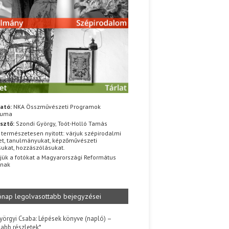
ató:
NKA Összművészeti Programok
iuma
sztő:
Szondi György, Toót-Holló Tamás
 természetesen nyitott: várjuk szépirodalmi
t, tanulmányukat, képzőművészeti
sukat, hozzászólásukat.
jük a fotókat a Magyarországi Református
znak
ónap legolvasottabb bejegyzései
yörgyi Csaba: Lépések könyve (napló) –
jabb részletek*