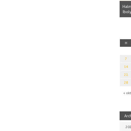
Parvathy Baul: A NAGY LELKEK DALAI.
Bevezetés a bául ösvénybe (Fordította:
Halm
Rideg Zsófia)
Iboly
uz
H
7
14
21
28
« okt
Arc
202