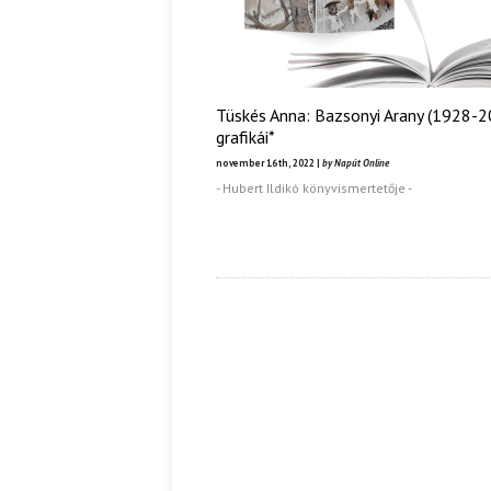
Tüskés Anna: Bazsonyi Arany (1928-2
grafikái*
november 16th, 2022 |
by Napút Online
- Hubert Ildikó könyvismertetője -