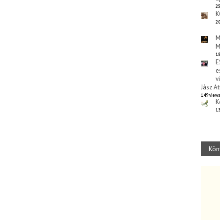
25
K
20
M
M
18
E
e
v
Jász At
149 view
K
13
Kön