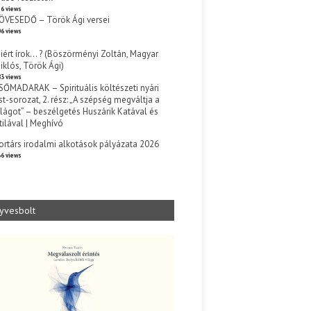
6 views
ÖVESEDŐ – Török Ági versei
6 views
iért írok… ? (Böszörményi Zoltán, Magyar
iklós, Török Ági)
3 views
SŐMADARAK – Spirituális költészeti nyári
st-sorozat, 2. rész: „A szépség megváltja a
ilágot” – beszélgetés Huszárik Katával és
tilával | Meghívó
s
ortárs irodalmi alkotások pályázata 2026
6 views
yvesbolt