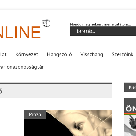
Mondd meg nékem, merre találom…
lat
Környezet
Hangszóló
Visszhang
Szerzőink
ar önazonosságtár
Kie
6
Próza