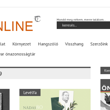
Mondd meg nékem, merre találom…
lat
Környezet
Hangszóló
Visszhang
Szerzőink
ar önazonosságtár
Kie
9
Levélfa