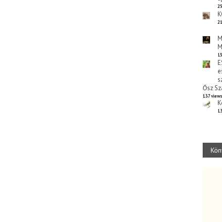
25
K
21
M
M
15
E
e
s
Ősz Sz
137 view
K
13
Kön