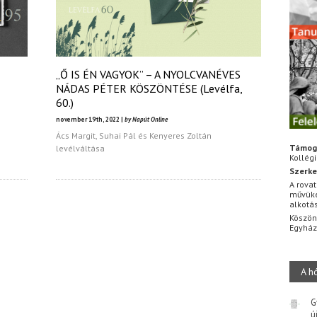
„Ő IS ÉN VAGYOK” – A NYOLCVANÉVES
NÁDAS PÉTER KÖSZÖNTÉSE (Levélfa,
60.)
november 19th, 2022 |
by Napút Online
Ács Margit, Suhai Pál és Kenyeres Zoltán
Támog
levélváltása
Kollég
Szerke
A rovat
művüke
alkotá
Köszön
Egyhá
A h
G
ú