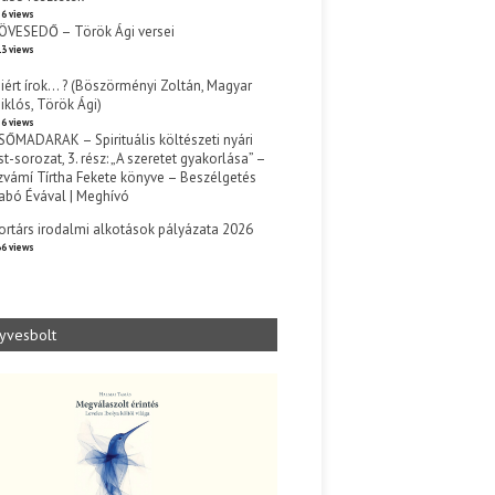
6 views
ÖVESEDŐ – Török Ági versei
3 views
iért írok… ? (Böszörményi Zoltán, Magyar
iklós, Török Ági)
6 views
SŐMADARAK – Spirituális költészeti nyári
st-sorozat, 3. rész: „A szeretet gyakorlása” –
zvámí Tírtha Fekete könyve – Beszélgetés
abó Évával | Meghívó
s
ortárs irodalmi alkotások pályázata 2026
6 views
yvesbolt