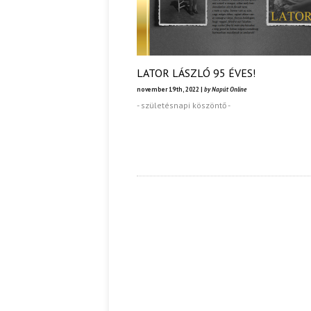
LATOR LÁSZLÓ 95 ÉVES!
november 19th, 2022 |
by Napút Online
- születésnapi köszöntő -