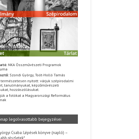
ató:
NKA Összművészeti Programok
iuma
sztő:
Szondi György, Toót-Holló Tamás
 természetesen nyitott: várjuk szépirodalmi
t, tanulmányukat, képzőművészeti
sukat, hozzászólásukat.
jük a fotókat a Magyarországi Református
znak
ónap legolvasottabb bejegyzései
yörgyi Csaba: Lépések könyve (napló) –
jabb részletek*