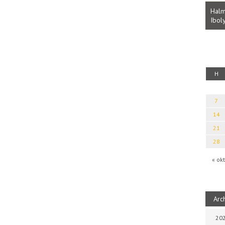
Parvathy Baul: A NAGY LELKEK DALAI.
Bevezetés a bául ösvénybe (Fordította:
Halm
Rideg Zsófia)
Iboly
uz
H
7
14
21
28
« okt
Arc
202