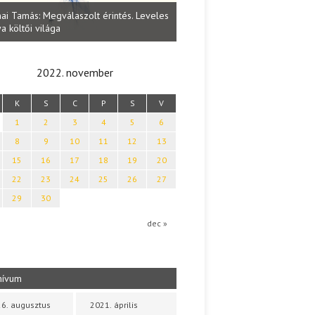
Lakatos Fleisz Katalin: Vasárna
ai Tamás: Megválaszolt érintés. Leveles
Sárszegen
a költői világa
2022. november
K
S
C
P
S
V
1
2
3
4
5
6
8
9
10
11
12
13
15
16
17
18
19
20
22
23
24
25
26
27
29
30
dec »
hívum
6. augusztus
2021. április