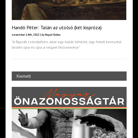
Handó Péter: Talán az utolsó (két kispróza)
november 14th, 2022 |
by Napút Online
"A figurák csöndjében, akár egy halál-lehelet, úgy futott keresztül
testén újra és újra a végzet felismerése"
Kiemelt