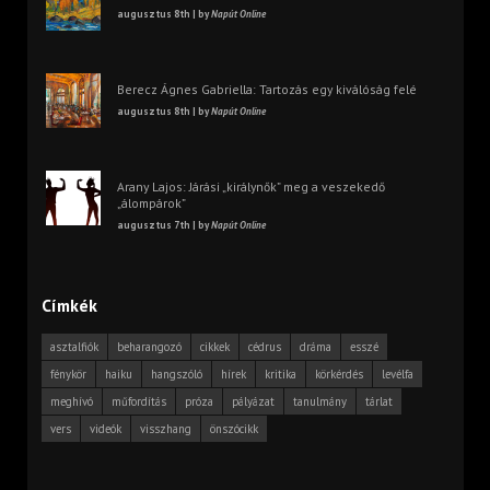
augusztus 8th | by
Napút Online
Berecz Ágnes Gabriella: Tartozás egy kiválóság felé
augusztus 8th | by
Napút Online
Arany Lajos: Járási „királynők” meg a veszekedő
„álompárok”
augusztus 7th | by
Napút Online
Címkék
asztalfiók
beharangozó
cikkek
cédrus
dráma
esszé
fénykör
haiku
hangszóló
hírek
kritika
körkérdés
levélfa
meghívó
műfordítás
próza
pályázat
tanulmány
tárlat
vers
videók
visszhang
önszócikk