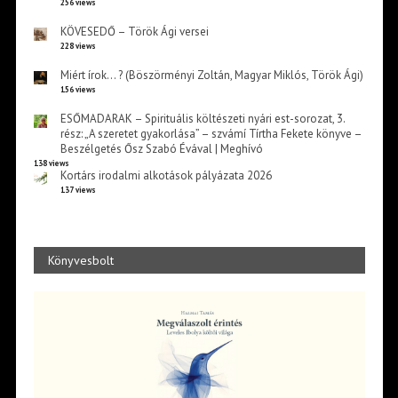
256 views
KÖVESEDŐ – Török Ági versei
228 views
Miért írok… ? (Böszörményi Zoltán, Magyar Miklós, Török Ági)
156 views
ESŐMADARAK – Spirituális költészeti nyári est-sorozat, 3.
rész: „A szeretet gyakorlása” – szvámí Tírtha Fekete könyve –
Beszélgetés Ősz Szabó Évával | Meghívó
138 views
Kortárs irodalmi alkotások pályázata 2026
137 views
Könyvesbolt