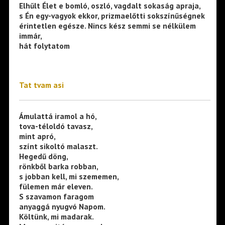
Elhűlt Élet e bomló, oszló, vagdalt sokaság apraja,
s Én egy-vagyok ekkor, prizmaelőtti sokszínűségnek
érintetlen egésze. Nincs kész semmi se nélkülem
immár,
hát folytatom
Tat tvam asi
Ámulattá iramol a hó,
tova-téloldó tavasz,
mint apró,
színt sikoltó malaszt.
Hegedű döng,
rönkből barka robban,
s jobban kell, mi szememen,
fülemen már eleven.
S szavamon faragom
anyaggá nyugvó Napom.
Költünk, mi madarak.