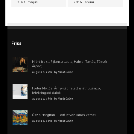
2021. május
2016. január
Friss
Miért írok… ? (Iancu Laura, Halmai Tamás, Tőzsér
Árpád)
augusztus 9th | by
Napút Online
Fodor Miklós: Árnyvilág felett is áthullámzó,
lélekringató dalok
augusztus 9th | by
Napút Online
Ősz a Hargitán – Pálfi István János versei
augusztus 8th | by
Napút Online