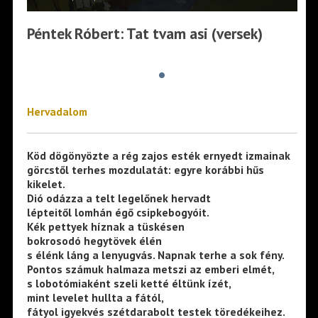
Péntek Róbert: Tat tvam asi (versek)
•
Hervadalom
Köd dögönyözte a rég zajos esték ernyedt izmainak
görcstől terhes mozdulatát: egyre korábbi hűs
kikelet.
Dió odázza a telt legelőnek hervadt
lépteitől lomhán égő csipkebogyóit.
Kék pettyek híznak a tüskésen
bokrosodó hegytövek élén
s élénk láng a lenyugvás. Napnak terhe a sok fény.
Pontos számuk halmaza metszi az emberi elmét,
s lobotómiaként szeli ketté éltünk ízét,
mint levelet hullta a fától,
fátyol igyekvés szétdarabolt testek töredékeihez.