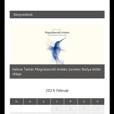
Könyvesbolt
l
Halmai Tamás: Megválaszolt érintés. Leveles Ibolya költői
Laka
világa
2024. február
H
K
S
C
P
S
V
1
2
3
4