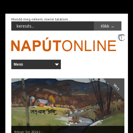
Mondd meg nékem, merre találom…
Vers
február 3rd, 2024 |