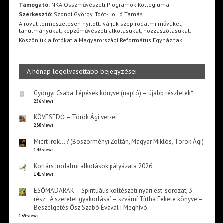
Támogató:
NKA Összművészeti Programok Kollégiuma
Szerkesztő:
Szondi György, Toót-Holló Tamás
A rovat természetesen nyitott: várjuk szépirodalmi művüket,
tanulmányukat, képzőművészeti alkotásukat, hozzászólásukat.
Köszönjük a fotókat a Magyarországi Református Egyháznak
A hónap legolvasottabb bejegyzései
Györgyi Csaba: Lépések könyve (napló) – újabb részletek*
256 views
KÖVESEDŐ – Török Ági versei
238 views
Miért írok… ? (Böszörményi Zoltán, Magyar Miklós, Török Ági)
143 views
Kortárs irodalmi alkotások pályázata 2026
141 views
ESŐMADARAK – Spirituális költészeti nyári est-sorozat, 3.
rész: „A szeretet gyakorlása” – szvámí Tírtha Fekete könyve –
Beszélgetés Ősz Szabó Évával | Meghívó
139 views