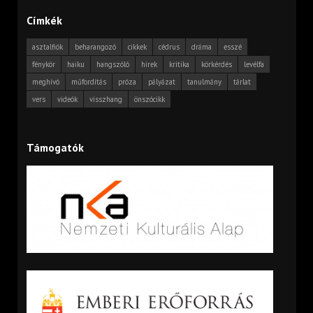
Címkék
asztalfiók
beharangozó
cikkek
cédrus
dráma
esszé
fénykör
haiku
hangszóló
hírek
kritika
körkérdés
levélfa
meghívó
műfordítás
próza
pályázat
tanulmány
tárlat
vers
videók
visszhang
önszócikk
Támogatók