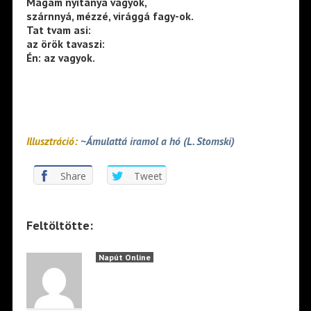
Magam nyitánya vagyok,
szárnnyá, mézzé, virággá fagy-ok.
Tat tvam asi:
az örök tavaszi:
Én: az vagyok.
Illusztráció:
~Ámulattá iramol a hó (L. Stomski)
Share
Tweet
Feltöltötte:
Napút Online