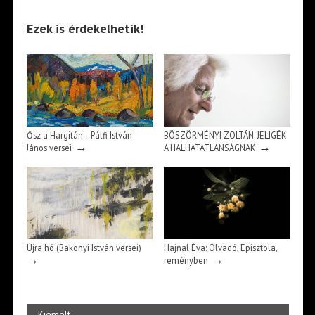
Ezek is érdekelhetik!
Ősz a Hargitán – Pálfi István
BÖSZÖRMÉNYI ZOLTÁN: JELIGÉK
→
→
János versei
A HALHATATLANSÁGNAK
Újra hó (Bakonyi István versei)
Hajnal Éva: Olvadó, Episztola,
→
→
reményben
Kiemelt