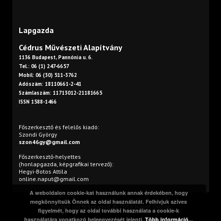
Lapgazda
Cédrus Művészeti Alapítvány
1136 Budapest, Pannónia u. 6.
Tel.: 06 (1) 247-6657
Mobil: 06 (30) 511-3762
Adószám: 18110661-2-41
Számlaszám: 11713012-21181665
ISSN 1588-1466
Főszerkesztő és felelős kiadó:
Szondi György
szon46gy@gmail.com
Főszerkesztő-helyettes
(honlapgazda, képgrafikai tervező):
Hegyi-Botos Attila
online.naput@gmail.com
A weboldalon cookie-kat használunk annak érdekében, hogy
megkönnyítsük Önnek az oldal használatát. Felhívjuk szíves
Minden jog fenntartva. © 2016 Napút Online
figyelmét, hogy az oldal további használata a cookie-k
használatára vonatkozó beleegyezését jelenti.
Több információ...