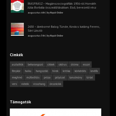
ÍRÁSFRÁSZ – Magánszociográfiák 1956-ról Horváth
Júlia Borbála összeállításában. Első, bevezető rész
augusztus 6th | by
Napút Online
2650 – Jámborné Balog Tünde, Kovács katáng Ferenc,
Sári László
augusztus 5th | by
Napút Online
Címkék
asztalfiók
beharangozó
cikkek
cédrus
dráma
esszé
fénykör
haiku
hangszóló
hírek
kritika
körkérdés
levélfa
meghívó
műfordítás
próza
pályázat
tanulmány
tárlat
vers
videók
visszhang
önszócikk
Támogatók