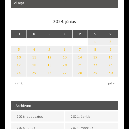
Laka
világa
2024. június
H
K
S
C
P
S
V
1
2
3
4
5
6
7
8
9
10
11
12
13
14
15
16
17
18
19
20
21
22
23
24
25
26
27
28
29
30
« máj
júl »
Archívum
2026. augusztus
2021. április
2026. július
2021. március