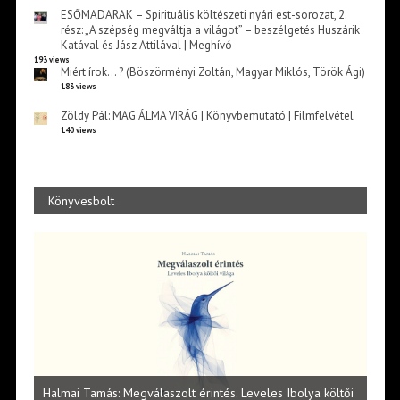
ESŐMADARAK – Spirituális költészeti nyári est-sorozat, 2.
rész: „A szépség megváltja a világot” – beszélgetés Huszárik
Katával és Jász Attilával | Meghívó
193 views
Miért írok… ? (Böszörményi Zoltán, Magyar Miklós, Török Ági)
183 views
Zöldy Pál: MAG ÁLMA VIRÁG | Könyvbemutató | Filmfelvétel
140 views
Könyvesbolt
l
Halmai Tamás: Megválaszolt érintés. Leveles Ibolya költői