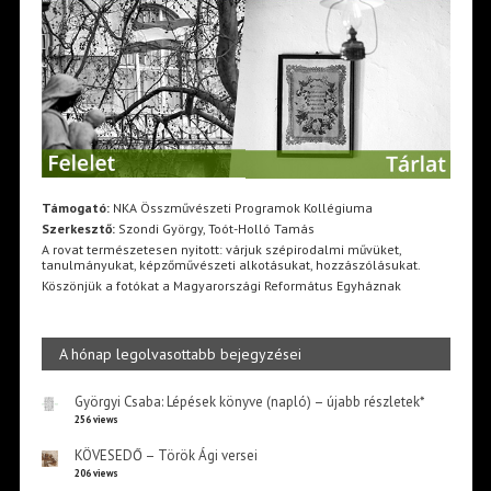
Támogató:
NKA Összművészeti Programok Kollégiuma
Szerkesztő:
Szondi György, Toót-Holló Tamás
A rovat természetesen nyitott: várjuk szépirodalmi művüket,
tanulmányukat, képzőművészeti alkotásukat, hozzászólásukat.
Köszönjük a fotókat a Magyarországi Református Egyháznak
A hónap legolvasottabb bejegyzései
Györgyi Csaba: Lépések könyve (napló) – újabb részletek*
256 views
KÖVESEDŐ – Török Ági versei
206 views