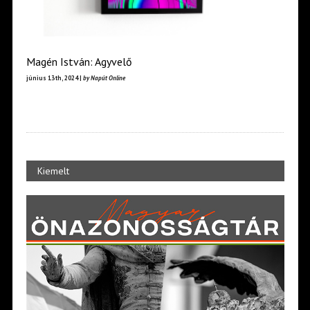
Magén István: Agyvelő
június 13th, 2024 |
by Napút Online
Kiemelt