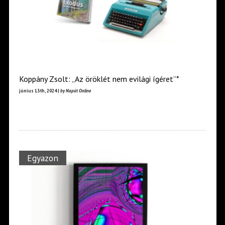
Koppány Zsolt: „Az öröklét nem evilági ígéret”*
június 13th, 2024 |
by Napút Online
Egyazon