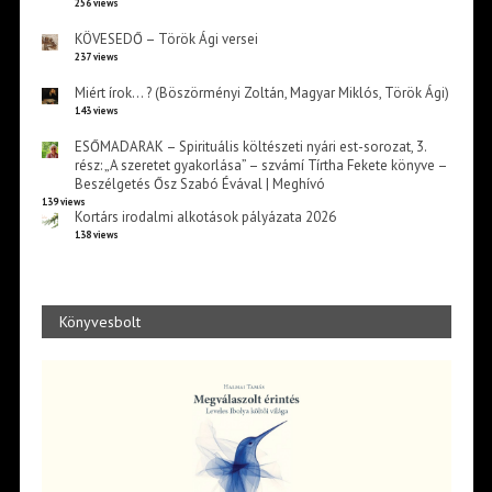
256 views
KÖVESEDŐ – Török Ági versei
237 views
Miért írok… ? (Böszörményi Zoltán, Magyar Miklós, Török Ági)
143 views
ESŐMADARAK – Spirituális költészeti nyári est-sorozat, 3.
rész: „A szeretet gyakorlása” – szvámí Tírtha Fekete könyve –
Beszélgetés Ősz Szabó Évával | Meghívó
139 views
Kortárs irodalmi alkotások pályázata 2026
138 views
Könyvesbolt