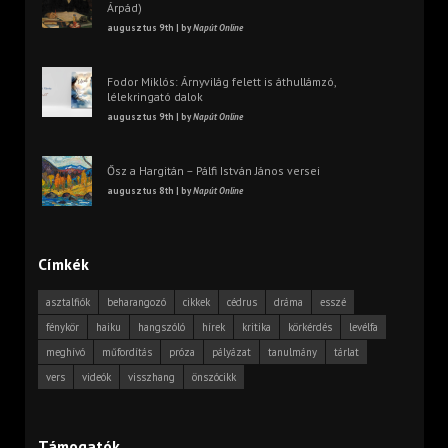
Árpád)
augusztus 9th | by
Napút Online
Fodor Miklós: Árnyvilág felett is áthullámzó,
lélekringató dalok
augusztus 9th | by
Napút Online
Ősz a Hargitán – Pálfi István János versei
augusztus 8th | by
Napút Online
Címkék
asztalfiók
beharangozó
cikkek
cédrus
dráma
esszé
fénykör
haiku
hangszóló
hírek
kritika
körkérdés
levélfa
meghívó
műfordítás
próza
pályázat
tanulmány
tárlat
vers
videók
visszhang
önszócikk
Támogatók