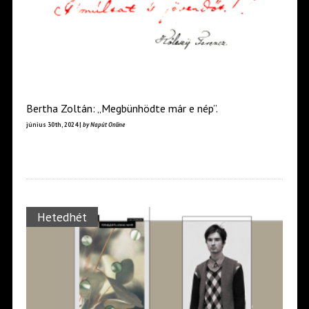
Bertha Zoltán: „Megbünhödte már e nép”.
június 30th, 2024 |
by Napút Online
Hetedhét