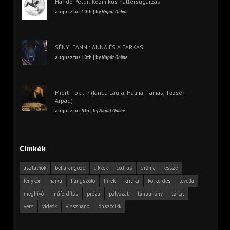
Handó Péter: Kozmikus háttérsugárzás
augusztus 10th | by
Napút Online
SÉNYI FANNI: ANNA ÉS A FARKAS
augusztus 10th | by
Napút Online
Miért írok… ? (Iancu Laura, Halmai Tamás, Tőzsér
Árpád)
augusztus 9th | by
Napút Online
Címkék
asztalfiók
beharangozó
cikkek
cédrus
dráma
esszé
fénykör
haiku
hangszóló
hírek
kritika
körkérdés
levélfa
meghívó
műfordítás
próza
pályázat
tanulmány
tárlat
vers
videók
visszhang
önszócikk