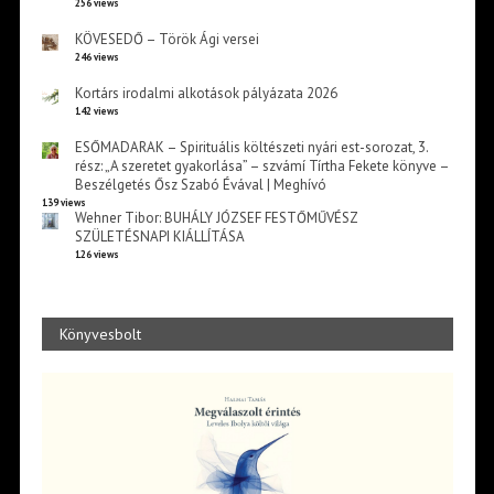
256 views
KÖVESEDŐ – Török Ági versei
246 views
Kortárs irodalmi alkotások pályázata 2026
142 views
ESŐMADARAK – Spirituális költészeti nyári est-sorozat, 3.
rész: „A szeretet gyakorlása” – szvámí Tírtha Fekete könyve –
Beszélgetés Ősz Szabó Évával | Meghívó
139 views
Wehner Tibor: BUHÁLY JÓZSEF FESTŐMŰVÉSZ
SZÜLETÉSNAPI KIÁLLÍTÁSA
126 views
Könyvesbolt