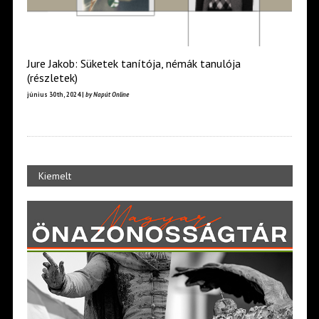
Jure Jakob: Süketek tanítója, némák tanulója
(részletek)
június 30th, 2024 |
by Napút Online
Kiemelt