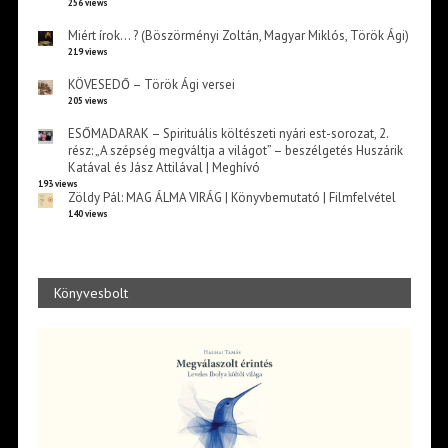
256 views
Miért írok… ? (Böszörményi Zoltán, Magyar Miklós, Török Ági)
219 views
KÖVESEDŐ – Török Ági versei
205 views
ESŐMADARAK – Spirituális költészeti nyári est-sorozat, 2.
rész: „A szépség megváltja a világot” – beszélgetés Huszárik
Katával és Jász Attilával | Meghívó
193 views
Zöldy Pál: MAG ÁLMA VIRÁG | Könyvbemutató | Filmfelvétel
140 views
Könyvesbolt