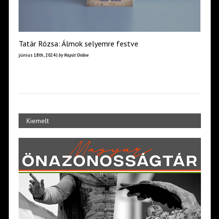
Tatár Rózsa: Álmok selyemre festve
június 18th, 2024 |
by Napút Online
Kiemelt