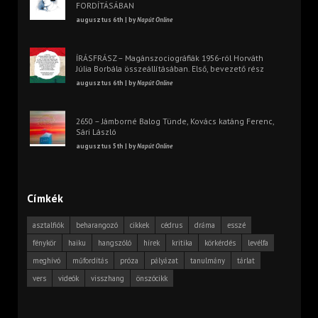
FORDÍTÁSÁBAN
augusztus 6th | by
Napút Online
ÍRÁSFRÁSZ – Magánszociográfiák 1956-ról Horváth
Júlia Borbála összeállításában. Első, bevezető rész
augusztus 6th | by
Napút Online
2650 – Jámborné Balog Tünde, Kovács katáng Ferenc,
Sári László
augusztus 5th | by
Napút Online
Címkék
asztalfiók
beharangozó
cikkek
cédrus
dráma
esszé
fénykör
haiku
hangszóló
hírek
kritika
körkérdés
levélfa
meghívó
műfordítás
próza
pályázat
tanulmány
tárlat
vers
videók
visszhang
önszócikk