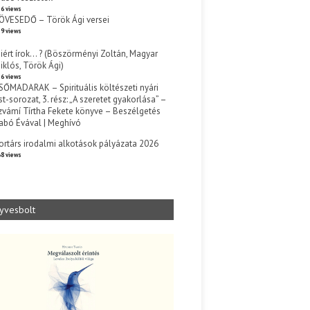
6 views
ÖVESEDŐ – Török Ági versei
9 views
iért írok… ? (Böszörményi Zoltán, Magyar
iklós, Török Ági)
6 views
SŐMADARAK – Spirituális költészeti nyári
st-sorozat, 3. rész: „A szeretet gyakorlása” –
zvámí Tírtha Fekete könyve – Beszélgetés
abó Évával | Meghívó
s
ortárs irodalmi alkotások pályázata 2026
8 views
yvesbolt