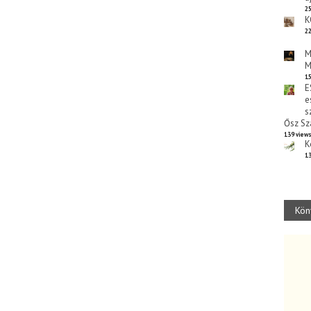
25
K
22
M
M
15
E
e
s
Ősz Sz
139 view
K
13
Kön