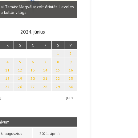
Lakatos Fleisz Katalin: Vasárna
ai Tamás: Megválaszolt érintés. Leveles
Sárszegen
a költői világa
2024. június
K
S
C
P
S
V
1
2
4
5
6
7
8
9
11
12
13
14
15
16
18
19
20
21
22
23
25
26
27
28
29
30
j
júl »
hívum
6. augusztus
2021. április