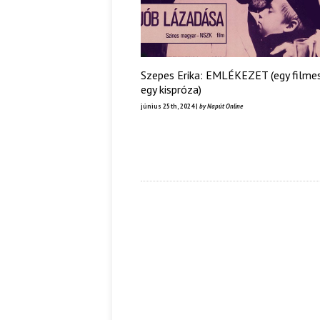
Szepes Erika: EMLÉKEZET (egy filme
egy kispróza)
június 25th, 2024 |
by Napút Online