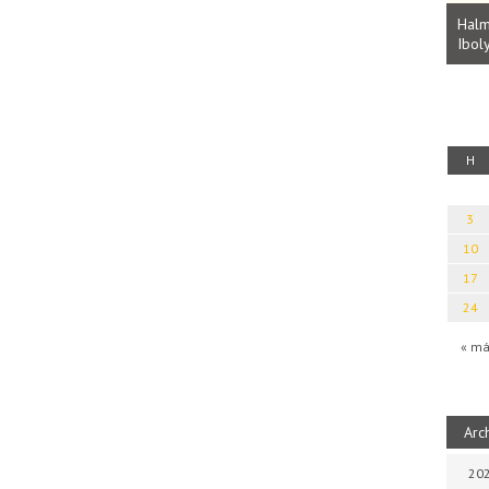
Parvathy Baul: A NAGY LELKEK DALAI.
Bevezetés a bául ösvénybe (Fordította:
Halm
Rideg Zsófia)
Iboly
uz
H
3
10
17
24
« má
Arc
202