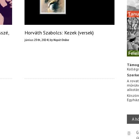
sszé,
Horváth Szabolcs: Kezek (versek)
június 25th, 2024 |
by Napút Online
Támog
Kollég
Szerke
A rovat
művüke
alkotá
Köszön
Egyhá
A h
G
ú