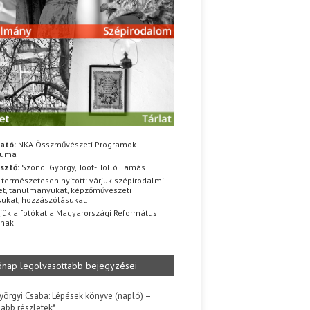
ató:
NKA Összművészeti Programok
iuma
sztő:
Szondi György, Toót-Holló Tamás
 természetesen nyitott: várjuk szépirodalmi
t, tanulmányukat, képzőművészeti
sukat, hozzászólásukat.
jük a fotókat a Magyarországi Református
znak
ónap legolvasottabb bejegyzései
yörgyi Csaba: Lépések könyve (napló) –
jabb részletek*