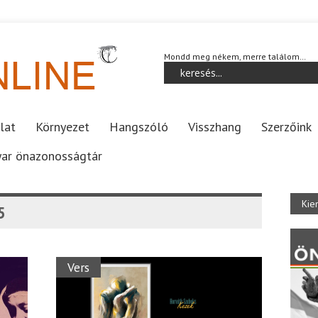
Mondd meg nékem, merre találom…
lat
Környezet
Hangszóló
Visszhang
Szerzőink
ar önazonosságtár
Kie
5
Vers