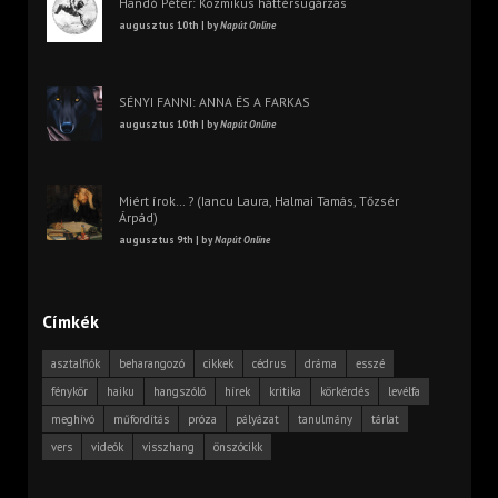
Handó Péter: Kozmikus háttérsugárzás
augusztus 10th | by
Napút Online
SÉNYI FANNI: ANNA ÉS A FARKAS
augusztus 10th | by
Napút Online
Miért írok… ? (Iancu Laura, Halmai Tamás, Tőzsér
Árpád)
augusztus 9th | by
Napút Online
Címkék
asztalfiók
beharangozó
cikkek
cédrus
dráma
esszé
fénykör
haiku
hangszóló
hírek
kritika
körkérdés
levélfa
meghívó
műfordítás
próza
pályázat
tanulmány
tárlat
vers
videók
visszhang
önszócikk