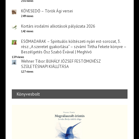
256 views
KÖVESEDŐ – Török Ági versei
249 views
Kortárs irodalmi alkotások pályázata 2026
142 views
ESŐMADARAK – Spirituális költészeti nyári est-sorozat, 3.
rész: „A szeretet gyakorlása” – szvámí Tírtha Fekete könyve –
Beszélgetés Ősz Szabó Évával | Meghívó
139 views
Wehner Tibor: BUHÁLY JÓZSEF FESTŐMŰVÉSZ
SZÜLETÉSNAPI KIÁLLÍTÁSA
127 views
Könyvesbolt