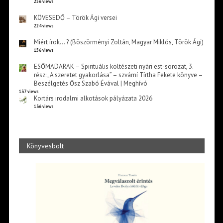
256 views
KÖVESEDŐ – Török Ági versei
224 views
Miért írok… ? (Böszörményi Zoltán, Magyar Miklós, Török Ági)
156 views
ESŐMADARAK – Spirituális költészeti nyári est-sorozat, 3.
rész: „A szeretet gyakorlása” – szvámí Tírtha Fekete könyve –
Beszélgetés Ősz Szabó Évával | Meghívó
137 views
Kortárs irodalmi alkotások pályázata 2026
136 views
Könyvesbolt