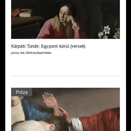
Kárpáti Tünde: Egy pont körül (versek)
június 3rd, 2024 |
by Napút Online
Próza