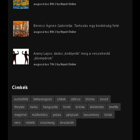
augusztus 8th | by
Napút Online
Berecz Ágnes Gabriella: Tartozás egy kiválóság felé
augusztus 8th | by
Napút Online
Arany Lajos: Járási „királynők” meg a veszekedő
„álompárok”
augusztus 7th | by
Napút Online
Címkék
asztalfiók
beharangozó
cikkek
cédrus
dráma
esszé
fénykör
haiku
hangszóló
hírek
kritika
körkérdés
levélfa
meghívó
műfordítás
próza
pályázat
tanulmány
tárlat
vers
videók
visszhang
önszócikk