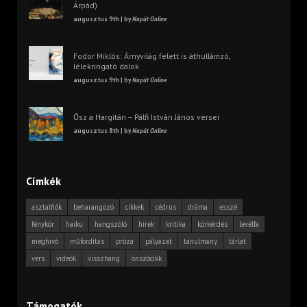
Árpád)
augusztus 9th | by
Napút Online
Fodor Miklós: Árnyvilág felett is áthullámzó,
lélekringató dalok
augusztus 9th | by
Napút Online
Ősz a Hargitán – Pálfi István János versei
augusztus 8th | by
Napút Online
Címkék
asztalfiók
beharangozó
cikkek
cédrus
dráma
esszé
fénykör
haiku
hangszóló
hírek
kritika
körkérdés
levélfa
meghívó
műfordítás
próza
pályázat
tanulmány
tárlat
vers
videók
visszhang
önszócikk
Támogatók