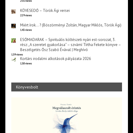
256 views
KÖVESEDŐ – Török Ági versei
229 views
Miért írok… ? (Böszörményi Zoltán, Magyar Miklós, Török Ági)
143 views
ESŐMADARAK – Spirituális költészeti nyári est-sorozat, 3.
rész: „A szeretet gyakorlása” – szvámí Tírtha Fekete könyve –
Beszélgetés Ősz Szabó Évával | Meghívó
139 views
Kortárs irodalmi alkotások pályázata 2026
138 views
Könyvesbolt