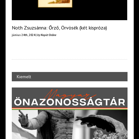
Noth Zsuzsánna: Őrző, Örvösék (két kispróza)
június 24th, 2024 |
by Napút Online
Kiemelt