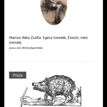
Marton Réka Zsófia: Egész-töredék, Elmúlt, mint
(versek)
június 2nd, 2024 |
by Napút Online
Próza