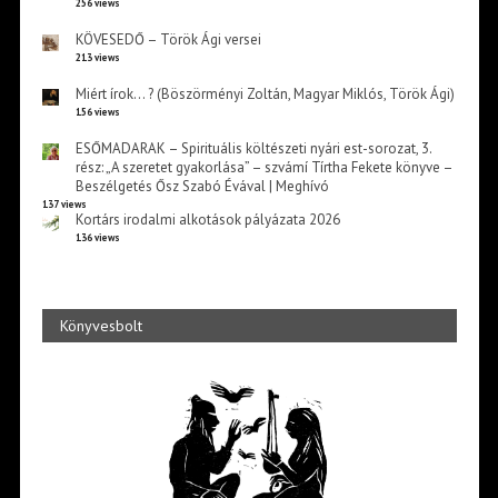
256 views
KÖVESEDŐ – Török Ági versei
213 views
Miért írok… ? (Böszörményi Zoltán, Magyar Miklós, Török Ági)
156 views
ESŐMADARAK – Spirituális költészeti nyári est-sorozat, 3.
rész: „A szeretet gyakorlása” – szvámí Tírtha Fekete könyve –
Beszélgetés Ősz Szabó Évával | Meghívó
137 views
Kortárs irodalmi alkotások pályázata 2026
136 views
Könyvesbolt