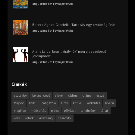
augusztus 8th | by
Napút Online
Berecz Ágnes Gabriella: Tartozás egy kiválóság felé
augusztus 8th | by
Napút Online
Arany Lajos: Járási „királynők” meg a veszekedő
„álompárok”
augusztus 7th | by
Napút Online
Címkék
asztalfiók
beharangozó
cikkek
cédrus
dráma
esszé
fénykör
haiku
hangszóló
hírek
kritika
körkérdés
levélfa
meghívó
műfordítás
próza
pályázat
tanulmány
tárlat
vers
videók
visszhang
önszócikk