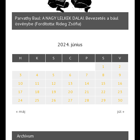
ELKEK DALAI. Bevezetés a bául
Halmai Tamás: Megválaszolt érintés. 
deg Zsófia)
világa
2024. június
H
K
S
C
P
S
V
1
2
3
4
5
6
7
8
9
10
11
12
13
14
15
16
17
18
19
20
21
22
23
24
25
26
27
28
29
30
« máj
júl »
Archívum