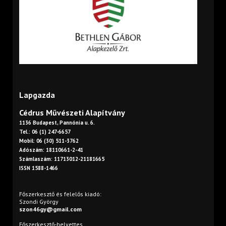
Lapgazda
Cédrus Művészeti Alapítvány
1136 Budapest, Pannónia u. 6.
Tel.: 06 (1) 247-6657
Mobil: 06 (30) 511-3762
Adószám: 18110661-2-41
Számlaszám: 11713012-21181665
ISSN 1588-1466
Főszerkesztő és felelős kiadó:
Szondi György
szon46gy@gmail.com
Főszerkesztő-helyettes