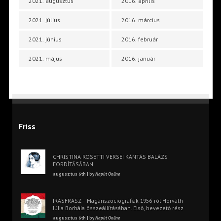
2021. augusztus
2016. április
2021. július
2016. március
2021. június
2016. február
2021. május
2016. január
Friss
CHRISTINA ROSETTI VERSEI KÁNTÁS BALÁZS
FORDÍTÁSÁBAN
augusztus 6th | by
Napút Online
ÍRÁSFRÁSZ – Magánszociográfiák 1956-ról Horváth
Júlia Borbála összeállításában. Első, bevezető rész
augusztus 6th | by
Napút Online