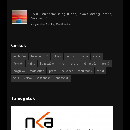
2650 – Jámborné Balog Tünde, Kovács katáng Ferenc,
Sári László
augusztus 5th | by
Napút Online
Címkék
asztalfiók
beharangozó
cikkek
cédrus
dráma
esszé
fénykör
haiku
hangszóló
hírek
kritika
körkérdés
levélfa
meghívó
műfordítás
próza
pályázat
tanulmány
tárlat
vers
videók
visszhang
önszócikk
Támogatók