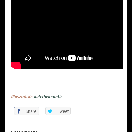
Illusztráció:
kötetbemutató
Share
Tweet