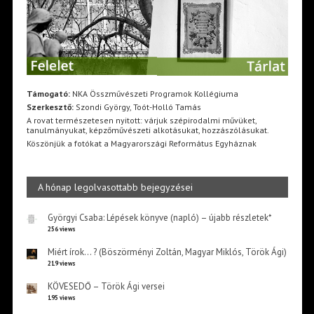
Támogató:
NKA Összművészeti Programok Kollégiuma
Szerkesztő:
Szondi György, Toót-Holló Tamás
A rovat természetesen nyitott: várjuk szépirodalmi művüket,
tanulmányukat, képzőművészeti alkotásukat, hozzászólásukat.
Köszönjük a fotókat a Magyarországi Református Egyháznak
A hónap legolvasottabb bejegyzései
Györgyi Csaba: Lépések könyve (napló) – újabb részletek*
256 views
Miért írok… ? (Böszörményi Zoltán, Magyar Miklós, Török Ági)
219 views
KÖVESEDŐ – Török Ági versei
195 views