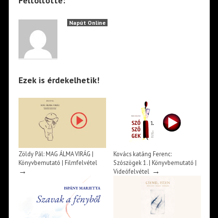
Feltöltötte:
Napút Online
Ezek is érdekelhetik!
Zöldy Pál: MAG ÁLMA VIRÁG |
Kovács katáng Ferenc:
Könyvbemutató | Filmfelvétel
Szószögek 1. | Könyvbemutató |
→
→
Videófelvétel