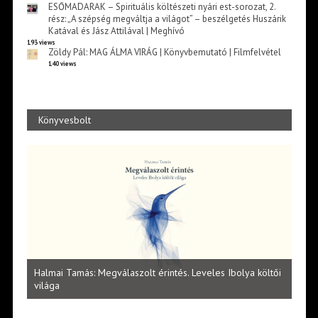
ESŐMADARAK – Spirituális költészeti nyári est-sorozat, 2.
rész: „A szépség megváltja a világot” – beszélgetés Huszárik
Katával és Jász Attilával | Meghívó
193 views
Zöldy Pál: MAG ÁLMA VIRÁG | Könyvbemutató | Filmfelvétel
140 views
Könyvesbolt
l
Halmai Tamás: Megválaszolt érintés. Leveles Ibolya költői
Laka
világa