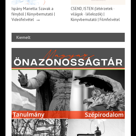
Ispány Marietta: Szavak a
CSEND, ISTEN (létérzetek ·
fényből | Könyvbemutató |
világok · lélekszók) |
→
Videófelvétel
Könyvbemutató | Filmfelvétel
→
Kiemelt