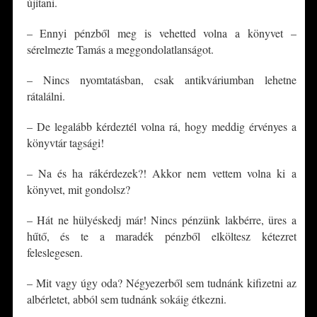
újítani.
– Ennyi pénzből meg is vehetted volna a könyvet –
sérelmezte Tamás a meggondolatlanságot.
– Nincs nyomtatásban, csak antikváriumban lehetne
rátalálni.
– De legalább kérdeztél volna rá, hogy meddig érvényes a
könyvtár tagsági!
– Na és ha rákérdezek?! Akkor nem vettem volna ki a
könyvet, mit gondolsz?
– Hát ne hülyéskedj már! Nincs pénzünk lakbérre, üres a
hűtő, és te a maradék pénzből elköltesz kétezret
feleslegesen.
– Mit vagy úgy oda? Négyezerből sem tudnánk kifizetni az
albérletet, abból sem tudnánk sokáig étkezni.