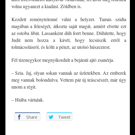
volna ugyanezt a kiadást. Zöldben is.
Kezdett reménytelenné válni a helyzet. Tamás szidta
magában a feleségét, átkozta saját magát, amiért elvette ezt
az ostoba libát. Lassanként düh forrt benne. Dühítette, hogy
Judit nem hozza a kávét, hogy lecsúszik erről a
tolmácsolásról, és költi a pénzt, az utolsó húszezrest.
Fél tizenegykor megnyikordult a bejárati ajtó zsanérja.
– Szia. Jaj, olyan sokan vannak az üzletekben. Az emberek
meg vannak bolondulva. Vettem pár új teáscsészét, már úgy
unom a régit.
– Hiába vártalak.
Share
Tweet