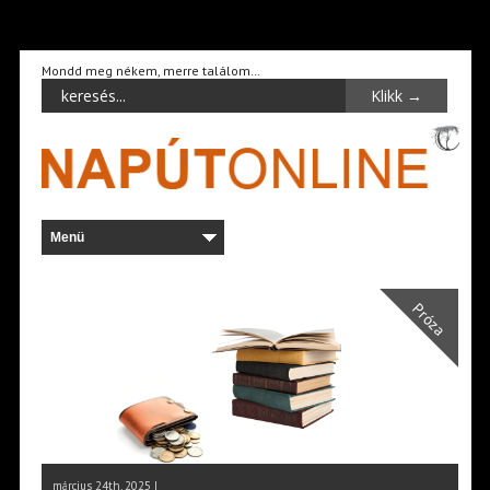
Mondd meg nékem, merre találom…
Próza
március 24th, 2025 |