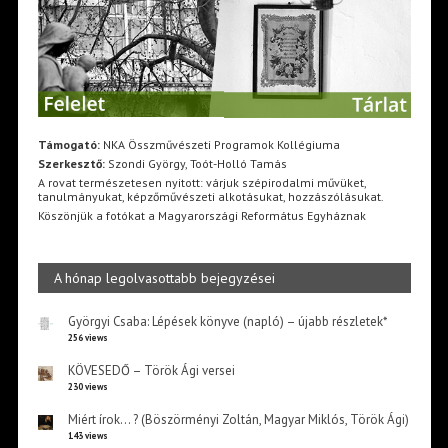
Támogató:
NKA Összművészeti Programok Kollégiuma
Szerkesztő:
Szondi György, Toót-Holló Tamás
A rovat természetesen nyitott: várjuk szépirodalmi művüket,
tanulmányukat, képzőművészeti alkotásukat, hozzászólásukat.
Köszönjük a fotókat a Magyarországi Református Egyháznak
A hónap legolvasottabb bejegyzései
Györgyi Csaba: Lépések könyve (napló) – újabb részletek*
256 views
KÖVESEDŐ – Török Ági versei
230 views
Miért írok… ? (Böszörményi Zoltán, Magyar Miklós, Török Ági)
143 views