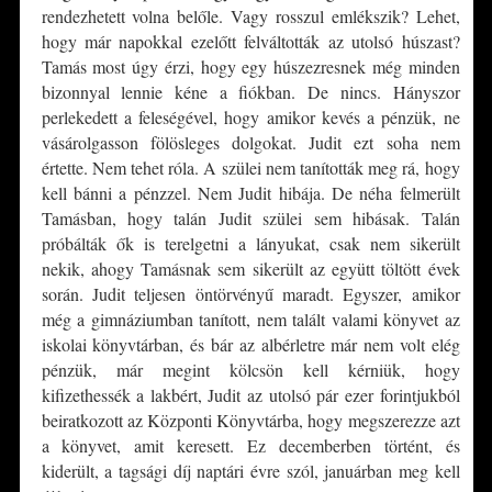
rendezhetett volna belőle. Vagy rosszul emlékszik? Lehet,
hogy már napokkal ezelőtt felváltották az utolsó húszast?
Tamás most úgy érzi, hogy egy húszezresnek még minden
bizonnyal lennie kéne a fiókban. De nincs. Hányszor
perlekedett a feleségével, hogy amikor kevés a pénzük, ne
vásárolgasson fölösleges dolgokat. Judit ezt soha nem
értette. Nem tehet róla. A szülei nem tanították meg rá, hogy
kell bánni a pénzzel. Nem Judit hibája. De néha felmerült
Tamásban, hogy talán Judit szülei sem hibásak. Talán
próbálták ők is terelgetni a lányukat, csak nem sikerült
nekik, ahogy Tamásnak sem sikerült az együtt töltött évek
során. Judit teljesen öntörvényű maradt. Egyszer, amikor
még a gimnáziumban tanított, nem talált valami könyvet az
iskolai könyvtárban, és bár az albérletre már nem volt elég
pénzük, már megint kölcsön kell kérniük, hogy
kifizethessék a lakbért, Judit az utolsó pár ezer forintjukból
beiratkozott az Központi Könyvtárba, hogy megszerezze azt
a könyvet, amit keresett. Ez decemberben történt, és
kiderült, a tagsági díj naptári évre szól, januárban meg kell