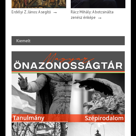
→
Erdélyi Z. János: A segítő
Rácz Mihály: A botcsinálta
→
zenész énképe
Kiemelt