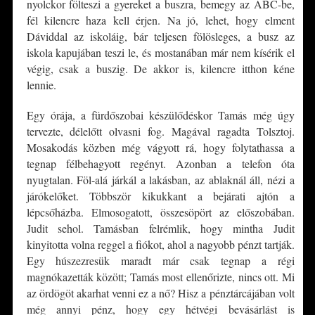
nyolckor fölteszi a gyereket a buszra, bemegy az ABC-be,
fél kilencre haza kell érjen. Na jó, lehet, hogy elment
Dáviddal az iskoláig, bár teljesen fölösleges, a busz az
iskola kapujában teszi le, és mostanában már nem kísérik el
végig, csak a buszig. De akkor is, kilencre itthon kéne
lennie.
Egy órája, a fürdőszobai készülődéskor Tamás még úgy
tervezte, délelőtt olvasni fog. Magával ragadta Tolsztoj.
Mosakodás közben még vágyott rá, hogy folytathassa a
tegnap félbehagyott regényt. Azonban a telefon óta
nyugtalan. Föl-alá járkál a lakásban, az ablaknál áll, nézi a
járókelőket. Többször kikukkant a bejárati ajtón a
lépcsőházba. Elmosogatott, összesöpört az előszobában.
Judit sehol. Tamásban felrémlik, hogy mintha Judit
kinyitotta volna reggel a fiókot, ahol a nagyobb pénzt tartják.
Egy húszezresük maradt már csak tegnap a régi
magnókazetták között; Tamás most ellenőrizte, nincs ott. Mi
az ördögöt akarhat venni ez a nő? Hisz a pénztárcájában volt
még annyi pénz, hogy egy hétvégi bevásárlást is