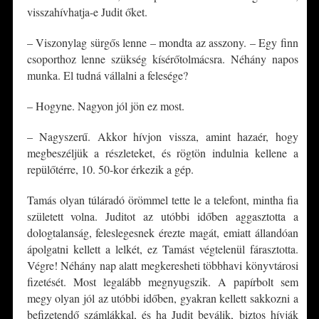
visszahívhatja-e Judit őket.
– Viszonylag sürgős lenne – mondta az asszony. – Egy finn
csoporthoz lenne szükség kísérőtolmácsra. Néhány napos
munka. El tudná vállalni a felesége?
– Hogyne. Nagyon jól jön ez most.
– Nagyszerű. Akkor hívjon vissza, amint hazaér, hogy
megbeszéljük a részleteket, és rögtön indulnia kellene a
repülőtérre, 10. 50-kor érkezik a gép.
Tamás olyan túláradó örömmel tette le a telefont, mintha fia
született volna. Juditot az utóbbi időben aggasztotta a
dologtalanság, feleslegesnek érezte magát, emiatt állandóan
ápolgatni kellett a lelkét, ez Tamást végtelenül fárasztotta.
Végre! Néhány nap alatt megkeresheti többhavi könyvtárosi
fizetését. Most legalább megnyugszik. A papírbolt sem
megy olyan jól az utóbbi időben, gyakran kellett sakkozni a
befizetendő számlákkal, és ha Judit beválik, biztos hívják