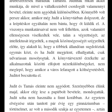
árubeszerzések maradtak Tamásra. Juditnak ritkán akadt
munkája, de mivel a vállalkozásból csordogált valamennyi
bevétel, eleinte nem aggódtak különösebben. Könnyebb volt
persze akkor, amikor még Judit a könyvtárban dolgozott, de
a leépítéskor egyáltalán nem bánta, hogy őt küldik el. A
viszonya munkatársaival nem volt felhőtlen, azok valamiért
ellenségesen viselkedtek vele, talán a végzettségét, az
intellektusát irigyelték, a maguk közönségességét szégyellték
előtte, így alakult ki, hogy a többiek állandóan sugdolóztak
egymás közt, és ha Judit megjelent, elhallgattak, csak
udvariasan mosolyogtak. A könyvtárvezető érzékelte az
alkalmazottak közötti elfojtott nézetkülönbségeket, nem
meglepő, hogy amikor a város lefaragott a költségvetésből,
Juditot bocsátotta el.
Judit és Tamás eleinte nem aggódott. Szerényebben élünk
majd, akkor elég lesz a papírbolt bevétele, mondogatták.
Judit soha nem használta a finnt korábban. Az egyetem
elvégzése után tanított pár évig egy gimnáziumban –
történelmet, az volt a második szakja az egyetemen –, aztán