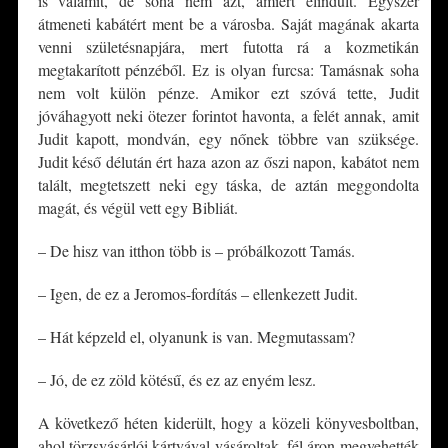
is valamit, de soha nem azt, amiért elindult. Egyszer
átmeneti kabátért ment be a városba. Saját magának akarta
venni születésnapjára, mert futotta rá a kozmetikán
megtakarított pénzéből. Ez is olyan furcsa: Tamásnak soha
nem volt külön pénze. Amikor ezt szóvá tette, Judit
jóváhagyott neki ötezer forintot havonta, a felét annak, amit
Judit kapott, mondván, egy nőnek többre van szüksége.
Judit késő délután ért haza azon az őszi napon, kabátot nem
talált, megtetszett neki egy táska, de aztán meggondolta
magát, és végül vett egy Bibliát.
– De hisz van itthon több is – próbálkozott Tamás.
– Igen, de ez a Jeromos-fordítás – ellenkezett Judit.
– Hát képzeld el, olyanunk is van. Megmutassam?
– Jó, de ez zöld kötésű, és ez az enyém lesz.
A következő héten kiderült, hogy a közeli könyvesboltban,
ahol törzsvásárlói kártyával vásároltak, fél áron megvehették