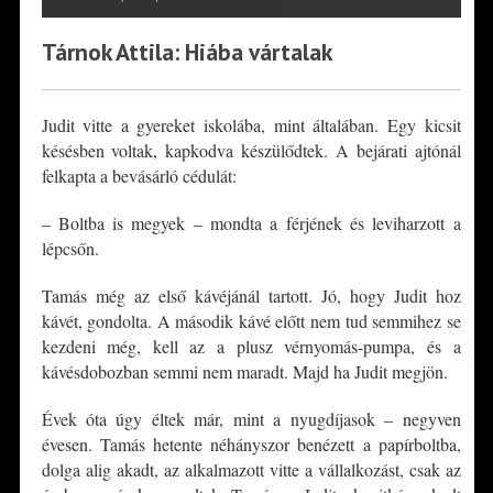
Tárnok Attila: Hiába vártalak
Judit vitte a gyereket iskolába, mint általában. Egy kicsit
késésben voltak, kapkodva készülődtek. A bejárati ajtónál
felkapta a bevásárló cédulát:
– Boltba is megyek – mondta a férjének és leviharzott a
lépcsőn.
Tamás még az első kávéjánál tartott. Jó, hogy Judit hoz
kávét, gondolta. A második kávé előtt nem tud semmihez se
kezdeni még, kell az a plusz vérnyomás-pumpa, és a
kávésdobozban semmi nem maradt. Majd ha Judit megjön.
Évek óta úgy éltek már, mint a nyugdíjasok – negyven
évesen. Tamás hetente néhányszor benézett a papírboltba,
dolga alig akadt, az alkalmazott vitte a vállalkozást, csak az