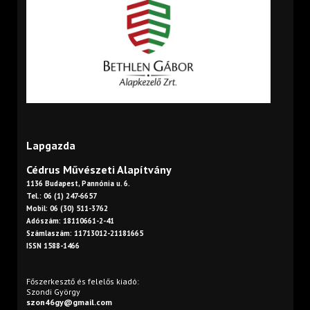
Lapgazda
Cédrus Művészeti Alapítvány
1136 Budapest, Pannónia u. 6.
Tel.: 06 (1) 247-6657
Mobil: 06 (30) 511-3762
Adószám: 18110661-2-41
Számlaszám: 11713012-21181665
ISSN 1588-1466
Főszerkesztő és felelős kiadó:
Szondi György
szon46gy@gmail.com