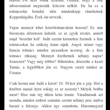
táboroztatását megúszták kölcsön nélkül. De ha ez a
tolmácsolás beindul, idén mindenképp elmehetnek
Koppenhágába. Évek óta tervezik.
Vajon mennyit lehet kísérőtolmácsként keresni? Ez már
bizonyára előzetesen kiderül, ez az egyik részlet, amiről
majd ‘beszélni kell’. Judit szerint kiemelten fizetnék a finn
tolmácsokat, ha szükség lenne rájuk. Angol, német vagy
francia tolmács minden utcasarkon ácsorog, de a finn
tolmács ritkaság. Mennyit fizethetnek néhány napra?
Százezret? Vagy még többet? Hihetetlen, dörzsölte a kezét
Tamás, a legjobbkor jön ez. Nagyon szeret minket az
Úristen.
Csak hozná már Judit a kávét! 10. 50-kor jön a gép. Hol a
fenében marad ilyen sokáig ez az asszony? Melyik boltba
ment? Hisz már rég itthon kéne lennie. Váradinénak azt
mondta, minden emberi számítás szerint néhány perc múlva
hazaér a felesége. Akkor úgy számította. Háromnegyed