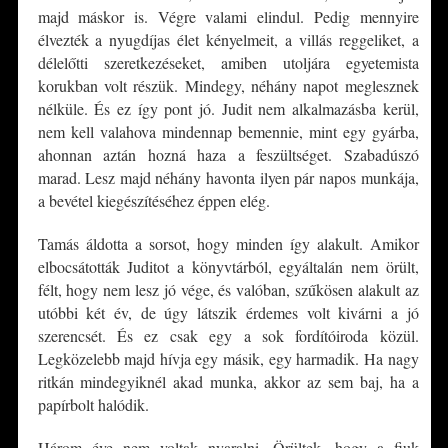
majd máskor is. Végre valami elindul. Pedig mennyire
élvezték a nyugdíjas élet kényelmeit, a villás reggeliket, a
délelőtti szeretkezéseket, amiben utoljára egyetemista
korukban volt részük. Mindegy, néhány napot meglesznek
nélküle. És ez így pont jó. Judit nem alkalmazásba kerül,
nem kell valahova mindennap bemennie, mint egy gyárba,
ahonnan aztán hozná haza a feszültséget. Szabadúszó
marad. Lesz majd néhány havonta ilyen pár napos munkája,
a bevétel kiegészítéséhez éppen elég.
Tamás áldotta a sorsot, hogy minden így alakult. Amikor
elbocsátották Juditot a könyvtárból, egyáltalán nem örült,
félt, hogy nem lesz jó vége, és valóban, szűkösen alakult az
utóbbi két év, de úgy látszik érdemes volt kivárni a jó
szerencsét. És ez csak egy a sok fordítóiroda közül.
Legközelebb majd hívja egy másik, egy harmadik. Ha nagy
ritkán mindegyiknél akad munka, akkor az sem baj, ha a
papírbolt halódik.
Három éve nem voltak nyaralni. Örültek, hogy a fiuk