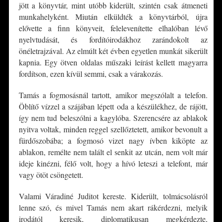
jött a könyvtár, mint utóbb kiderült, szintén csak átmeneti
munkahelyként. Miután elküldték a könyvtárból, újra
elővette a finn könyveit, felelevenítette elhalóban lévő
nyelvtudását, és fordítóirodákhoz zarándokolt az
önéletrajzával. Az elmúlt két évben egyetlen munkát sikerült
kapnia. Egy ötven oldalas műszaki leírást kellett magyarra
fordítson, ezen kívül semmi, csak a várakozás.
Tamás a fogmosásnál tartott, amikor megszólalt a telefon.
Öblítő vízzel a szájában lépett oda a készülékhez, de rájött,
így nem tud beleszólni a kagylóba. Szerencsére az ablakok
nyitva voltak, minden reggel szellőztetett, amikor bevonult a
fürdőszobába; a fogmosó vizet nagy ívben kiköpte az
ablakon, remélte nem talált el senkit az utcán, nem volt már
ideje kinézni, félő volt, hogy a hívó leteszi a telefont, már
vagy ötöt csöngetett.
Valami Váradiné Juditot kereste. Kiderült, tolmácsolásról
lenne szó, és mivel Tamás nem akart rákérdezni, melyik
irodától keresik, diplomatikusan megkérdezte,