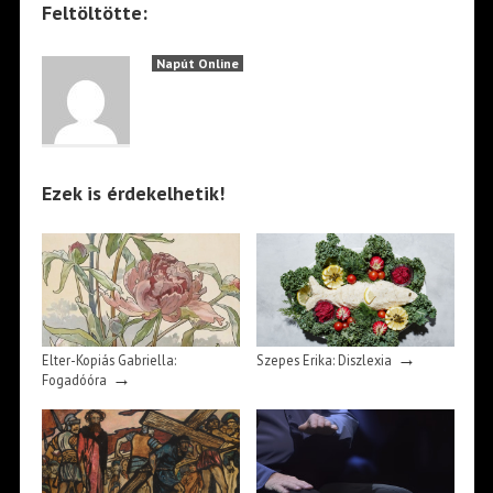
Feltöltötte:
Napút Online
Ezek is érdekelhetik!
→
Elter-Kopiás Gabriella:
Szepes Erika: Diszlexia
→
Fogadóóra