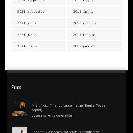
2021. augusztus
2016. április
2021. július
2016. március
2021. június
2016. február
2021. május
2016. január
Friss
Miért írok… ? (Iancu Laura, Halmai Tamás, Tőzsér
Árpád)
augusztus 9th | by
Napút Online
Fodor Miklós: Árnyvilág felett is áthullámzó,