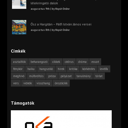
lélekringató dalok
augusztus 9th | by
Napút Online
Ősz a Hargitán – Pálfi István János versei
augusztus 8th | by
Napút Online
Címkék
asztalfiók
beharangozó
cikkek
cédrus
dráma
esszé
fénykör
haiku
hangszóló
hírek
kritika
körkérdés
levélfa
meghívó
műfordítás
próza
pályázat
tanulmány
tárlat
vers
videók
visszhang
önszócikk
Támogatók