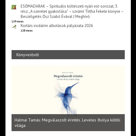
ESŐMADARAK – Spirituális költészeti nyári est-sorozat, 3.
rész: „A szeretet gyakorlása” – szvámí Tírtha Fekete könyve –
Beszélgetés Ősz Szabó Évával | Meghívó
139 views
Kortárs irodalmi alkotások pályázata 2026
138 views
Könyvesbolt
l
Halmai Tamás: Megválaszolt érintés. Leveles Ibolya költői
Laka
világa