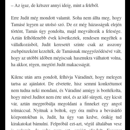
– Az igaz, de kétszer annyi ideig, mint a feléből.
Erre Judit még mondott valamit. Soha nem állta meg, hogy
Tamásé legyen az utolsó szó. De ez még házasságuk elején
történt, Tamás úgy gondolta, majd megváltozik a felesége.
Aztán felhőtlenebb évek következtek, rendesen megéltek a
vállalkozásból, Judit keresetét szinte csak az asszony
zsebpénzeként kezelték, de Tamásnak meggyőződésévé vált,
hogy az utóbbi időben mégiscsak hasznukra válhatott volna,
ha akkor, régen, megtöri Judit makacsságát.
Kilenc után arra gondolt, felhívja Váradinét, hogy melegen
tartsa az ajánlatot. De elvetette, hisz semmi konkrétumot
nem tudna neki mondani, és Váradiné amúgy is borítékolta,
hogy mivel Juditot nem érte utol, és az idő sürgeti, egy kicsit
vár, aztán megpróbálja megoldani a finneket egy angol
tolmáccsal. Nyitnak a boltok, egy óra múlva a bevásárló
központokban is, Judit, ha úgy van kedve, órákig tud
kirakatokat bámulni. Felpróbál ezt-azt, végül általában vesz