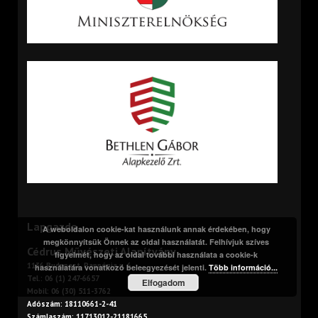
Lapgazda
A weboldalon cookie-kat használunk annak érdekében, hogy
megkönnyítsük Önnek az oldal használatát. Felhívjuk szíves
Cédrus Művészeti Alapítvány
figyelmét, hogy az oldal további használata a cookie-k
1136 Budapest, Pannónia u. 6.
használatára vonatkozó beleegyezését jelenti.
Több információ...
Tel.: 06 (1) 247-6657
Elfogadom
Mobil: 06 (30) 511-3762
Adószám: 18110661-2-41
Számlaszám: 11713012-21181665