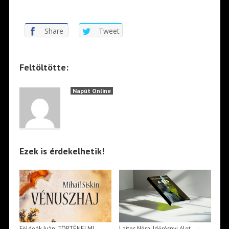
*
Share
Tweet
Feltöltötte:
Napút Online
Ezek is érdekelhetik!
→
Földeák Iván: TÖRTÉNELMI
Lajtos Nóra: Időrésnyi élet