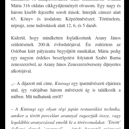
Mária 316 oldalas cikkgyűjteményét olvasom. Egy nagy és
három kisebb fejezetbe sorolt írások: Interjúk címszó alatt
65, Könyv és irodalom; Képzőművészet; Történelem,
néprajz, zene tudósítások alatt 12, 6, és 5 darab.
Kiderül, hogy mindketten foglalkoztunk Arany János
születésének 200-ik évfordulójával. Én zsűriztem az
Oslóban kiírt pályázatra begyűjtött munkákat, Mária pedig
egy nagyon érdekes beszélgetést folytatott Szabó Barna
zeneszerzővel, az Arany János Zeneszerzőverseny díjnyertes
alkotójával.
„– A díjazott mű címe,
Kintsugi
egy iparművészeti eljárásra
utal, így valójában három művészeti ág is találkozik a
műben. Mit tudhatunk erről?
–
A Kintsugi egy olyan régi japán restaurálási technika,
amikor a törött porcelánt arannyal ragasztják össze, vagy
legalábbis aranyozással emelik ki a törésvonalakat. ´Törött´
dallami elemek ´arannyal´ – értsd: Aranytól származó