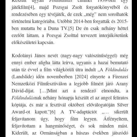
játékfilm[4], majd Pozsgai Zsolt forgatókönyvéből és
rendezésében egy tévéjáték, de ezek „még” nem sorolhatók
történelmi kategóriába. Utóbbit 2014-ben forgatták és 2015-
ben mutatta be a Duna TV.[5] De én csak néhány héttel
ezelőtt láttam, a Pozsgai Zsolttal tervezett interjúkötetünk
előkészületei kapcsán.
Kodolányi János nevét (nagy-nagy valószínűséggel) még
ennyi ember aligha látta leírva, ugyanis a hazai bemutató
után tíz évvel a film világkörüli útra indult „A
Földindulás
(Landslide) idén novemberben [2024] elnyerte a Firenzei
Nemzetközi Filmfesztiválon a legjobb filmért járó Arany
Dávid-díjat. […]Mint azt a rendező elmondta, a
Földindulás
nak néhány hónapja készült el az angol feliratos
kópiája, és már a fesztivál októberi előválogatóján Silver
Award-ot kapott.”[6] A TV-adaptációt „… sikerült
feljavítanom úgy, hogy film legyen. Átfényeltem,
feljavítottam a hangminőséget, és sok minden mást.
Kiderült, az Ormánságban a húszas években játszódó