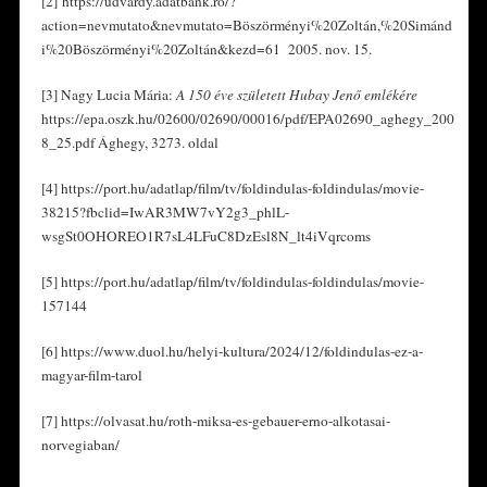
[2] https://udvardy.adatbank.ro/?
action=nevmutato&nevmutato=Böszörményi%20Zoltán,%20Simánd
i%20Böszörményi%20Zoltán&kezd=61 2005. nov. 15.
[3] Nagy Lucia Mária:
A 150 éve született Hubay Jenő emlékére
https://epa.oszk.hu/02600/02690/00016/pdf/EPA02690_aghegy_200
8_25.pdf Ághegy, 3273. oldal
[4] https://port.hu/adatlap/film/tv/foldindulas-foldindulas/movie-
38215?fbclid=IwAR3MW7vY2g3_phlL-
wsgSt0OHOREO1R7sL4LFuC8DzEsl8N_lt4iVqrcoms
[5] https://port.hu/adatlap/film/tv/foldindulas-foldindulas/movie-
157144
[6] https://www.duol.hu/helyi-kultura/2024/12/foldindulas-ez-a-
magyar-film-tarol
[7] https://olvasat.hu/roth-miksa-es-gebauer-erno-alkotasai-
norvegiaban/