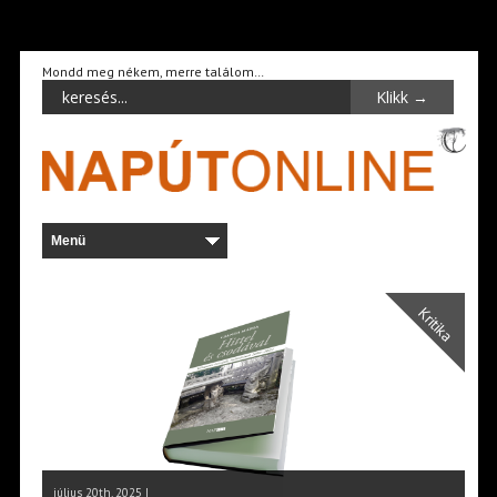
Mondd meg nékem, merre találom…
Kritika
július 20th, 2025 |