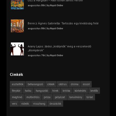
Ősz a Hargitán – Pálfi István János versei
augusztus 8th | by
Napút Online
Berecz Ágnes Gabriella: Tartozás egy kiválóság felé
augusztus 8th | by
Napút Online
Arany Lajos: Járási „királynők” meg a veszekedő
„álompárok”
augusztus 7th | by
Napút Online
Címkék
asztalfiók
beharangozó
cikkek
cédrus
dráma
esszé
fénykör
haiku
hangszóló
hírek
kritika
körkérdés
levélfa
meghívó
műfordítás
próza
pályázat
tanulmány
tárlat
vers
videók
visszhang
önszócikk