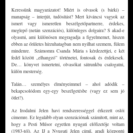
Keressünk magyarázatot! Miért is olvasok (s bárki) –
manapság – interjút, tudósítást? Mert kíváncsi vagyok az
ismert vagy ismeretlen beszélgetőpartnerre, érdekes,
meglepő (netán szenzációs), különleges dolgaira? S akad-e
olyasmi, ami különösen megragadja a figyelmemet, hiszen
ebben az őrületes hírzuhatagban nem nyílhat szemem, fülem
mindenre. Számomra Csanda Mária s kérdezettjei, e két
fedél között „elhangzó” történetei, fontosak és érdekesek.
De… könyvet ismertetni, olvasókat sátrunkba csalogatni,
külön mesterség.
Talán… személyes élményeimmel – ahol adódik –
bekapcsolódom egy-egy beszélgetésbe (vagy ez sem jó
ötlet?).
Az Irodalmi Jelen havi rendszerességgel érkezett oslói
címemre. Ez legalább olyan szenzációnak számított, mint az,
hogy a Pesti Műsor egyetlen nyugati előfizetője voltam
(1983-tól). Az IJ a Nyugati Jelen című, aradi központú