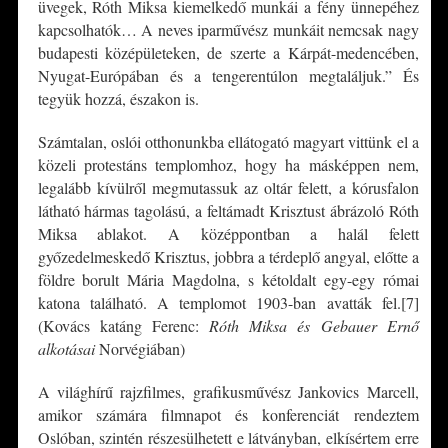
üvegek, Róth Miksa kiemelkedő munkái a fény ünnepéhez
kapcsolhatók… A neves iparművész munkáit nemcsak nagy
budapesti középületeken, de szerte a Kárpát-medencében,
Nyugat-Európában és a tengerentúlon megtaláljuk.” És
tegyük hozzá, északon is.
Számtalan, oslói otthonunkba ellátogató magyart vittünk el a
közeli protestáns templomhoz, hogy ha másképpen nem,
legalább kívülről megmutassuk az oltár felett, a kórusfalon
látható hármas tagolású, a feltámadt Krisztust ábrázoló Róth
Miksa ablakot. A középpontban a halál felett
győzedelmeskedő Krisztus, jobbra a térdeplő angyal, előtte a
földre borult Mária Magdolna, s kétoldalt egy-egy római
katona található. A templomot 1903-ban avatták fel.[7]
(Kovács katáng Ferenc:
Róth Miksa és Gebauer Ernő
alkotásai
Norvégiában)
A világhírű rajzfilmes, grafikusművész Jankovics Marcell,
amikor számára filmnapot és konferenciát rendeztem
Oslóban, szintén részesülhetett e látványban, elkísértem erre