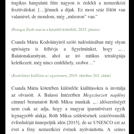
tragikus hangulatú film nagyon is érdekli a nemzetközi
fesztiválokat. […]jönnek a díjak. Ez most száz fölött van
valamivel, de mondom, még „műsoron” van.”
(Pozsgai Zsolt szavai a készülő kötetből, 2025. június)
Csanda Mária Kodolányiról szóló tudósításában még olyan
apróságra is felhívja a figyelmünket, hogy „…
Balatonakarattyán, ahol az író mitikus tetralógiája
keletkezett, még nincs emlékhely, szobor…”
(
Kodolányi kiállítás az egyetemen
, 2019. október, 262. oldal)
Csanda Mária kötetében különféle kiállításokra is invitálja
az olvasóit. A Balassi Intézetben
Megszínezett napfény
címmel bemutatott Róth Miksa munkák „…időszerűségét
nem csak az adja, hogy a magyar iparművészet egyik
legnagyobb alakja, Róth Miksa születésének százötvenedik
évfordulóját ünnepeljük idén [2015], de az UNESCO ezt az
évet a fény nemzetközi évének nyilvánította. A színes