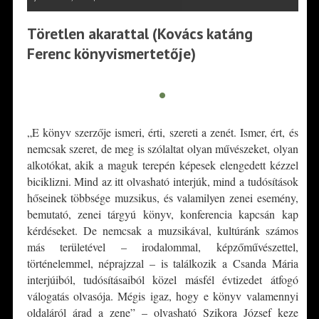
Töretlen akarattal (Kovács katáng
Ferenc könyvismertetője)
•
„E könyv szerzője ismeri, érti, szereti a zenét. Ismer, ért, és
nemcsak szeret, de meg is szólaltat olyan művészeket, olyan
alkotókat, akik a maguk terepén képesek elengedett kézzel
biciklizni. Mind az itt olvasható interjúk, mind a tudósítások
hőseinek többsége muzsikus, és valamilyen zenei esemény,
bemutató, zenei tárgyú könyv, konferencia kapcsán kap
kérdéseket. De nemcsak a muzsikával, kultúránk számos
más területével – irodalommal, képzőművészettel,
történelemmel, néprajzzal – is találkozik a Csanda Mária
interjúiból, tudósításaiból közel másfél évtizedet átfogó
válogatás olvasója. Mégis igaz, hogy e könyv valamennyi
oldaláról árad a zene” – olvasható Szikora József keze