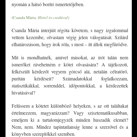
nyomán a hátsó borító ismertetőjében.
(Csanda Mária:
Hittel és csodával)
Csanda Mária interjúit régóta követem, s nagy izgalommal
vettem kezembe, olvastam végig jelen válogatását. Szilárd
elhatározásom, hogy írok róla, s most – itt állok megfürödve.
Mit is mondhatnék, amivel másokat, az írót talán nem
ismerőket rávehetném e kötet olvasására? A tájékozott,
felkészült kérdezőt vegyem górcső alá, netalán célratörő,
puritán kérdéseit? Számadatokkal foglalkozzam,
statisztikákkal, sorrenddel, időpontokkal, a kérdezettek
hivatásával?
Felüssem a kötetet különböző helyeken, s az ott találtakat
értelmezzem, magyarázzam? Vagy szisztematikusabban,
emeljem ki a tartalomjegyzék minden huszadik elemét?
Nem, nem. Mindez tapintatlanság lenne a szerzővel és a
könyvben szereplőkkel szemben.