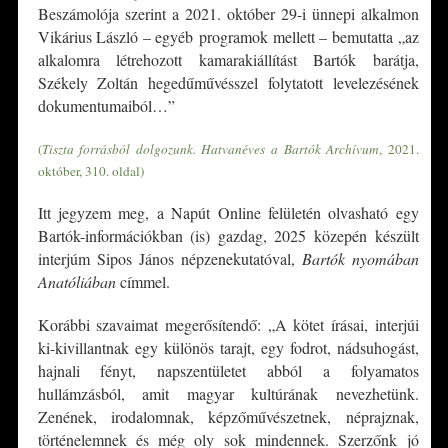
Beszámolója szerint a 2021. október 29-i ünnepi alkalmon
Vikárius László – egyéb programok mellett – bemutatta „az
alkalomra létrehozott kamarakiállítást Bartók barátja,
Székely Zoltán hegedűművésszel folytatott levelezésének
dokumentumaiból…”
(
Tiszta forrásból dolgozunk. Hatvanéves a Bartók Archívum
, 2021.
október, 310. oldal)
Itt jegyzem meg, a Napút Online felületén olvasható egy
Bartók-információkban (is) gazdag, 2025 közepén készült
interjúm Sipos János népzenekutatóval,
Bartók nyomában
Anatóliában
címmel.
Korábbi szavaimat megerősítendő: „A kötet írásai, interjúi
ki-kivillantnak egy különös tarajt, egy fodrot, nádsuhogást,
hajnali fényt, napszentületet abból a folyamatos
hullámzásból, amit magyar kultúrának nevezhetünk.
Zenének, irodalomnak, képzőművészetnek, néprajznak,
történelemnek és még oly sok mindennek. Szerzőnk jó