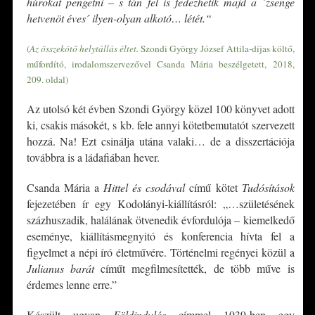
húrokat pengetni – s tán fel is fedezhetik majd a ´zsenge
hetvenöt éves´ ilyen-olyan alkotó… létét.
“
(
Az összekötő helytállás éltet.
Szondi György József Attila-díjas költő,
műfordító, irodalomszervezővel Csanda Mária beszélgetett, 2018,
209. oldal)
Az utolsó két évben Szondi György közel 100 könyvet adott
ki, csakis másokét, s kb. fele annyi kötetbemutatót szervezett
hozzá. Na! Ezt csinálja utána valaki… de a disszertációja
továbbra is a ládafiában hever.
Csanda Mária a
Hittel és csodával
című kötet
Tudósítások
fejezetében ír egy Kodolányi-kiállításról: „…születésének
százhuszadik, halálának ötvenedik évfordulója – kiemelkedő
eseménye, kiállításmegnyitó és konferencia hívta fel a
figyelmet a népi író életművére. Történelmi regényei közül a
Julianus barát
címűt megfilmesítették, de több műve is
érdemes lenne erre.”
Készült ugyan
Földindulás
címmel 1939-ben egy