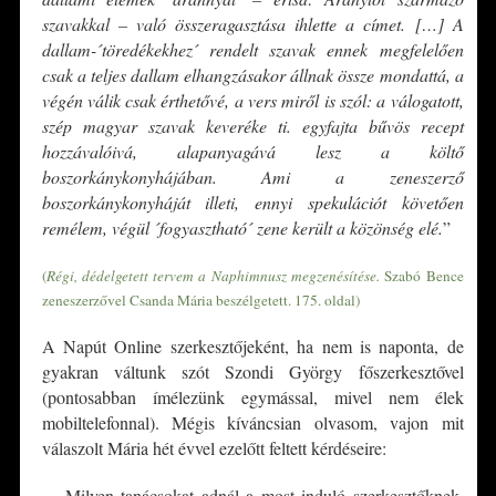
szavakkal – való összeragasztása ihlette a címet. […] A
dallam-´töredékekhez´ rendelt szavak ennek megfelelően
csak a teljes dallam elhangzásakor állnak össze mondattá, a
végén válik csak érthetővé, a vers miről is szól: a válogatott,
szép magyar szavak keveréke ti. egyfajta bűvös recept
hozzávalóivá, alapanyagává lesz a költő
boszorkánykonyhájában. Ami a zeneszerző
boszorkánykonyháját illeti, ennyi spekulációt követően
remélem, végül ´fogyasztható´ zene került a közönség elé.
”
(
Régi, dédelgetett tervem a Naphimnusz megzenésítése.
Szabó Bence
zeneszerzővel Csanda Mária beszélgetett. 175. oldal)
A Napút Online szerkesztőjeként, ha nem is naponta, de
gyakran váltunk szót Szondi György főszerkesztővel
(pontosabban ímélezünk egymással, mivel nem élek
mobiltelefonnal). Mégis kíváncsian olvasom, vajon mit
válaszolt Mária hét évvel ezelőtt feltett kérdéseire:
„– Milyen tanácsokat adnál a most induló szerkesztőknek,