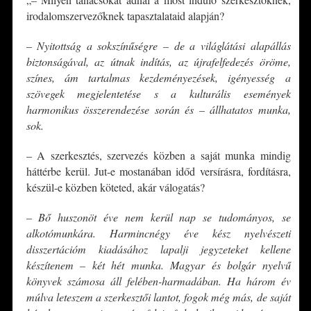
irodalomszervezőknek tapasztalataid alapján?
– Nyitottság a sokszínűségre – de a világlátási alapállás
biztonságával, az útnak indítás, az újrafelfedezés öröme,
színes, ám tartalmas kezdeményezések, igényesség a
szövegek megjelentetése s a kulturális események
harmonikus összerendezése során és – állhatatos munka,
sok.
– A szerkesztés, szervezés közben a saját munka mindig
háttérbe kerül. Jut-e mostanában időd versírásra, fordításra,
készül-e közben köteted, akár válogatás?
– Bő huszonöt éve nem kerül nap se tudományos, se
alkotómunkára. Harmincnégy éve kész nyelvészeti
disszertációm kiadásához lapalji jegyzeteket kellene
készítenem – két hét munka. Magyar és bolgár nyelvű
könyvek számosa áll felében-harmadában. Ha három év
múlva leteszem a szerkesztői lantot, fogok még más, de saját