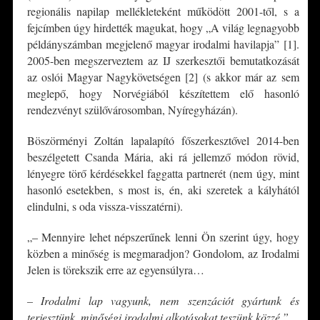
regionális napilap mellékleteként működött 2001-től, s a
fejcímben úgy hirdették magukat, hogy „A világ legnagyobb
példányszámban megjelenő magyar irodalmi havilapja” [1].
2005-ben megszerveztem az IJ szerkesztői bemutatkozását
az oslói Magyar Nagykövetségen [2] (s akkor már az sem
meglepő, hogy Norvégiából készítettem elő hasonló
rendezvényt szülővárosomban, Nyíregyházán).
Böszörményi Zoltán lapalapító főszerkesztővel 2014-ben
beszélgetett Csanda Mária, aki rá jellemző módon rövid,
lényegre törő kérdésekkel faggatta partnerét (nem úgy, mint
hasonló esetekben, s most is, én, aki szeretek a kályhától
elindulni, s oda vissza-visszatérni).
„– Mennyire lehet népszerűnek lenni Ön szerint úgy, hogy
közben a minőség is megmaradjon? Gondolom, az Irodalmi
Jelen is törekszik erre az egyensúlyra…
–
Irodalmi lap vagyunk, nem szenzációt gyártunk és
terjesztünk, minőségi irodalmi alkotásokat teszünk közzé.”