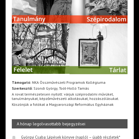
Támogató:
NKA Összművészeti Programok Kollégiuma
Szerkesztő:
Szondi György, Toót-Holló Tamás
A rovat természetesen nyitott: várjuk szépirodalmi művüket,
tanulmányukat, képzőművészeti alkotásukat, hozzászólásukat.
Köszönjük a fotókat a Magyarországi Református Egyháznak
A hónap legolvasottabb bejegyzései
Györgyi Csaba: Lépések könyve (napló) – újabb részletek*