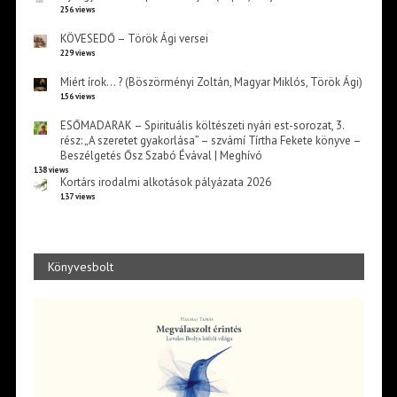
256 views
KÖVESEDŐ – Török Ági versei
229 views
Miért írok… ? (Böszörményi Zoltán, Magyar Miklós, Török Ági)
156 views
ESŐMADARAK – Spirituális költészeti nyári est-sorozat, 3.
rész: „A szeretet gyakorlása” – szvámí Tírtha Fekete könyve –
Beszélgetés Ősz Szabó Évával | Meghívó
138 views
Kortárs irodalmi alkotások pályázata 2026
137 views
Könyvesbolt