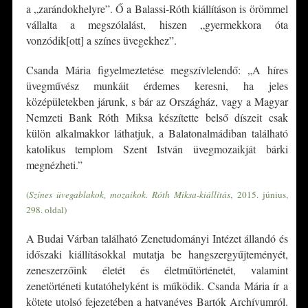
a „zarándokhelyre”. Ő a Balassi-Róth kiállításon is örömmel
vállalta a megszólalást, hiszen „gyermekkora óta
vonzódik[ott] a színes üvegekhez”.
Csanda Mária figyelmeztetése megszívlelendő: „A híres
üvegművész munkáit érdemes keresni, ha jeles
középületekben járunk, s bár az Országház, vagy a Magyar
Nemzeti Bank Róth Miksa készítette belső díszeit csak
külön alkalmakkor láthatjuk, a Balatonalmádiban található
katolikus templom Szent István üvegmozaikját bárki
megnézheti.”
(
Színes üvegablakok, mozaikok. Róth Miksa-kiállítás
, 2015. június,
298. oldal)
A Budai Várban található Zenetudományi Intézet állandó és
időszaki kiállításokkal mutatja be hangszergyűjteményét,
zeneszerzőink életét és életműtörténetét, valamint
zenetörténeti kutatóhelyként is működik. Csanda Mária ír a
kötete utolsó fejezetében a hatvanéves Bartók Archívumról.