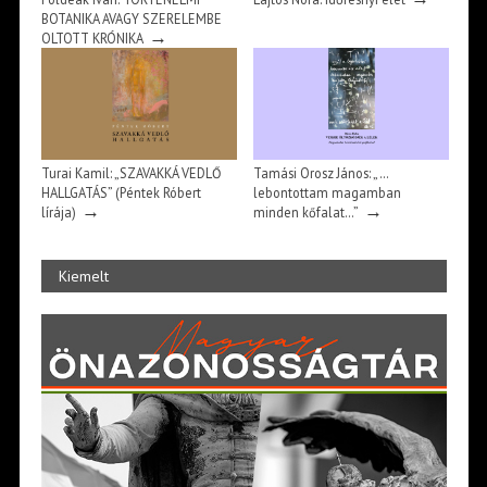
BOTANIKA AVAGY SZERELEMBE
→
OLTOTT KRÓNIKA
Turai Kamil: „SZAVAKKÁ VEDLŐ
Tamási Orosz János: „…
HALLGATÁS” (Péntek Róbert
lebontottam magamban
→
→
lírája)
minden kőfalat…”
Kiemelt