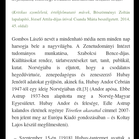
(
Kritikus szemléletű, értékfelmutató művek
, Böszörményi Zoltán
lapalapító, József Attila-díjas íróval Csanda Mária beszélgetett. 2014,
45. oldal)
Gombos László nevét a mindenható média nem minden nap
harsogja bele a nagyvilágba. A Zenetudományi Intézet
tudományos munkatársa, Szabolcsi Bence-díjas.
Kiállításokat rendez, tárlatvezetéseket tart, tanít, publikál,
kutat. Norvégiába is eljutott, hogy a csodálatos
hegedűvirtuóz, zenepedagógus és zeneszerző Hubay
Jenőről adatokat gyűjtsön, akinek fia, Hubay Andor Cebrián
1947-től egy ideig Norvégiában élt.[3] (Andor apósa, Ebbe
Astrup 1937-ben alapította meg a Norvég-Magyar
Egyesületet. Hubay Andor és felesége, Edle Astrup
kalandos életének regénye
Töretlen akarattal
címmel 2007-
ben jelent meg az Európa Kiadó gondozásában – és Koltay
Lajos készül megfilmesíteni).
„– Szeptember 15-én [1918] Hubay-tantermet avattak a