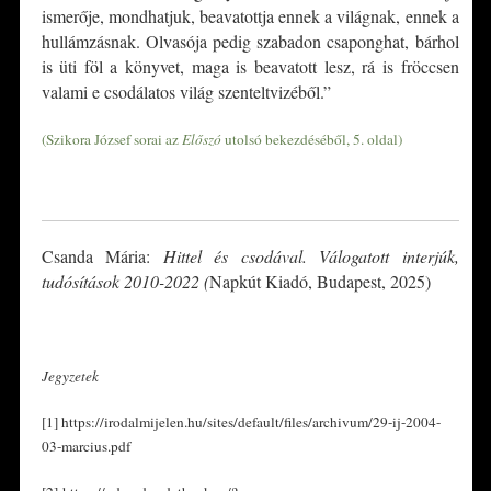
ismerője, mondhatjuk, beavatottja ennek a világnak, ennek a
hullámzásnak. Olvasója pedig szabadon csaponghat, bárhol
is üti föl a könyvet, maga is beavatott lesz, rá is fröccsen
valami e csodálatos világ szenteltvizéből.”
(Szikora József sorai az
Előszó
utolsó bekezdéséből, 5. oldal)
*
Csanda Mária:
Hittel és csodával. Válogatott interjúk,
tudósítások 2010-2022 (
Napkút Kiadó, Budapest, 2025)
*
Jegyzetek
[1] https://irodalmijelen.hu/sites/default/files/archivum/29-ij-2004-
03-marcius.pdf