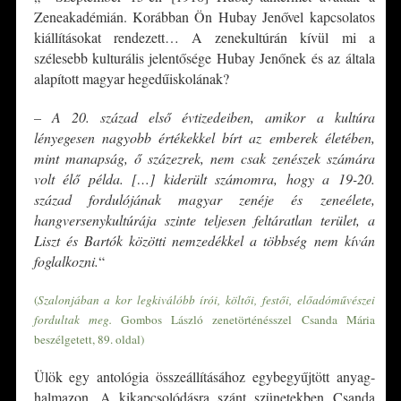
Zeneakadémián. Korábban Ön Hubay Jenővel kapcsolatos
kiállításokat rendezett… A zenekultúrán kívül mi a
szélesebb kulturális jelentősége Hubay Jenőnek és az általa
alapított magyar hegedűiskolának?
–
A 20. század első évtizedeiben, amikor a kultúra
lényegesen nagyobb értékekkel bírt az emberek életében,
mint manapság, ő százezrek, nem csak zenészek számára
volt élő példa. […] kiderült számomra, hogy a 19-20.
század fordulójának magyar zenéje és zeneélete,
hangversenykultúrája szinte teljesen feltáratlan terület, a
Liszt és Bartók közötti nemzedékkel a többség nem kíván
foglalkozni.
“
(
Szalonjában a kor legkiválóbb írói, költői, festői, előadóművészei
fordultak meg.
Gombos László zenetörténésszel Csanda Mária
beszélgetett, 89. oldal)
Ülök egy antológia összeállításához egybegyűjtött anyag-
halmazon. A kikapcsolódásra szánt szünetekben Csanda