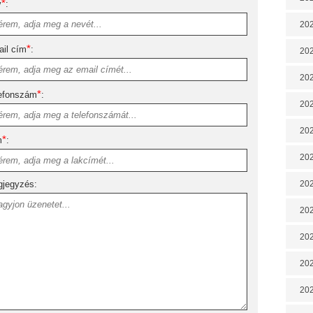
*
v
:
202
*
il cím
:
202
202
*
efonszám
:
202
202
*
m
:
202
jegyzés:
202
20
20
202
202