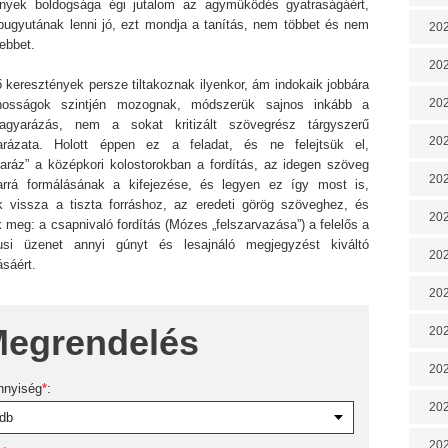
nyek boldogsága égi jutalom az agyműködés gyatraságáért,
bugyutának lenni jó, ezt mondja a tanítás, nem többet és nem
202
ebbet.
202
 keresztények persze tiltakoznak ilyenkor, ám indokaik jobbára
202
ánosságok szintjén mozognak, módszerük sajnos inkább a
agyarázás, nem a sokat kritizált szövegrész tárgyszerű
202
rázata. Holott éppen ez a feladat, és ne felejtsük el,
aráz” a középkori kolostorokban a fordítás, az idegen szöveg
202
rrá formálásának a kifejezése, és legyen ez így most is,
nk vissza a tiszta forráshoz, az eredeti görög szöveghez, és
202
 meg: a csapnivaló fordítás (Mózes „felszarvazása”) a felelős a
tusi üzenet annyi gúnyt és lesajnáló megjegyzést kiváltó
202
ásáért.
20
egrendelés
20
202
nnyiség
*
:
202
202