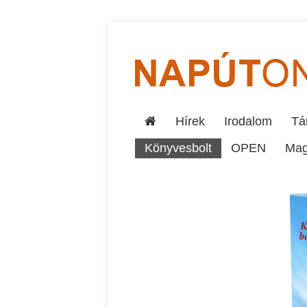
Hírek
Irodalom
Tár
Könyvesbolt
OPEN
Mag