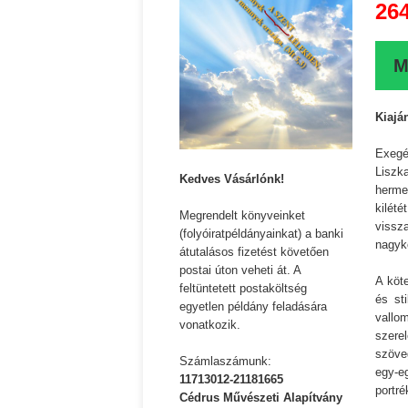
26
M
Kiajá
Exegé
Liszka
Kedves Vásárlónk!
herme
kilé
Megrendelt könyveinket
vissz
(folyóiratpéldányainkat) a banki
nagyk
átutalásos fizetést követően
postai úton veheti át. A
A köt
feltüntetett postaköltség
és st
egyetlen példány feladására
vallo
vonatkozik.
szer
szöve
Számlaszámunk:
egy-e
11713012-21181665
portré
Parvathy Baul: A NAG
Cédrus Művészeti Alapítvány