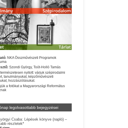
ató:
NKA Összművészeti Programok
iuma
sztő:
Szondi György, Toót-Holló Tamás
 természetesen nyitott: várjuk szépirodalmi
t, tanulmányukat, képzőművészeti
sukat, hozzászólásukat.
jük a fotókat a Magyarországi Református
znak
ónap legolvasottabb bejegyzései
yörgyi Csaba: Lépések könyve (napló) –
jabb részletek*
56 views