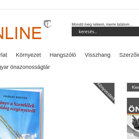
Mondd meg nékem, merre találom…
lat
Környezet
Hangszóló
Visszhang
Szerzői
yar önazonosságtár
Könyvesbolt
Kie