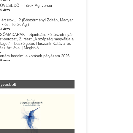
ÖVESEDŐ – Török Ági versei
06 views
iért írok… ? (Böszörményi Zoltán, Magyar
iklós, Török Ági)
83 views
SŐMADARAK – Spirituális költészeti nyári
st-sorozat, 2. rész: „A szépség megváltja a
ilágot” – beszélgetés Huszárik Katával és
ász Attilával | Meghívó
s
ortárs irodalmi alkotások pályázata 2026
36 views
yvesbolt
Vitéz Ferenc: Tudnak-e e
versek? (55 lecke az irod