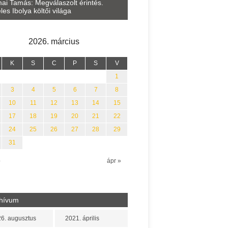
akatos Fleisz Katalin: Vasárnap délután
„értelméről”, a lélek idejér
árszegen
erejéről)
2026. március
K
S
C
P
S
V
1
3
4
5
6
7
8
10
11
12
13
14
15
17
18
19
20
21
22
24
25
26
27
28
29
31
b
ápr »
hívum
6. augusztus
2021. április