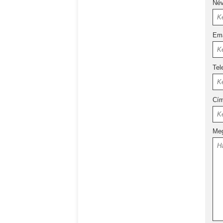
Né
Ema
Tel
Cí
Meg