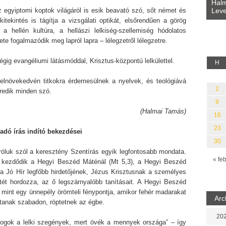
L
nybe (Fordította:
Halmai Tamás: Megválaszolt érintés.
S
Leveles Ibolya költői világa
z egyiptomi koptok világáról is esik beavató szó, sőt német és
kitekintés is tágítja a vizsgálati optikát, elsőrendűen a görög
, a hellén kultúra, a hellászi lelkiség-szellemiség hódolatos
ete fogalmazódik meg lapról lapra – lélegzetről lélegzetre.
gig evangéliumi látásmóddal, Krisztus-központú lelkülettel.
H
felnövekedvén titkokra érdemesülnek a nyelvek, és teológiává
2
redik minden szó.
9
(Halmai Tamás)
16
23
adó írás indító bekezdései
30
 róluk szól a keresztény Szentírás egyik legfontosabb mondata.
« fe
 kezdődik a Hegyi Beszéd Máténál (Mt 5,3), a Hegyi Beszéd
 a Jó Hír legfőbb hirdetőjének, Jézus Krisztusnak a személyes
tét hordozza, az ő legszárnyalóbb tanításait. A Hegyi Beszéd
 mint egy ünnepély örömteli fénypontja, amikor fehér madarakat
Arc
tanak szabadon, röptetnek az égbe.
202
ogok a lelki szegények, mert övék a mennyek országa” – így