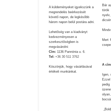
Bevezetés a bául ösvé
Rideg Zsófia)
Bár a
Káplán Géza: Erotikai kalauz
A küldeményeket igyekszünk a
török 
megrendelés beérkezését
nyelv
követő napon, de legkésőbb
dicsér
három napon belül postára adni.
Mindvé
Lehetőség van a kiadványt
kedvezményesen a
Mert 
szerkesztőségben is
csepe
megvásárolni:
Cím:
1136 Pannónia u. 6.
Tel:
+36 30 511 3762
A cím
Köszönjük, hogy vásárlásával
értékeli munkánkat.
Igen,
Ezzel
pedig
üzene
olyan,
bocsá
„Bold