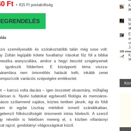
40 Ft
+ 815 Ft postaköltség
K
2
M
EGRENDELÉS
M
1
E
nlás
e
v
J
zis személyesebb és szórakoztatóbb talán még sose volt:
149 view
y Zoltán legújabb kötete fuvallatnyi írásokat fűz föl a bibliai
K
1
neutika aranyszálára, amikor a hegyi beszéd
szegényeinek
tét igyekszik földeríteni. E középponti téma vissza-
aáramlása nem önismétlés hatását kelti, inkább zenei
ompozíciók variációs szépségére emlékeztet.
Kön
et – karcsú volta dacára – igen összetett olvasmány, műfajilag
ilárisan is. Nyelvi tudatokat egybevető filológia és memoáros-
másos szólamrend sajátos, köztes terében járunk; égi és földi
elem ér egybe Liszkay mértéket ismerő szándékaiban,
gelemző fölkészültségét önismereti irónia hitelesíti. A szerző
gy névelőn is felelősen mereng el, s közben villanásnyi
kat rajzol, gondolatnyi világosságokat közöl.
Y LELKEK DALAI.