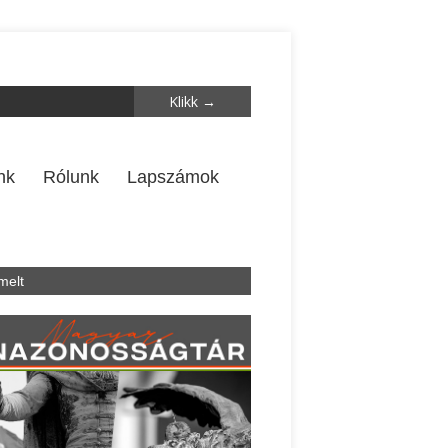
nk
Rólunk
Lapszámok
melt