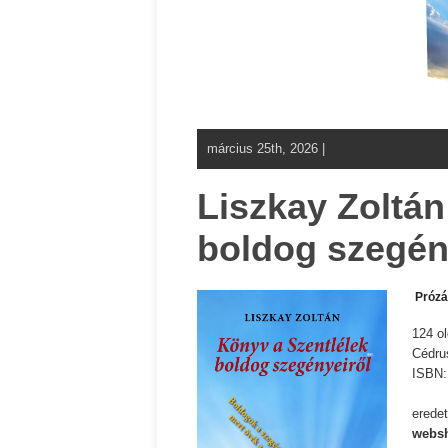
március 25th, 2026 |
Liszkay Zoltán
boldog szegén
Próz
124 ol
Cédru
ISBN
eredet
websh