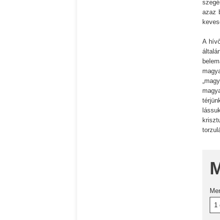
szegé
azaz 
keves
A hívő
által
belem
magya
„magy
magya
térjü
lássuk
krisz
torzul
M
Me