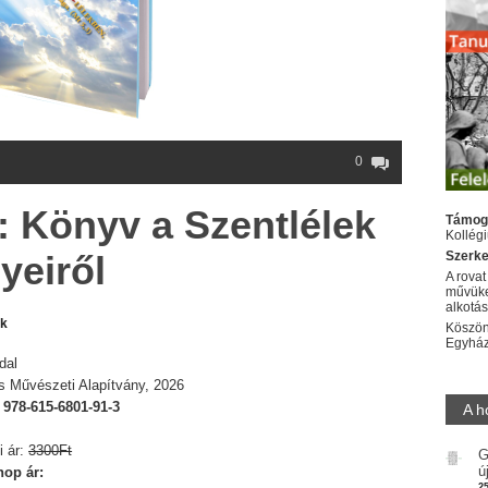
0
: Könyv a Szentlélek
Támog
Kollég
yeiről
Szerke
A rovat
művüke
alkotá
ák
Köszön
Egyhá
dal
s Művészeti Alapítvány, 2026
:
978-615-6801-91-3
A h
i ár:
3300Ft
G
ú
op ár:
2