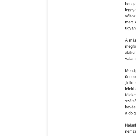
hang
leggy
változ
mert 
ugyan
A más
megfo
alaku
valam
Mond
ünnep
„lelki
léle
földke
széls
kevésb
a dolg
Nálun
nemze