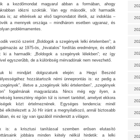
zik a kezdőmondat magyarul abban a formában, ahogy
202
akrabban idézni szokták. Van egy második, sőt harmadik
ata is; az eltérések az első tagmondatot illetik, az indoklás –
202
övék a mennyek országa – mindhárom esetben ugyanaz, és
olyan problémamentes.
202
odik verzió szerint „Boldogok a szegények lelki értelemben”; a
202
galmazás az 1975-ös, „hivatalos” fordítás eredménye, és ebből
202
lt ki a harmadik: „Boldogok a szegények lélekben”; ez így
ivel egyszerűbb, de a különbség mérvadónak nem nevezhető.
202
juk ki mindjárt dolgozatunk elején: a Hegyi Beszéd
202
élyességéhez hozzátartozik némi ünneprontás is: ez pedig a
 szegények”, illetve a „szegények lelki értelemben”, „szegények
20
kben” fogalmának magyarázata. Nincs még egy ilyen, a
rekség keresztény régióin túl is ismert tantétel, amelyet ekkora
20
őségek közt értelmeznének. Egységes tendencia: minél
é elkötelezett a Jó Hír iránt a megnyilatkozó, annál biztosabb
202
ában, és ez így van igazából mindenütt a világon.
202
k is: a krisztusi tanítással szemben erősen elutasító
ttársaink jobbára minden kétely nélkül hirdetik: a lelki
202