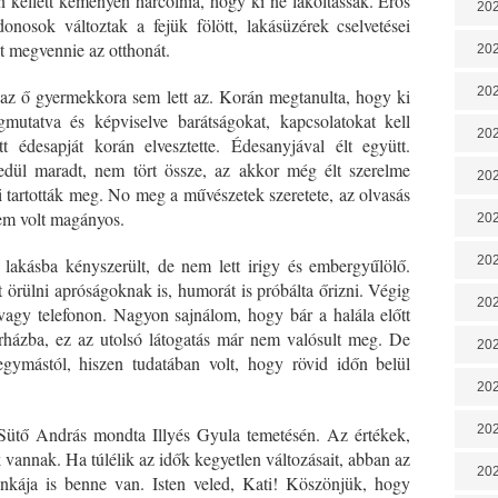
n kellett keményen harcolnia, hogy ki ne lakoltassák. Erős
202
nosok változtak a fejük fölött, lakásüzérek cselvetései
lt megvennie az otthonát.
202
202
 az ő gyermekkora sem lett az. Korán megtanulta, hogy ki
egmutatva és képviselve barátságokat, kapcsolatokat kell
202
t édesapját korán elvesztette. Édesanyjával élt együtt.
edül maradt, nem tört össze, az akkor még élt szerelme
202
i tartották meg. No meg a művészetek szeretete, az olvasás
em volt magányos.
202
202
lakásba kényszerült, de nem lett irigy és embergyűlölő.
t örülni apróságoknak is, humorát is próbálta őrizni. Végig
20
/vagy telefonon. Nagyon sajnálom, hogy bár a halála előtt
házba, ez az utolsó látogatás már nem valósult meg. De
20
gymástól, hiszen tudatában volt, hogy rövid időn belül
202
202
ütő András mondta Illyés Gyula temetésén. Az értékek,
 vannak. Ha túlélik az idők kegyetlen változásait, abban az
202
munkája is benne van. Isten veled, Kati! Köszönjük, hogy