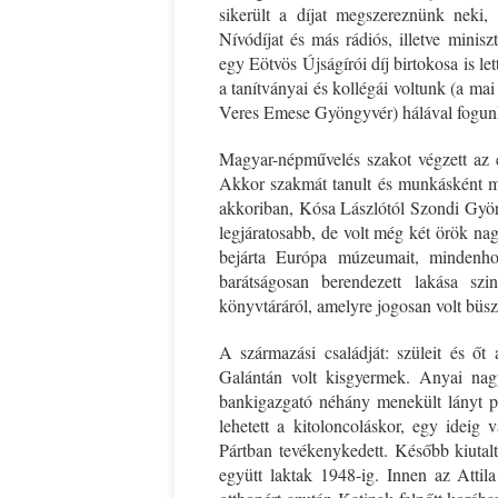
sikerült a díjat megszereznünk neki,
Nívódíjat és más rádiós, illetve minisz
egy Eötvös Újságírói díj birtokosa is 
a tanítványai és kollégái voltunk (a m
Veres Emese Gyöngyvér) hálával fogunk
Magyar-népművelés szakot végzett az e
Akkor szakmát tanult és munkásként már
akkoriban, Kósa Lászlótól Szondi Györ
legjáratosabb, de volt még két örök nagy
bejárta Európa múzeumait, mindenho
barátságosan berendezett lakása sz
könyvtáráról, amelyre jogosan volt büsz
A származási családját: szüleit és őt a
Galántán volt kisgyermek. Anyai nagy
bankigazgató néhány menekült lányt p
lehetett a kitoloncoláskor, egy ideig 
Pártban tevékenykedett. Később kiutalt
együtt laktak 1948-ig. Innen az Attila