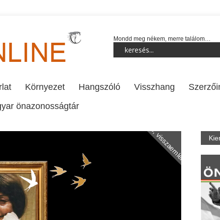
Mondd meg nékem, merre találom…
lat
Környezet
Hangszóló
Visszhang
Szerzői
yar önazonosságtár
Napló, visszaemlékezés
Kie