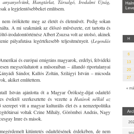
 anyanyelvünk, Hangtárlat, Társalgó, Irodalmi Újság,
Bevezetés a bául ösvénybe (Fordította:
Halm
Rideg Zsófia)
Leve
sak a legjelentősebbeket említsem.
lauz
nem örökítette meg az életét és életművét. Pedig sokan
nálta. A mi szakmánk az élőszó művészete, ezt tartotta és
ltő-irodalomtörténész Albert Zsuzsa volt az utolsó, akinek
H
ie pályafutása legértékesebb teljesítményeit. (
Legendás
6
 Amerikai és európai emigráns magyarok, erdélyi, felvidéki
13
esen megszólaltatott a műsoraiban – állandó riportalanyai
20
Kányádi Sándor, Kallós Zoltán, Szilágyi István – micsoda
27
ok, akiket említettem.
« má
tall István ajánlotta őt a Magyar Örökség-díjat odaítélő
es évektől szerkesztette és vezette a
Határok nélkül az
szerepet vitt a magyar kulturális élet és a nemzetpolitika
 segítőtársai voltak Czine Mihály, Görömbei András, Nagy
Arc
Pozsgay Imre és mások.
202
egérdemelt kitüntetés odaítélésének érdekében, de nem
202