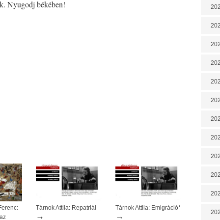
nk. Nyugodj békében!
202
202
202
202
202
202
202
20
20
202
202
Ferenc:
Tárnok Attila: Repatriál
Tárnok Attila: Emigráció*
202
→
→
 az