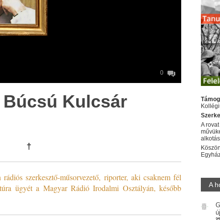
0
: Búcsú Kulcsár
Támog
Kollég
Szerke
A rovat
művüke
alkotá
†
Köszön
Egyhá
 rádiós szerkesztő-műsorvezető, riporter, aki csaknem fél
A h
ltúra ügyét a Magyar Rádió Irodalmi Osztályán, később
G
ú
2