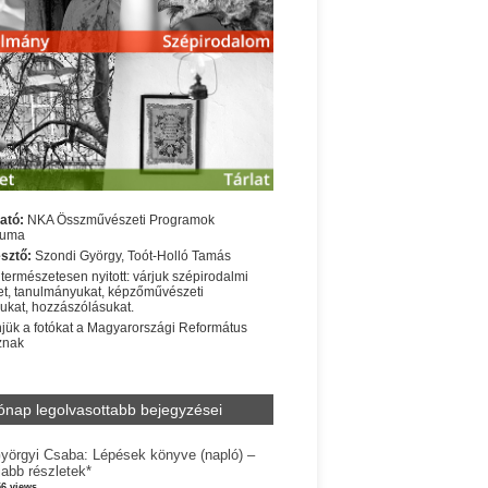
ató:
NKA Összművészeti Programok
iuma
sztő:
Szondi György, Toót-Holló Tamás
 természetesen nyitott: várjuk szépirodalmi
t, tanulmányukat, képzőművészeti
sukat, hozzászólásukat.
jük a fotókat a Magyarországi Református
znak
ónap legolvasottabb bejegyzései
yörgyi Csaba: Lépések könyve (napló) –
jabb részletek*
56 views