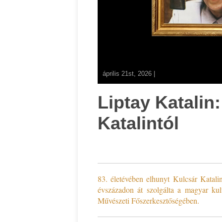
április 21st, 2026 |
Liptay Katalin
Katalintól
83. életévében elhunyt Kulcsár Katalin
évszázadon át szolgálta a magyar ku
Művészeti Főszerkesztőségében.