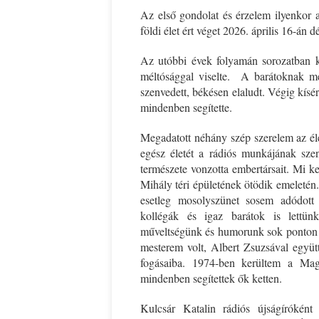
Az első gondolat és érzelem ilyenkor a
földi élet ért véget 2026. április 16-án
Az utóbbi évek folyamán sorozatban kí
méltósággal viselte. A barátoknak m
szenvedett, békésen elaludt. Végig kísé
mindenben segítette.
Megadatott néhány szép szerelem az éle
egész életét a rádiós munkájának szent
természete vonzotta embertársait. Mi k
Mihály téri épületének ötödik emeletén
esetleg mosolyszünet sosem adódott
kollégák és igaz barátok is lettünk
műveltségünk és humorunk sok ponton kö
mesterem volt, Albert Zsuzsával együtt
fogásaiba. 1974-ben kerültem a Mag
mindenben segítettek ők ketten.
Kulcsár Katalin rádiós újságíróként