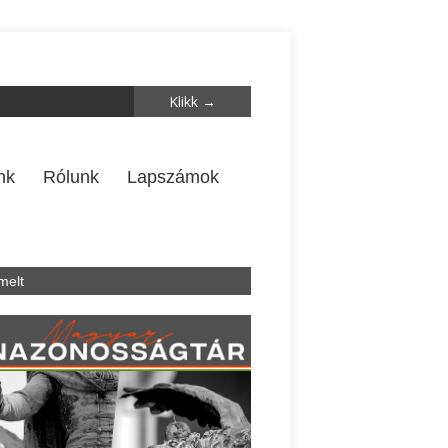
nk
Rólunk
Lapszámok
melt