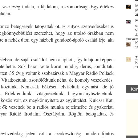
 veszteség tudata, a fájdalom, a szomorúság. Egy értékes
M
M
 délután.
2
E
nzó betegségek látogatták őt. E súlyos szenvedéseket is
e
v
egkönnyebbülést szerezhet, hogy az utolsó órákban nem
J
rte a nehéz úton egy házbeli gondozó-ápoló család feje, aki
193 view
K
1
Z
tében, de saját családot nem alapított, így tulajdonképpen
K
elhette. Sok barát vette körül mindig, derűs, jóindulatú
1
etten 35 évig voltunk szobatársak a Magyar Rádió Pollack
. Vitatkoztunk, zsörtölődtünk néha, de komoly veszekedés,
 köztünk. Nemcsak békésen elviseltük egymást, de jó
Kön
. Értékrendünk, világnézetünk, hagyománytiszteletünk,
zös volt, ez megkönnyítette az együttélést. Kulcsár Kati
 ők vezettek be a rádiós munka rejtelmeibe és gyakorlati
yar Rádió Irodalmi Osztályára. Rögtön befogadtak és
 évtizedekig jelen volt a szerkesztőség minden fontos
Parvathy Baul: A NAGY LELKEK DALAI.