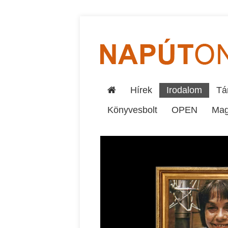
Hírek
Irodalom
Tár
Könyvesbolt
OPEN
Mag