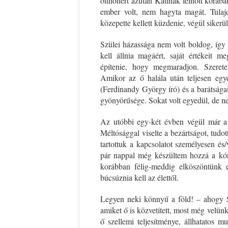
otthonért azután Katinak felnőtt korába
ember volt, nem hagyta magát. Tulajdo
közepette kellett küzdenie, végül sikerü
Szülei házassága nem volt boldog, így
kell állnia magáért, saját értékeit m
építenie, hogy megmaradjon. Szeretet
Amikor az ő halála után teljesen egy
(Ferdinandy György író) és a barátsága
gyönyörűsége. Sokat volt egyedül, de n
Az utóbbi egy-két évben végül már a 
Méltósággal viselte a bezártságot, tudot
tartottuk a kapcsolatot személyesen és
pár nappal még készültem hozzá a kór
korábban félig-meddig elköszöntünk e
búcsúznia kell az élettől.
Legyen neki könnyű a föld! – ahogy S
amiket ő is közvetített, most még velünk
ő szellemi teljesítménye, állhatatos 