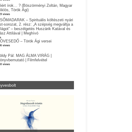
iért írok… ? (Böszörményi Zoltán, Magyar
iklós, Török Ági)
19 views
SŐMADARAK – Spirituális költészeti nyári
st-sorozat, 2. rész: „A szépség megváltja a
ilágot” – beszélgetés Huszárik Katával és
ász Attilával | Meghívó
s
ÖVESEDŐ – Török Ági versei
86 views
öldy Pál: MAG ÁLMA VIRÁG |
önyvbemutató | Filmfelvétel
40 views
yvesbolt