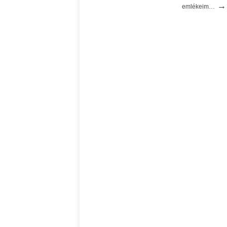
→
emlékeim…