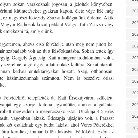
 olyan sokan várakoznak jogosan a jelöltek könyvében.
tériumi kitüntetéseket gyakran kapott, élete vége felé még
202
lett, ez nagyrészt Kövesdy Zsuzsa kolléganőnk érdeme. Akik
202
ai Magyar Rádiósok közül például Völgyi Tóth Zsuzsa vagy
 emlékezni rá, amíg élünk.
202
gyetemen, ahová első felvételije után még nem jutott be.
202
 szabadabb volt az út a felsőoktatásba. Sokan tettek így
gyig, Gergely Ágnesig. Kati a magyar irodalomban volt a
202
 szerelme: a görög és a latin-olasz kultúra. Sokat utazott,
202
nnan kedves emléktárgyakat hozott. Szép, otthonosan,
inte házimúzeumnak számított. Nem is beszélve óriási
20
ke.
20
 Felvidékről telepítették át. Kati Érsekújváron született,
apját egy szovjet katona agyonlőtte, amikor a galántai
202
róbált megvédeni a megerőszakolástól. Unokája 4-5 éves
202
vasúti vagonban laktak. Édesapja újságíró volt, a Paraszt
ak két családnak egy budai lakást, ahol Veres Péterékkel
202
 útra kerültek, immár külön lakásba, bérlőként. Ezért az