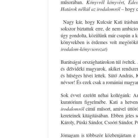
műsorában.
Könyvről könyvért, Édes
Határok nélkül az irodalomról
– hogy c
Ispány Marietta: Szavak a fényből
Káplán Géza: Erotikai ka
Nagy kár, hogy Kulcsár Kati írásban 
sokszor biztattuk erre, de nem ambicio
úgy gondolta, közülünk már csupán a kö
könyvekben is érdemes volt megörökíten
irodalom-könyvsorozat
)
Barátságai országhatárokon túl íveltek.
és délvidéki magyarok, akiket rendszer
és hűséges hívei lettek. Sütő András, 
névsor! És ezek csak a romániai magyar
Sok évvel ezelőtt néhai kollégánk: An
kuratórium figyelmébe. Kati a hetven
irodalomról
című műsort, amivel úttörő 
kereteinek kitágításában. Ebben jeles
Károly, Püski Sándor, Csoóri Sándor, 
Jómagam is többször közbenjártam e m