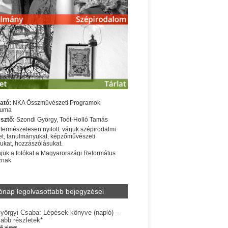
ató:
NKA Összművészeti Programok
iuma
sztő:
Szondi György, Toót-Holló Tamás
 természetesen nyitott: várjuk szépirodalmi
t, tanulmányukat, képzőművészeti
sukat, hozzászólásukat.
jük a fotókat a Magyarországi Református
znak
ónap legolvasottabb bejegyzései
yörgyi Csaba: Lépések könyve (napló) –
jabb részletek*
56 views