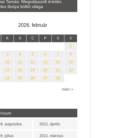
Lakatos Fleisz Katalin: Vasár
ai Tamás: Megválaszolt érintés.
Sárszegen
les Ibolya költői világa
2026. február
K
S
C
P
S
V
1
3
4
5
6
7
8
10
11
12
13
14
15
17
18
19
20
21
22
24
25
26
27
28
n
márc »
hívum
6. augusztus
2021. április
6. július
2021. március