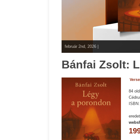
február 2nd, 2026 |
Bánfai Zsolt:
Verse
84 old
Cédru
ISBN
eredet
websh
199