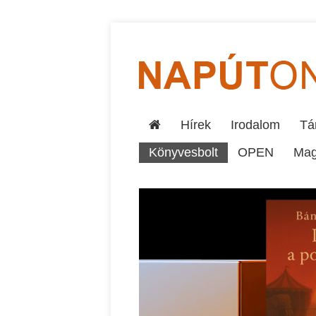
Hírek
Irodalom
Tár
Könyvesbolt
OPEN
Mag