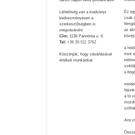
Ispány Marietta: Szavak a fényből
Káplán Géza: Erotikai ka
Ez egy
Lehetőség van a kiadványt
csak ü
kedvezményesen a
fémgő
szerkesztőségben is
az ál
megvásárolni:
közéj
Cím:
1136 Pannónia u. 6.
Tel:
+36 30 511 3762
a hold
mint a
Köszönjük, hogy vásárlásával
retten
értékeli munkánkat.
sziklá
a bog
minde
fejün
a tó 
mozdu
szikla
Ami 
Összeg