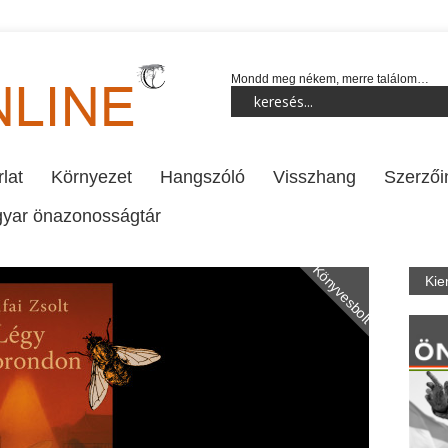
Mondd meg nékem, merre találom…
lat
Környezet
Hangszóló
Visszhang
Szerzői
yar önazonosságtár
Könyvesbolt
Kie