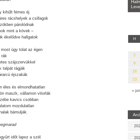
Bevezetés a bául ösvénybe (Fordította:
Halm
Rideg Zsófia)
Leve
lauz
 kihűlt fémes éj
res rácshelyek a csillagok
zökben párolódnak
mok mint a kövek –
ük ékelődve hallgatok
H
 most úgy tolat az égen
2
 rák
etes szájszervükkel
9
k talpát rágják
16
árarcú éjszakák
23
n éles és elmondhatatlan
« ja
kön maszk, vállamon vitorlák
vizébe kavics csobban
latom mozdulatlan
halak bámulják.
Arc
megmarad
202
yűrt időt lapoz a szél.
202