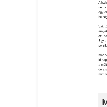
A hall
néma 
egy el
beleé
Vak t
árnyé
az uto
Egy s
porzik
már n
ki hag
a múlt
de a s
mint v
M