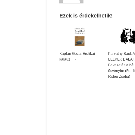
Ezek is érdekelhetik!
Káplán Géza: Erotikai
Parvathy Baul:
→
kalauz
LELKEK DALAI.
Bevezetés a báu
ösvénybe (Fordít
Rideg Zsófia)