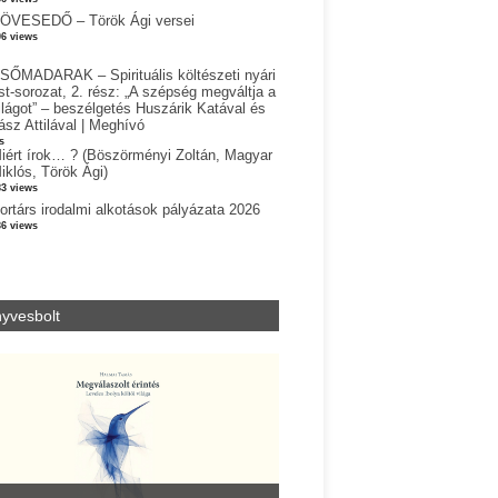
ÖVESEDŐ – Török Ági versei
06 views
SŐMADARAK – Spirituális költészeti nyári
st-sorozat, 2. rész: „A szépség megváltja a
ilágot” – beszélgetés Huszárik Katával és
ász Attilával | Meghívó
s
iért írok… ? (Böszörményi Zoltán, Magyar
iklós, Török Ági)
83 views
ortárs irodalmi alkotások pályázata 2026
36 views
yvesbolt