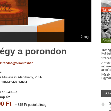
0
 Légy a porondon
Támog
Kollég
Szerke
A rovat
k rendhagyó köntösben
művüke
alkotá
al
Köszön
s Művészeti Alapítvány, 2026
Egyhá
:
978-615-6801-82-1
i ár:
2490 Ft
A h
op ár:
0 Ft
G
+ 815 Ft postaköltség
ú
2