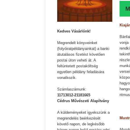
M
Kiajá
Kedves Vásárlónk!
Bánfa
vonja
Megrendelt könyveinket
rendk
(folyóiratpéldányainkat) a banki
tekin
átutalásos fizetést követően
részl
postai úton veheti át. A
munká
feltüntetett postaköltség
verse
egyetlen példány feladására
közpo
vonatkozik.
hagyo
hango
Számlaszámunk:
ritmus
11713012-21181665
Cédrus Művészeti Alapítvány
A küldeményeket igyekszünk a
Mustr
megrendelés beérkezését
követő napon, de legkésőbb
Mozdu
három napon belül postára adni.