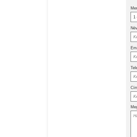
Me
Né
Ema
Tel
Cí
Meg