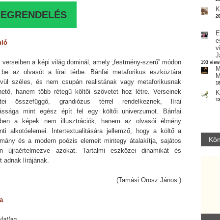
K
EGRENDELÉS
2
E
e
nló
v
J
i verseiben a képi világ dominál, amely „festmény-szerű” módon
193 view
M
 be az olvasót a lírai térbe. Bánfai metaforikus eszköztára
M
ívül széles, és nem csupán realistának vagy metaforikusnak
1
thető, hanem több rétegű költői szövetet hoz létre. Verseinek
K
1
etei összefüggő, grandiózus térrel rendelkeznek, lírai
ssága mint egész épít fel egy költői univerzumot. Bánfai
iben a képek nem illusztrációk, hanem az olvasói élmény
nti alkotóelemei. Intertextualitására jellemző, hogy a költő a
Kön
mány és a modern poézis elemeit mintegy átalakítja, sajátos
n újraértelmezve azokat. Tartalmi eszközei dinamikát és
t adnak lírájának.
(Tamási Orosz János )
a
Parvathy Baul: A NAGY LELKEK DALAI.
latlan