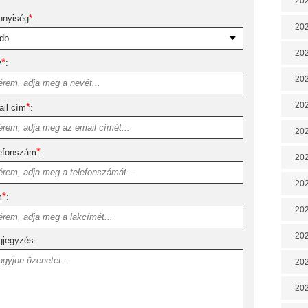
202
nnyiség
*
:
202
202
*
v
:
202
202
*
il cím
:
202
*
efonszám
:
202
20
*
m
:
20
202
jegyzés:
202
202