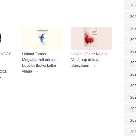
202
202
202
202
202
 A NAGY
Halmai Tamás:
Lakatos Fleisz Katalin:
Megválaszolt érintés.
Vasárnap délután
202
→
l
Leveles Ibolya költői
Sárszegen
→
otta:
világa
202
→
20
20
202
202
202