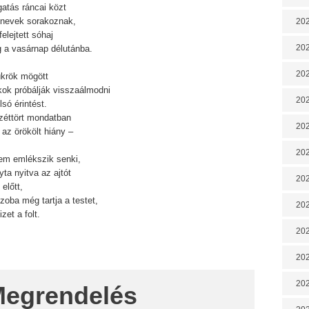
gatás ráncai közt
nevek sorakoznak,
202
felejtett sóhaj
202
g a vasárnap délutánba.
202
ükrök mögött
kok próbálják visszaálmodni
202
lsó érintést.
zéttört mondatban
202
 az örökölt hiány –
202
em emlékszik senki,
yta nyitva az ajtót
20
 előtt,
zoba még tartja a testet,
20
izet a folt.
202
202
202
egrendelés