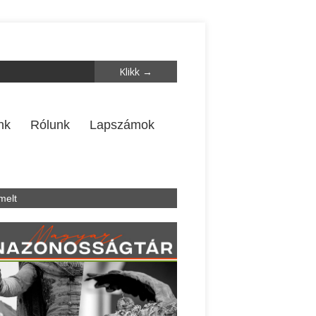
nk
Rólunk
Lapszámok
melt