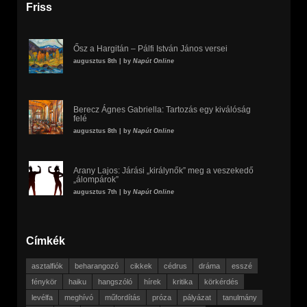
Friss
Ősz a Hargitán – Pálfi István János versei
augusztus 8th | by
Napút Online
Berecz Ágnes Gabriella: Tartozás egy kiválóság
felé
augusztus 8th | by
Napút Online
Arany Lajos: Járási „királynők” meg a veszekedő
„álompárok”
augusztus 7th | by
Napút Online
Címkék
asztalfiók
beharangozó
cikkek
cédrus
dráma
esszé
fénykör
haiku
hangszóló
hírek
kritika
körkérdés
levélfa
meghívó
műfordítás
próza
pályázat
tanulmány