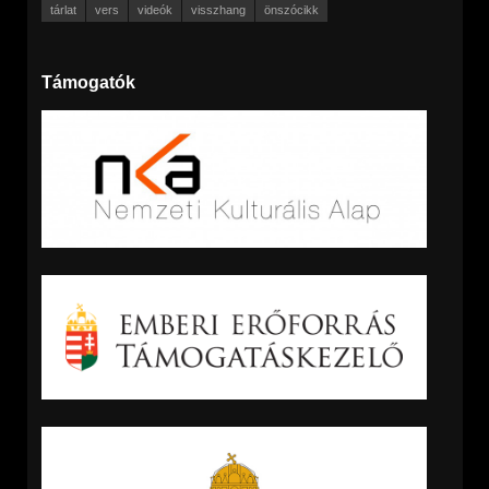
tárlat
vers
videók
visszhang
önszócikk
Támogatók