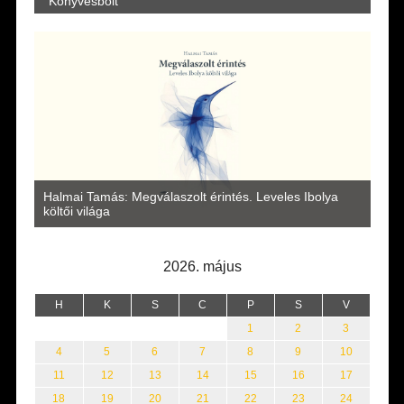
Könyvesbolt
a
Halmai Tamás: Megválaszolt érintés. Leveles Ibolya
Laka
költői világa
2026. május
H
K
S
C
P
S
V
1
2
3
4
5
6
7
8
9
10
11
12
13
14
15
16
17
18
19
20
21
22
23
24