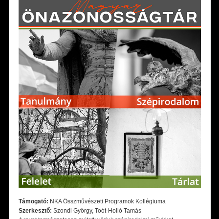
Támogató:
NKA Összművészeti Programok Kollégiuma
Szerkesztő:
Szondi György, Toót-Holló Tamás