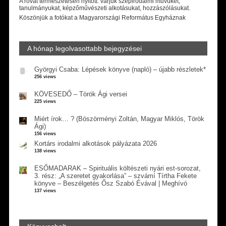
A rovat természetesen nyitott: várjuk szépirodalmi művüket,
tanulmányukat, képzőművészeti alkotásukat, hozzászólásukat.
Köszönjük a fotókat a Magyarországi Református Egyháznak
A hónap legolvasottabb bejegyzései
Györgyi Csaba: Lépések könyve (napló) – újabb részletek*
256 views
KÖVESEDŐ – Török Ági versei
225 views
Miért írok… ? (Böszörményi Zoltán, Magyar Miklós, Török
Ági)
156 views
Kortárs irodalmi alkotások pályázata 2026
138 views
ESŐMADARAK – Spirituális költészeti nyári est-sorozat,
3. rész: „A szeretet gyakorlása” – szvámí Tírtha Fekete
könyve – Beszélgetés Ősz Szabó Évával | Meghívó
137 views