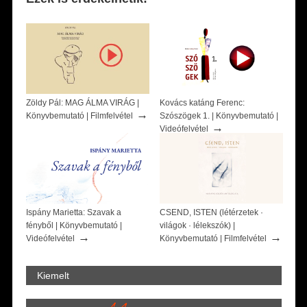
Zöldy Pál: MAG ÁLMA VIRÁG |
Kovács katáng Ferenc:
→
Könyvbemutató | Filmfelvétel
Szószögek 1. | Könyvbemutató |
→
Videófelvétel
Ispány Marietta: Szavak a
CSEND, ISTEN (létérzetek ·
fényből | Könyvbemutató |
világok · lélekszók) |
→
→
Videófelvétel
Könyvbemutató | Filmfelvétel
Kiemelt