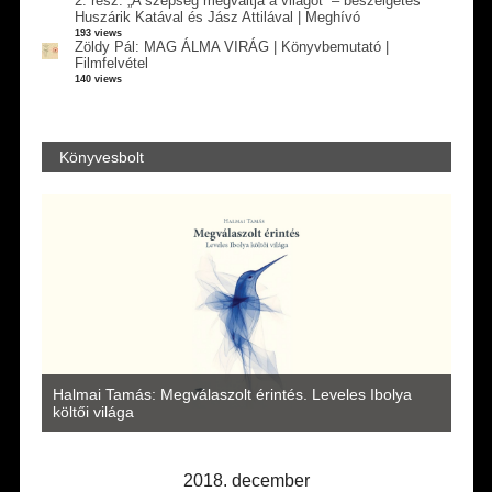
2. rész: „A szépség megváltja a világot” – beszélgetés
Huszárik Katával és Jász Attilával | Meghívó
193 views
Zöldy Pál: MAG ÁLMA VIRÁG | Könyvbemutató |
Filmfelvétel
140 views
Könyvesbolt
a
Halmai Tamás: Megválaszolt érintés. Leveles Ibolya
Laka
költői világa
2018. december