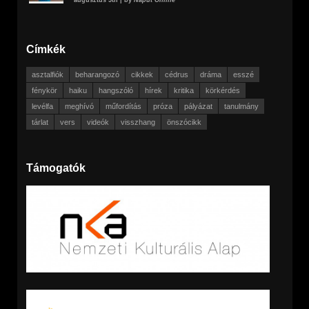
augusztus 5th | by
Napút Online
Címkék
asztalfiók
beharangozó
cikkek
cédrus
dráma
esszé
fénykör
haiku
hangszóló
hírek
kritika
körkérdés
levélfa
meghívó
műfordítás
próza
pályázat
tanulmány
tárlat
vers
videók
visszhang
önszócikk
Támogatók