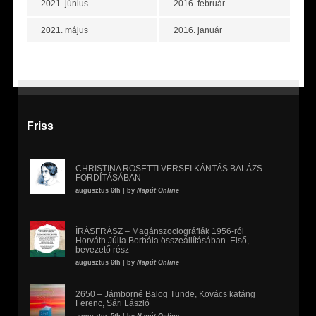
2021. június
2016. február
2021. május
2016. január
Friss
CHRISTINA ROSETTI VERSEI KÁNTÁS BALÁZS
FORDÍTÁSÁBAN
augusztus 6th | by
Napút Online
ÍRÁSFRÁSZ – Magánszociográfiák 1956-ról
Horváth Júlia Borbála összeállításában. Első,
bevezető rész
augusztus 6th | by
Napút Online
2650 – Jámborné Balog Tünde, Kovács katáng
Ferenc, Sári László