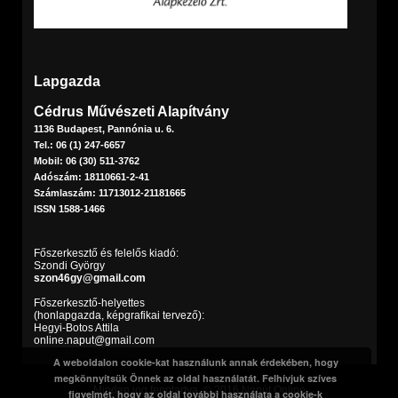
Lapgazda
Cédrus Művészeti Alapítvány
1136 Budapest, Pannónia u. 6.
Tel.: 06 (1) 247-6657
Mobil: 06 (30) 511-3762
Adószám: 18110661-2-41
Számlaszám: 11713012-21181665
ISSN 1588-1466
Főszerkesztő és felelős kiadó:
Szondi György
szon46gy@gmail.com
Főszerkesztő-helyettes
(honlapgazda, képgrafikai tervező):
Hegyi-Botos Attila
online.naput@gmail.com
A weboldalon cookie-kat használunk annak érdekében, hogy
megkönnyítsük Önnek az oldal használatát. Felhívjuk szíves
Minden jog fenntartva. © 2016 Napút Online
figyelmét, hogy az oldal további használata a cookie-k