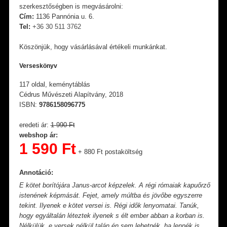
szerkesztőségben is megvásárolni:
Cím:
1136 Pannónia u. 6.
Tel:
+36 30 511 3762
Köszönjük, hogy vásárlásával értékeli munkánkat.
Verseskönyv
117 oldal, keménytáblás
Cédrus Művészeti Alapítvány, 2018
ISBN:
9786158096775
eredeti ár:
1 990 Ft
webshop ár:
1 590 Ft
+ 880 Ft postaköltség
Annotáció:
E kötet borítójára Janus-arcot képzelek. A régi rómaiak kapuőrző
istenének képmását. Fejet, amely múltba és jövőbe egyszerre
tekint. Ilyenek e kötet versei is. Régi idők lenyomatai. Tanúk,
hogy egyáltalán léteztek ilyenek s élt ember abban a korban is.
Nélkülük, e versek nélkül talán én sem lehetnék, ha lennék is,