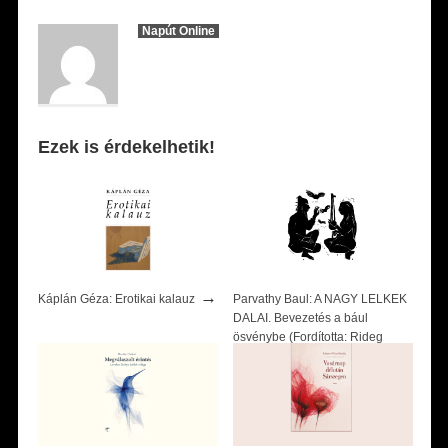
Napút Online
Ezek is érdekelhetik!
→
Káplán Géza: Erotikai kalauz
Parvathy Baul: A NAGY LELKEK
DALAI. Bevezetés a bául
ösvénybe (Fordította: Rideg
→
Zsófia)