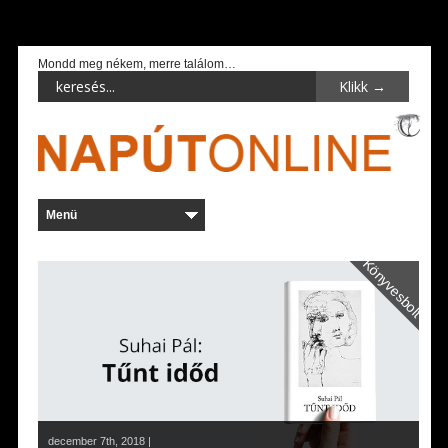
Mondd meg nékem, merre találom…
Könyvesbolt
december 7th, 2018 |