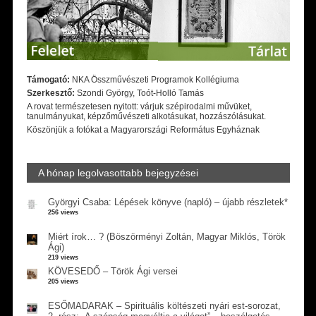
Támogató:
NKA Összművészeti Programok Kollégiuma
Szerkesztő:
Szondi György, Toót-Holló Tamás
A rovat természetesen nyitott: várjuk szépirodalmi művüket,
tanulmányukat, képzőművészeti alkotásukat, hozzászólásukat.
Köszönjük a fotókat a Magyarországi Református Egyháznak
A hónap legolvasottabb bejegyzései
Györgyi Csaba: Lépések könyve (napló) – újabb részletek*
256 views
Miért írok… ? (Böszörményi Zoltán, Magyar Miklós, Török
Ági)
219 views
KÖVESEDŐ – Török Ági versei
205 views
ESŐMADARAK – Spirituális költészeti nyári est-sorozat,