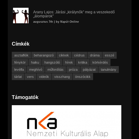
Arany Lajos: Járási „királynők” meg a veszekedő
„álompárok”
augusztus 7th | by
Napút Online
Címkék
asztalfiók
beharangozó
cikkek
cédrus
dráma
esszé
fénykör
haiku
hangszóló
hírek
kritika
körkérdés
levélfa
meghívó
műfordítás
próza
pályázat
tanulmány
tárlat
vers
videók
visszhang
önszócikk
Támogatók