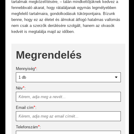
tartalmak megközelítésére, – talán mindkettőjüknek kedvez a
fennebbvaló akarat, hogy rátaláljanak egymás legmélyebben
megfelelő tartalmaira, gondolkodásuk tükörpontjaira. Bízunk
benne, hogy ez az életet és álmokat átfogó hatalmas vallomás
nem csak a szerzők derülésére szolgált, hanem az olvasók
kedvét is megtalálja majd az időben.
Megrendelés
Mennyiség
*
:
*
Név
:
*
Email cím
:
*
Telefonszám
: