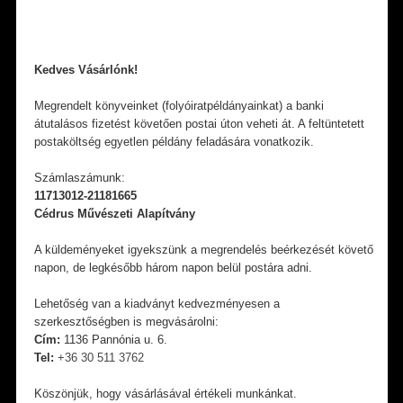
Kedves Vásárlónk!
Megrendelt könyveinket (folyóiratpéldányainkat) a banki
átutalásos fizetést követően postai úton veheti át. A feltüntetett
postaköltség egyetlen példány feladására vonatkozik.
Számlaszámunk:
11713012-21181665
Cédrus Művészeti Alapítvány
A küldeményeket igyekszünk a megrendelés beérkezését követő
napon, de legkésőbb három napon belül postára adni.
Lehetőség van a kiadványt kedvezményesen a
szerkesztőségben is megvásárolni:
Cím:
1136 Pannónia u. 6.
Tel:
+36 30 511 3762
Köszönjük, hogy vásárlásával értékeli munkánkat.