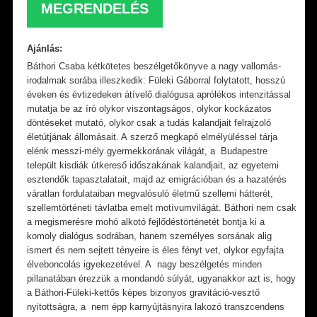
MEGRENDELÉS
Ajánlás:
Báthori Csaba kétkötetes beszélgetőkönyve a nagy vallomás-
irodalmak sorába illeszkedik: Füleki Gáborral folytatott, hosszú
éveken és évtizedeken átívelő dialógusa aprólékos intenzitással
mutatja be az író olykor viszontagságos, olykor kockázatos
döntéseket mutató, olykor csak a tudás kalandjait felrajzoló
életútjának állomásait. A szerző megkapó elmélyüléssel tárja
elénk messzi-mély gyermekkorának világát, a Budapestre
települt kisdiák útkereső időszakának kalandjait, az egyetemi
esztendők tapasztalatait, majd az emigrációban és a hazatérés
váratlan fordulataiban megvalósuló életmű szellemi hátterét,
szellemtörténeti távlatba emelt motívumvilágát. Báthori nem csak
a megismerésre mohó alkotó fejlődéstörténetét bontja ki a
komoly dialógus sodrában, hanem személyes sorsának alig
ismert és nem sejtett tényeire is éles fényt vet, olykor egyfajta
élveboncolás igyekezetével. A nagy beszélgetés minden
pillanatában érezzük a mondandó súlyát, ugyanakkor azt is, hogy
a Báthori-Füleki-kettős képes bizonyos gravitáció-vesztő
nyitottságra, a nem épp karnyújtásnyira lakozó transzcendens