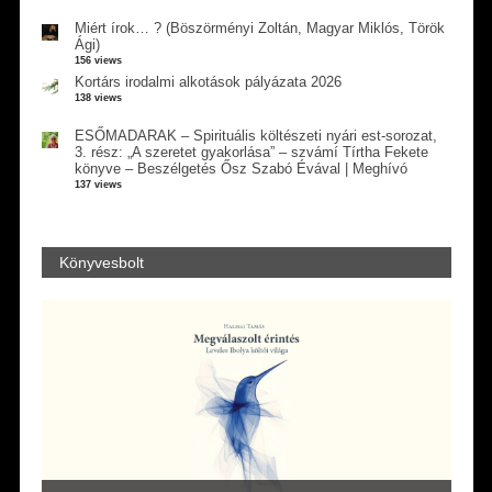
Miért írok… ? (Böszörményi Zoltán, Magyar Miklós, Török
Ági)
156 views
Kortárs irodalmi alkotások pályázata 2026
138 views
ESŐMADARAK – Spirituális költészeti nyári est-sorozat,
3. rész: „A szeretet gyakorlása” – szvámí Tírtha Fekete
könyve – Beszélgetés Ősz Szabó Évával | Meghívó
137 views
Könyvesbolt