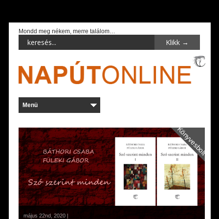
Mondd meg nékem, merre találom…
Könyvesbolt
május 22nd, 2020 |