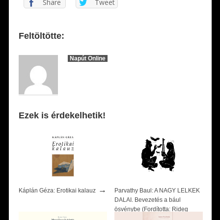
Share
Tweet
Feltöltötte:
Napút Online
Ezek is érdekelhetik!
→
Káplán Géza: Erotikai kalauz
Parvathy Baul: A NAGY LELKEK
DALAI. Bevezetés a bául
ösvénybe (Fordította: Rideg
→
Zsófia)