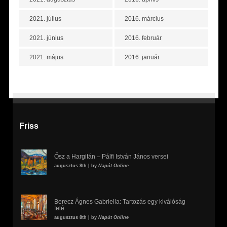
2021. július
2016. március
2021. június
2016. február
2021. május
2016. január
Friss
Ősz a Hargitán – Pálfi István János versei
augusztus 8th | by
Napút Online
Berecz Ágnes Gabriella: Tartozás egy kiválóság
felé
augusztus 8th | by
Napút Online