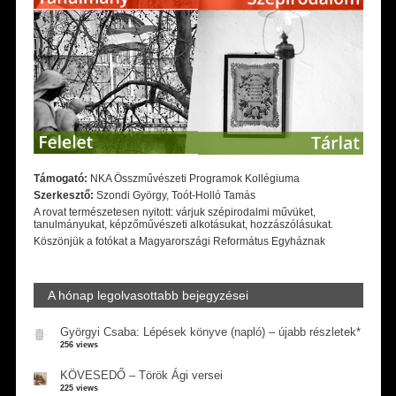
Támogató:
NKA Összművészeti Programok Kollégiuma
Szerkesztő:
Szondi György, Toót-Holló Tamás
A rovat természetesen nyitott: várjuk szépirodalmi művüket,
tanulmányukat, képzőművészeti alkotásukat, hozzászólásukat.
Köszönjük a fotókat a Magyarországi Református Egyháznak
A hónap legolvasottabb bejegyzései
Györgyi Csaba: Lépések könyve (napló) – újabb részletek*
256 views
KÖVESEDŐ – Török Ági versei
225 views