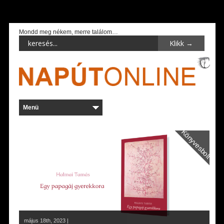
Mondd meg nékem, merre találom…
Könyvesbolt
május 18th, 2023 |