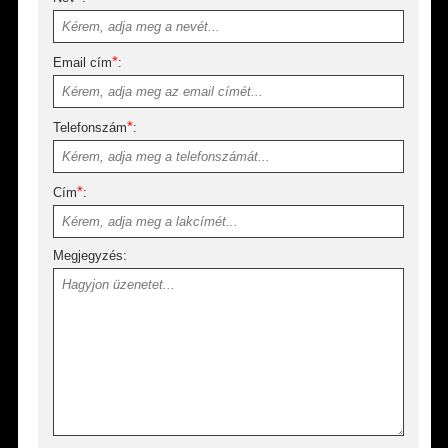
*
Email cím
:
*
Telefonszám
:
*
Cím
:
Megjegyzés: