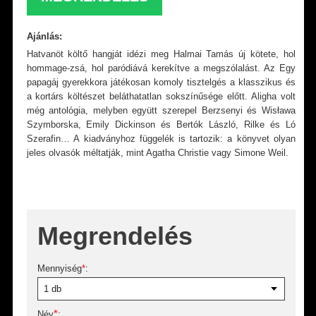
Ajánlás:
Hatvanöt költő hangját idézi meg Halmai Tamás új kötete, hol
hommage-zsá, hol paródiává kerekítve a megszólalást. Az Egy
papagáj gyerekkora játékosan komoly tisztelgés a klasszikus és
a kortárs költészet beláthatatlan sokszínűsége előtt. Aligha volt
még antológia, melyben együtt szerepel Berzsenyi és Wisława
Szymborska, Emily Dickinson és Bertók László, Rilke és Ló
Szerafin… A kiadványhoz függelék is tartozik: a könyvet olyan
jeles olvasók méltatják, mint Agatha Christie vagy Simone Weil.
Megrendelés
Mennyiség
*
:
*
Név
: