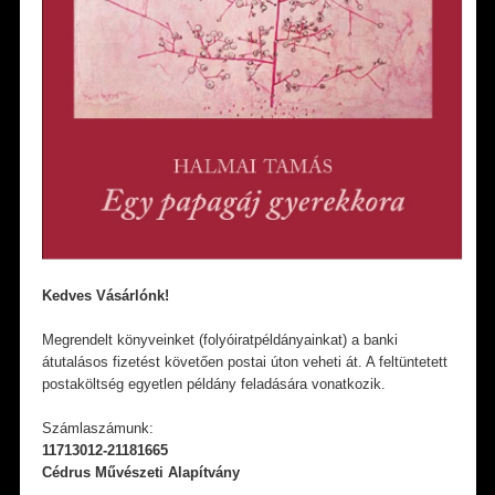
Kedves Vásárlónk!
Megrendelt könyveinket (folyóiratpéldányainkat) a banki
átutalásos fizetést követően postai úton veheti át. A feltüntetett
postaköltség egyetlen példány feladására vonatkozik.
Számlaszámunk:
11713012-21181665
Cédrus Művészeti Alapítvány