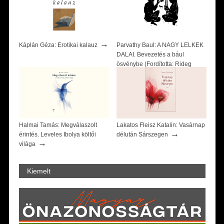
→
Káplán Géza: Erotikai kalauz
Parvathy Baul: A NAGY LELKEK
DALAI. Bevezetés a bául
ösvénybe (Fordította: Rideg
→
Zsófia)
Halmai Tamás: Megválaszolt
Lakatos Fleisz Katalin: Vasárnap
→
érintés. Leveles Ibolya költői
délután Sárszegen
→
világa
Kiemelt