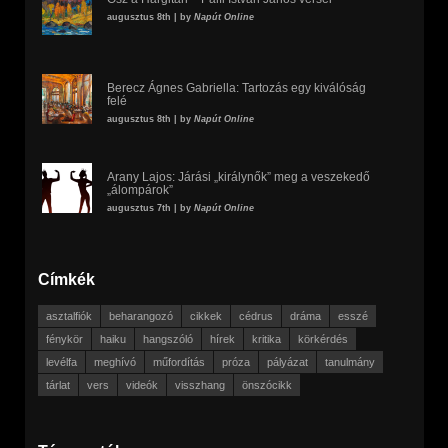
augusztus 8th | by
Napút Online
Berecz Ágnes Gabriella: Tartozás egy kiválóság
felé
augusztus 8th | by
Napút Online
Arany Lajos: Járási „királynők” meg a veszekedő
„álompárok”
augusztus 7th | by
Napút Online
Címkék
asztalfiók
beharangozó
cikkek
cédrus
dráma
esszé
fénykör
haiku
hangszóló
hírek
kritika
körkérdés
levélfa
meghívó
műfordítás
próza
pályázat
tanulmány
tárlat
vers
videók
visszhang
önszócikk