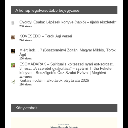
A hónap legolvasottabb bejegyzései
Györgyi Csaba: Lépések könyve (napló) – újabb részletek*
256 views
KÖVESEDŐ – Török Ági versei
224 views
Miért írok… ? (Böszörményi Zoltán, Magyar Miklós, Török
Ági)
156 views
ESŐMADARAK – Spirituális költészeti nyári est-sorozat,
3. rész: „A szeretet gyakorlása” – szvámí Tírtha Fekete
könyve – Beszélgetés Ősz Szabó Évával | Meghívó
137 views
Kortárs irodalmi alkotások pályázata 2026
136 views
Könyvesbolt