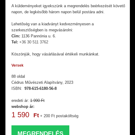
A küldeményeket igyekszünk a megrendelés beérkezését követő
napon, de legkésőbb három napon belül postára adni.
Lehetőség van a kiadványt kedvezményesen a
szerkesztőségben is megvásárolni:
Cím:
1136 Pannónia u. 6.
Tel:
+36 30 511 3762
Köszönjük, hogy vásárlásával értékeli munkánkat.
Versek
88 oldal
Cédrus Művészeti Alapítvány, 2023
ISBN:
978-615-6180-56-8
eredeti ár:
1 990 Ft
webshop ár:
1 590
Ft
+ 200 Ft postaköltség
MEGRENDELÉS