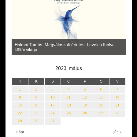
a
Halmai Tamás: Megválaszolt érintés. Leveles Ibolya
Laka
költői világa
2023. május
H
K
S
C
P
S
V
1
2
3
4
5
6
7
8
9
10
11
12
13
14
15
16
17
18
19
20
21
22
23
24
25
26
27
28
29
30
31
« ápr
jún »