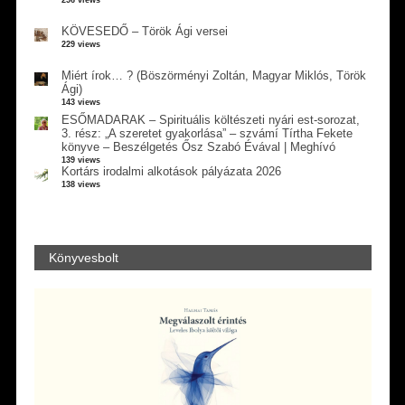
256 views
KÖVESEDŐ – Török Ági versei
229 views
Miért írok… ? (Böszörményi Zoltán, Magyar Miklós, Török
Ági)
143 views
ESŐMADARAK – Spirituális költészeti nyári est-sorozat,
3. rész: „A szeretet gyakorlása” – szvámí Tírtha Fekete
könyve – Beszélgetés Ősz Szabó Évával | Meghívó
139 views
Kortárs irodalmi alkotások pályázata 2026
138 views
Könyvesbolt