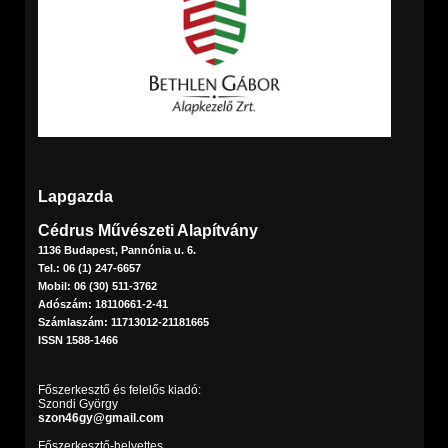
Lapgazda
Cédrus Művészeti Alapítvány
1136 Budapest, Pannónia u. 6.
Tel.: 06 (1) 247-6657
Mobil: 06 (30) 511-3762
Adószám: 18110661-2-41
Számlaszám: 11713012-21181665
ISSN 1588-1466
Főszerkesztő és felelős kiadó:
Szondi György
szon46gy@gmail.com
Főszerkesztő-helyettes