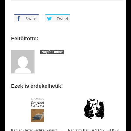
Share
Tweet
Feltöltötte:
Napút Online
Ezek is érdekelhetik!
→
Káplán Géza: Erotikai kalauz
Parvathy Baul: A NAGY LELKEK