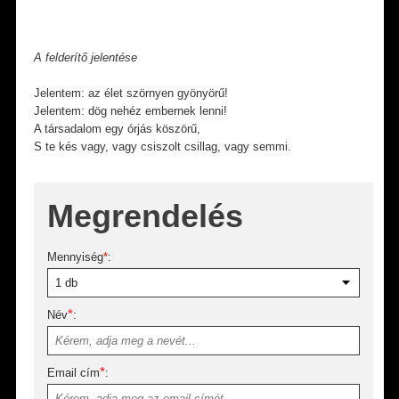
A felderítő jelentése
Jelentem: az élet szörnyen gyönyörű!
Jelentem: dög nehéz embernek lenni!
A társadalom egy órjás köszörű,
S te kés vagy, vagy csiszolt csillag, vagy semmi.
Megrendelés
Mennyiség
*
:
*
Név
:
*
Email cím
: