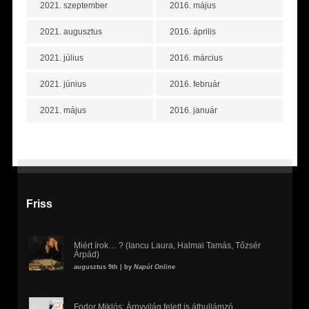
2021. szeptember
2016. május
2021. augusztus
2016. április
2021. július
2016. március
2021. június
2016. február
2021. május
2016. január
Friss
Miért írok… ? (Iancu Laura, Halmai Tamás, Tőzsér
Árpád)
augusztus 9th | by
Napút Online
Fodor Miklós: Árnyvilág felett is áthullámzó,