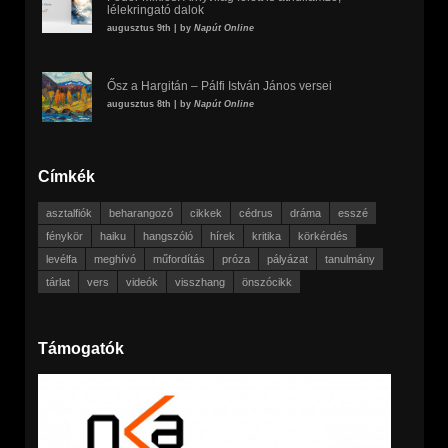
lélekringató dalok
augusztus 9th | by
Napút Online
Ősz a Hargitán – Pálfi István János versei
augusztus 8th | by
Napút Online
Címkék
asztalfiók
beharangozó
cikkek
cédrus
dráma
esszé
fénykör
haiku
hangszóló
hírek
kritika
körkérdés
levélfa
meghívó
műfordítás
próza
pályázat
tanulmány
tárlat
vers
videók
visszhang
önszócikk
Támogatók