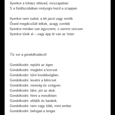
Ilyenkor a fohász eltéved, visszapattan
S a fürdőszobában motyogni kezd a szappan
Ilyenkor nem tudod, a lét javul vagy romlik
Őseid megdicsőült lelkek, avagy zombik
Ilyenkor minden van egyszerre, s semmi sincsen
Ilyenkor tűnik el – vagy épp itt van az Isten
Tíz sor a gondolkodásról
Gondolkodni: repülni az égen.
Gondolkodni: meglelni a kincset.
Gondolkodni: tűrni kisebbségben.
Gondolkodni: levetni a bilincset.
Gondolkodni: vereség és szégyen.
Gondolkodni: látni, jön az átok.
Gondolkodni: hinni a mesékben.
Gondolkodni: elődök és barátok.
Gondolkodni: nem vagy több, mint ember.
Gondolkodni: befogad a tenger.