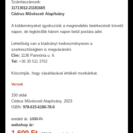
Számlaszámunk:
11713012-21181665
Cédrus Művészeti Alapítvány
A küldeményeket igyekszünk a megrendelés beérkezését követő
napon, de legkésőbb három napon belül postára adni.
Lehetőség van a kiadványt kedvezményesen a
szerkesztőségben is megvásárolni:
Cím:
1136 Pannónia u. 6.
Tel:
+36 30 511 3762
Köszönjük, hogy vásárlásával értékeli munkánkat.
Versek
150 oldal
Cédrus Művészeti Alapítvány, 2023
ISBN:
978-615-6180-78-0
eredeti ár:
1990 Ft
webshop ár:
1 600 Ft