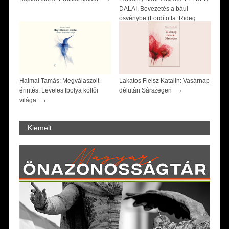
DALAI. Bevezetés a bául
ösvénybe (Fordította: Rideg
→
Zsófia)
Halmai Tamás: Megválaszolt
Lakatos Fleisz Katalin: Vasárnap
→
érintés. Leveles Ibolya költői
délután Sárszegen
→
világa
Kiemelt