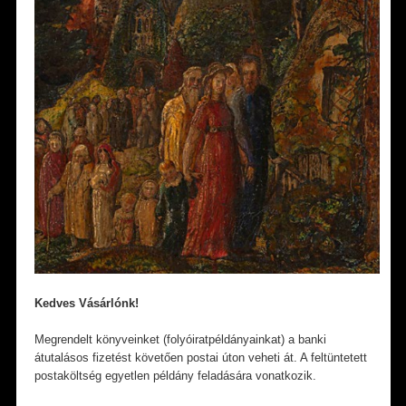
Kedves Vásárlónk!
Megrendelt könyveinket (folyóiratpéldányainkat) a banki
átutalásos fizetést követően postai úton veheti át. A feltüntetett
postaköltség egyetlen példány feladására vonatkozik.