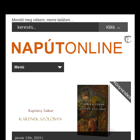
Mondd meg nékem, merre találom…
Könyvesbolt
január 13th, 2024 |