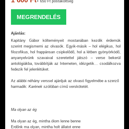
+ 650 Ft postaköltség
MEGRENDELÉS
Ajánlás:
Kapitány Gábor költeményeit mostanában kezdik érdemük
szerint megismerni az olvasók. Egyik-másik – hol elégikus, hol
filozofikus, hol frappánsan csipkelődő, hol a létben gyönyörködő,
anyanyelvünk szavaival szeretettel játszó – verse bekerül
antológiákba, továbbítják az Interneten, idézgetik… csodálkozva
fedezik fel jelenlétüket.
Az alábbi néhány verssel ajánljuk az olvasó figyelmébe a szerző
harmadik:
Karének szólóban
című verskötetét.
Ma olyan az ég
Ma olyan az ég, mintha ólom lenne benne
Erdőnk ma olyan, mintha holt állatot enne