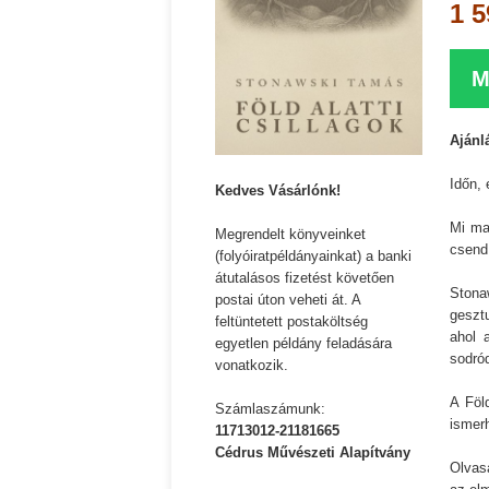
1 5
M
Ajánl
Időn, 
Kedves Vásárlónk!
Mi ma
Megrendelt könyveinket
csend,
(folyóiratpéldányainkat) a banki
átutalásos fizetést követően
Ston
postai úton veheti át. A
geszt
feltüntetett postaköltség
ahol 
egyetlen példány feladására
sodró
vonatkozik.
A Föl
Számlaszámunk:
ismer
11713012-21181665
Cédrus Művészeti Alapítvány
Olvas