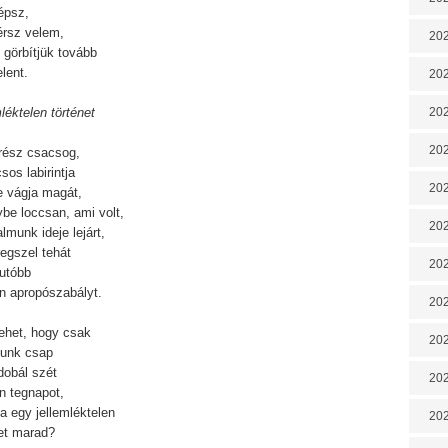
épsz,
érsz velem,
202
 görbítjük tovább
elent.
202
léktelen történet
202
202
ész csacsog,
sos labirintja
202
e vágja magát,
be loccsan, ami volt,
202
lmunk ideje lejárt,
egszel tehát
20
-utóbb
n apropószabályt.
20
ehet, hogy csak
202
tunk csap
dobál szét
202
n tegnapot,
a egy jellemléktelen
202
net marad?