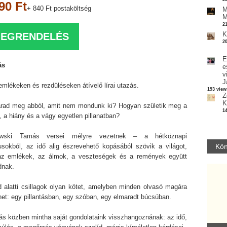
90 Ft
+ 840 Ft postaköltség
M
M
2
K
EGRENDELÉS
2
E
ás
e
v
J
emlékeken és rezdüléseken átívelő lírai utazás.
193 view
Z
K
rad meg abból, amit nem mondunk ki? Hogyan születik meg a
1
 a hiány és a vágy egyetlen pillanatban?
awski Tamás versei mélyre vezetnek – a hétköznapi
usokból, az idő alig észrevehető kopásából szövik a világot,
Kön
az emlékek, az álmok, a veszteségek és a remények együtt
dnak.
d alatti csillagok olyan kötet, amelyben minden olvasó magára
het: egy pillantásban, egy szóban, egy elmaradt búcsúban.
ás közben mintha saját gondolataink visszhangoznának: az idő,
Parvathy Baul: A NAGY LELKEK DALAI.