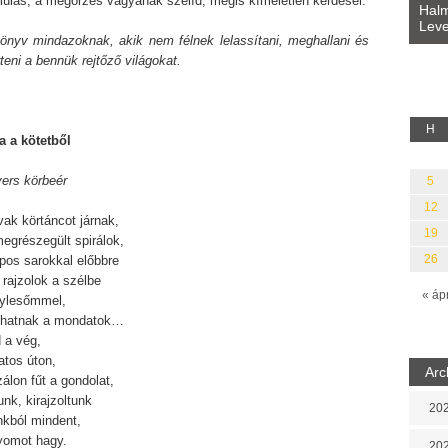
múlás, a megőrzés vágyának szelíd, mégis kíméletlen kérdései.
Bevezetés a bául ösvénybe (Fordította:
Halm
Rideg Zsófia)
Leve
lauz
önyv mindazoknak, akik nem félnek lelassítani, meghallani és
eni a bennük rejtőző világokat.
*
H
a a
kötetből
vers körbeér
5
12
ak körtáncot járnak,
19
egrészegült spirálok,
26
pos sarokkal előbbre
t rajzolok a szélbe
« áp
ylesőmmel,
ghatnak a mondatok…
 a vég,
latos úton,
Arc
álon fűt a gondolat,
tunk, kirajzoltunk
202
kból mindent,
yomot hagy.
202