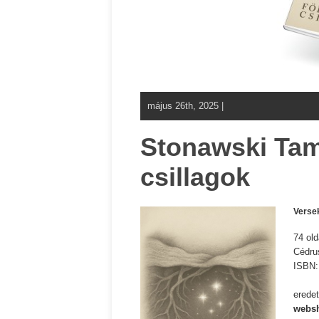
május 26th, 2025 |
Stonawski Tamá
csillagok
Verse
74 old
Cédru
ISBN
eredet
websh