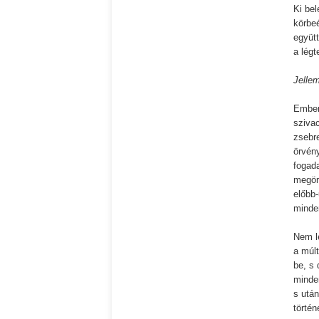
Ki bel
körbe
együtt
a légt
Jellem
Ember
szivac
zsebr
örvény
fogada
megör
előbb
minde
Nem l
a múl
be, s 
minde
s után
törté