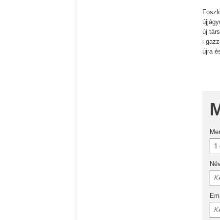
Foszl
újjágy
új tá
i-gaz
újra é
M
Me
Né
Ema