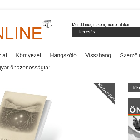
Mondd meg nékem, merre találom…
lat
Környezet
Hangszóló
Visszhang
Szerzői
yar önazonosságtár
Könyvesbolt
Kie