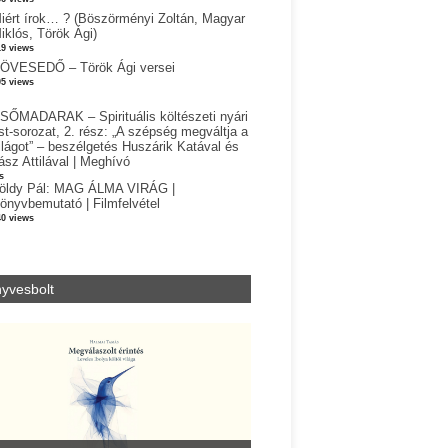
iért írok… ? (Böszörményi Zoltán, Magyar
iklós, Török Ági)
19 views
ÖVESEDŐ – Török Ági versei
05 views
SŐMADARAK – Spirituális költészeti nyári
st-sorozat, 2. rész: „A szépség megváltja a
ilágot” – beszélgetés Huszárik Katával és
ász Attilával | Meghívó
s
öldy Pál: MAG ÁLMA VIRÁG |
önyvbemutató | Filmfelvétel
40 views
yvesbolt