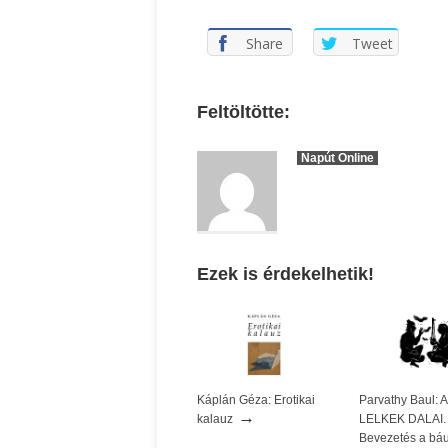
Share
Tweet
Feltöltötte:
Napút Online
Ezek is érdekelhetik!
Káplán Géza: Erotikai
Parvathy Baul:
→
kalauz
LELKEK DALAI.
Bevezetés a báu