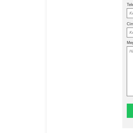
Tel
Cí
Meg