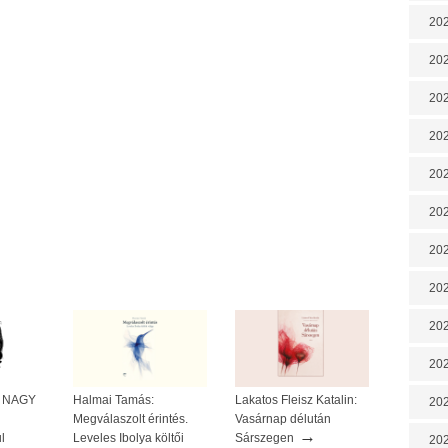
202
202
202
202
202
202
202
20
20
202
 A NAGY
Halmai Tamás:
Lakatos Fleisz Katalin:
202
Megválaszolt érintés.
Vasárnap délután
→
l
Leveles Ibolya költői
Sárszegen
202