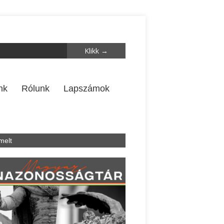
nk
Rólunk
Lapszámok
melt