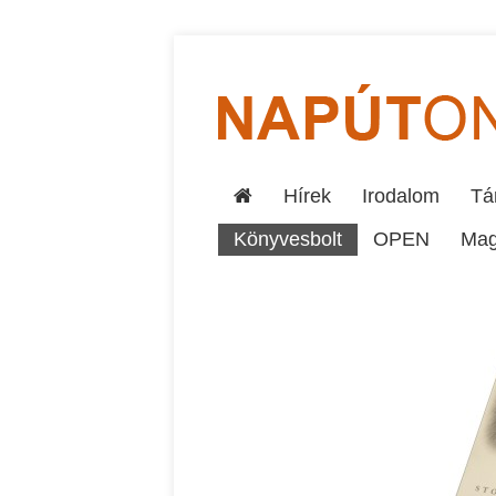
Hírek
Irodalom
Tár
Könyvesbolt
OPEN
Mag