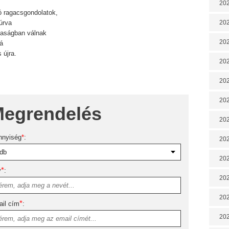
202
ó ragacsgondolatok,
úrva
202
rsaságban válnak
202
zá
s újra.
202
202
202
egrendelés
202
nnyiség
*
:
20
20
*
v
:
202
202
*
il cím
:
202