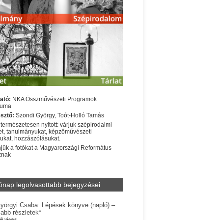
ató:
NKA Összművészeti Programok
iuma
sztő:
Szondi György, Toót-Holló Tamás
 természetesen nyitott: várjuk szépirodalmi
t, tanulmányukat, képzőművészeti
sukat, hozzászólásukat.
jük a fotókat a Magyarországi Református
znak
ónap legolvasottabb bejegyzései
yörgyi Csaba: Lépések könyve (napló) –
jabb részletek*
56 views