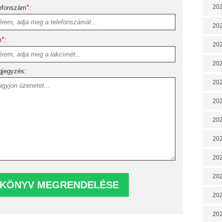
*
202
efonszám
:
202
*
m
:
202
202
jegyzés:
202
202
202
20
20
202
202
202