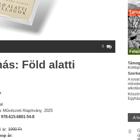
0
s: Föld alatti
Támog
Kollég
Szerke
A rovat
művüke
alkotá
k
Köszön
Egyhá
al
s Művészeti Alapítvány, 2025
:
978-615-6801-54-8
A h
i ár:
1990 Ft
G
ú
op ár:
2