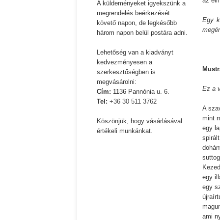
az el
A küldeményeket igyekszünk a
megrendelés beérkezését
Ispány Marietta: Szavak a fényből
Káplán Géza: Erotikai ka
Egy k
követő napon, de legkésőbb
megért
három napon belül postára adni.
Lehetőség van a kiadványt
kedvezményesen a
Mustr
szerkesztőségben is
megvásárolni:
Ez a 
Cím:
1136 Pannónia u. 6.
Tel:
+36 30 511 3762
A szav
mint m
Köszönjük, hogy vásárlásával
egy la
értékeli munkánkat.
spirál
dohán
sutto
Kezed
egy il
egy sz
újraír
magun
ami n