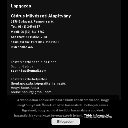
Lapgazda
Cédrus Művészeti Alapítvány
1136 Budapest, Pannónia u. 6.
Tel.: 06 (1) 247-6657
Mobil: 06 (30) 511-3762
Adószám: 18110661-2-41
Számlaszám: 11713012-21181665
ISSN 1588-1466
Főszerkesztő és felelős kiadó:
Szondi György
szon46gy@gmail.com
Főszerkesztő-helyettes
(honlapgazda, képgrafikai tervező):
Hegyi-Botos Attila
online.naput@gmail.com
A weboldalon cookie-kat használunk annak érdekében, hogy
megkönnyítsük Önnek az oldal használatát. Felhívjuk szíves
Minden jog fenntartva. © 2016 Napút Online
figyelmét, hogy az oldal további használata a cookie-k
használatára vonatkozó beleegyezését jelenti.
Több információ...
Kezdőlap
Print
Szerzőink
Rólunk
Elfogadom