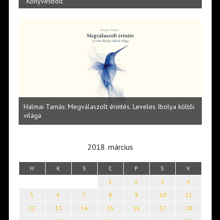
Könyvesbolt
l
Halmai Tamás: Megválaszolt érintés. Leveles Ibolya költői
Laka
világa
2018. március
H
K
S
C
P
S
V
1
2
3
4
5
6
7
8
9
10
11
12
13
14
15
16
17
18