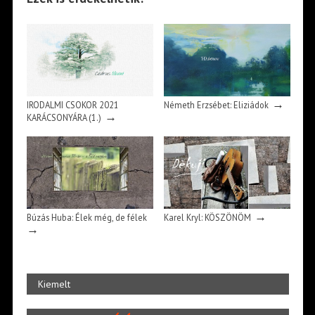
→
IRODALMI CSOKOR 2021
Németh Erzsébet: Eliziádok
→
KARÁCSONYÁRA (1.)
→
Búzás Huba: Élek még, de félek
Karel Kryl: KÖSZÖNÖM
→
Kiemelt