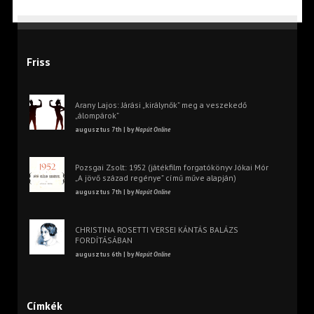
Friss
Arany Lajos: Járási „királynők” meg a veszekedő
„álompárok”
augusztus 7th | by
Napút Online
Pozsgai Zsolt: 1952 (játékfilm forgatókönyv Jókai Mór
„A jövő század regénye” című műve alapján)
augusztus 7th | by
Napút Online
CHRISTINA ROSETTI VERSEI KÁNTÁS BALÁZS
FORDÍTÁSÁBAN
augusztus 6th | by
Napút Online
Címkék