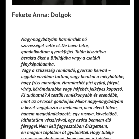
Fekete Anna: Dolgok
Nagy-nagybátyám harminchét nő
szüzességét vette el. De hova tette,
gondolkodtam gyerekfejjel. Talán kiszárítva
berakta őket a Bibliájába vagy a családi
fényképalbumba.
Vagy a szüzesség romlandó, gyorsan hervad –
legjobb vázában tartani, vagy berakni a mélyhűtőbe,
hogy friss maradjon. Harminchét pici gyűrű, fátyol,
virág, körömdarabka vagy hófehér, jelképes koporsó.
Ki tudhatná? A testük romlékonyabb és esendőbb,
mint az orvosok gondolják. Mikor nagy-nagybátyám
a kezét végighúzta a mellemen, nem elvett tőlem,
hanem megajándékozott: egy rusnya, követelőző,
láthatatlan vérszívóval, egy azóta bennem élő
féreggel. Nem kell fagyasztóban őrizgetnem,
én magam táplálom őt gyűlölettel. Hogy túlélje
a nagy-nagybátyámat, hogy engem is túléljen,