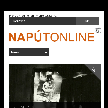
Mondd meg nékem, merre találom…
Vers
március 14th, 2018 |