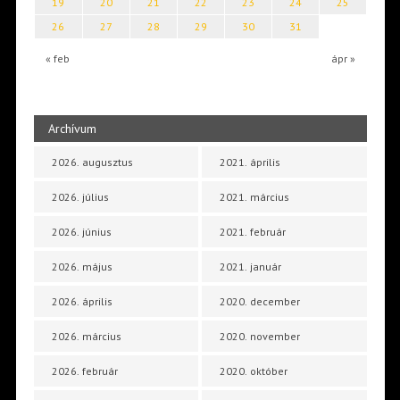
19
20
21
22
23
24
25
26
27
28
29
30
31
« feb
ápr »
Archívum
2026. augusztus
2021. április
2026. július
2021. március
2026. június
2021. február
2026. május
2021. január
2026. április
2020. december
2026. március
2020. november
2026. február
2020. október