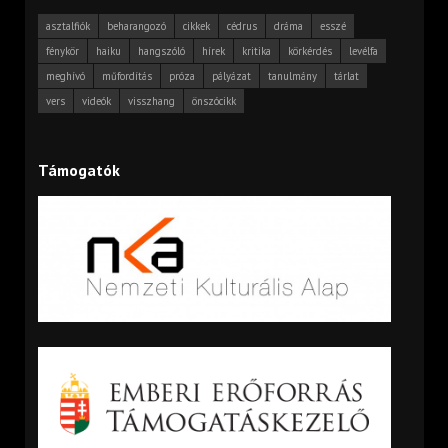
asztalfiók
beharangozó
cikkek
cédrus
dráma
esszé
fénykör
haiku
hangszóló
hírek
kritika
körkérdés
levélfa
meghívó
műfordítás
próza
pályázat
tanulmány
tárlat
vers
videók
visszhang
önszócikk
Támogatók