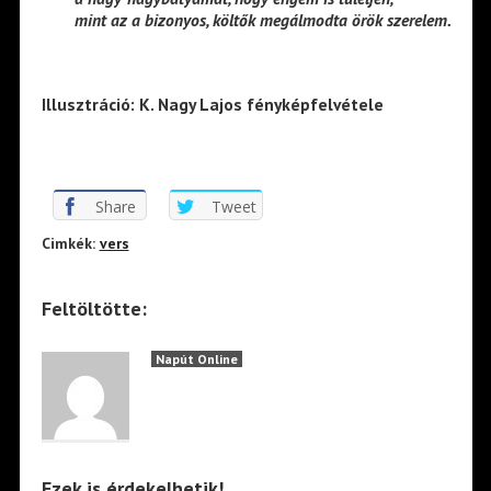
mint az a bizonyos, költők megálmodta örök szerelem.
Illusztráció: K. Nagy Lajos fényképfelvétele
Share
Tweet
Cimkék:
vers
Feltöltötte:
Napút Online
Ezek is érdekelhetik!