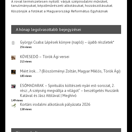
A rovat természetesen nyitott: várjuk szépirodalmi művüket,
tanulmányukat, képzőművészeti alkotásukat, hozzászólásukat.
Köszönjük a fotókat a Magyarországi Református Egyháznak
A hónap legolvasottabb bejegyzései
Györgyi Csaba: Lépések könyve (napló) – újabb részletek*
256 views
KÖVESEDŐ – Török Ági versei
213 views
Miért írok… ? (Böszörményi Zoltán, Magyar Miklós, Török Ági)
183 views
ESŐMADARAK – Spirituális költészeti nyári est-sorozat, 2.
rész: „A szépség megváltja a világot” – beszélgetés Huszárik
Katával és Jász Attilával | Meghívó
149 views
Kortárs irodalmi alkotások pályázata 2026
138 views