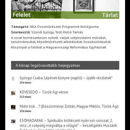
Támogató:
NKA Összművészeti Programok Kollégiuma
Szerkesztő:
Szondi György, Toót-Holló Tamás
A rovat természetesen nyitott: várjuk szépirodalmi művüket,
tanulmányukat, képzőművészeti alkotásukat, hozzászólásukat.
Köszönjük a fotókat a Magyarországi Református Egyháznak
A hónap legolvasottabb bejegyzései
Györgyi Csaba: Lépések könyve (napló) – újabb részletek*
256 views
KÖVESEDŐ – Török Ági versei
213 views
Miért írok… ? (Böszörményi Zoltán, Magyar Miklós, Török Ági)
156 views
ESŐMADARAK – Spirituális költészeti nyári est-sorozat, 2.
rész: „A szépség megváltja a világot” – beszélgetés Huszárik