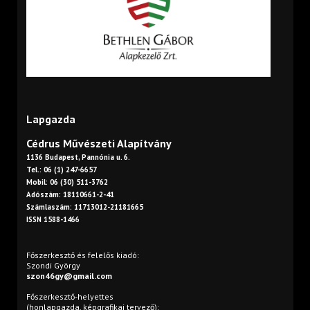
Lapgazda
Cédrus Művészeti Alapítvány
1136 Budapest, Pannónia u. 6.
Tel.: 06 (1) 247-6657
Mobil: 06 (30) 511-3762
Adószám: 18110661-2-41
Számlaszám: 11713012-21181665
ISSN 1588-1466
Főszerkesztő és felelős kiadó:
Szondi György
szon46gy@gmail.com
Főszerkesztő-helyettes
(honlapgazda, képgrafikai tervező):