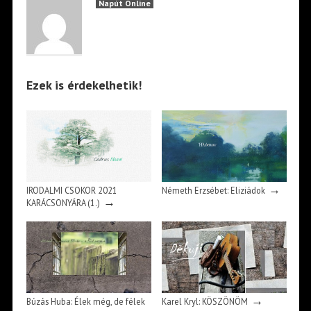
Napút Online
Ezek is érdekelhetik!
→
IRODALMI CSOKOR 2021
Németh Erzsébet: Eliziádok
→
KARÁCSONYÁRA (1.)
→
Búzás Huba: Élek még, de félek
Karel Kryl: KÖSZÖNÖM