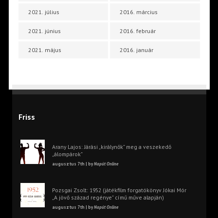
2021. július
2016. március
2021. június
2016. február
2021. május
2016. január
Friss
Arany Lajos: Járási „királynők” meg a veszekedő
„álompárok”
augusztus 7th | by
Napút Online
Pozsgai Zsolt: 1952 (játékfilm forgatókönyv Jókai Mór
„A jövő század regénye” című műve alapján)
augusztus 7th | by
Napút Online