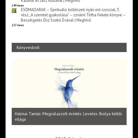
Katával és Jász Attilával | Meghívó
149 views
ESŐMADARAK – Spirituális költészeti nyári est-sorozat, 3.
rész: „A szeretet gyakorlása” – szvámí Tírtha Fekete könyve –
Beszélgetés Ősz Szabó Évával | Meghívó
137 views
Könyvesbolt
l
Halmai Tamás: Megválaszolt érintés. Leveles Ibolya költői
Laka
világa