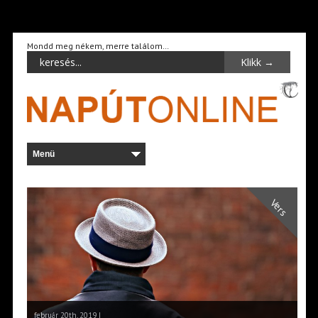
Mondd meg nékem, merre találom…
Vers
február 20th, 2019 |