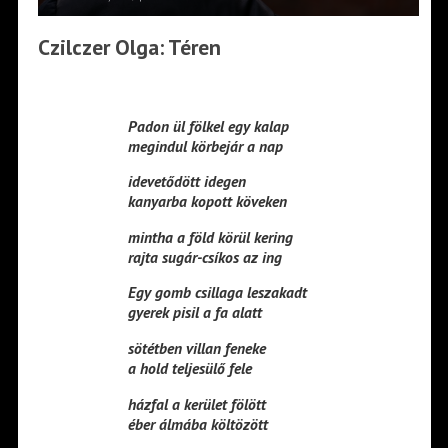
Czilczer Olga: Téren
Padon ül fölkel egy kalap
megindul körbejár a nap
idevetődött idegen
kanyarba kopott köveken
mintha a föld körül kering
rajta sugár-csíkos az ing
Egy gomb csillaga leszakadt
gyerek pisil a fa alatt
sötétben villan feneke
a hold teljesülő fele
házfal a kerület fölött
éber álmába költözött