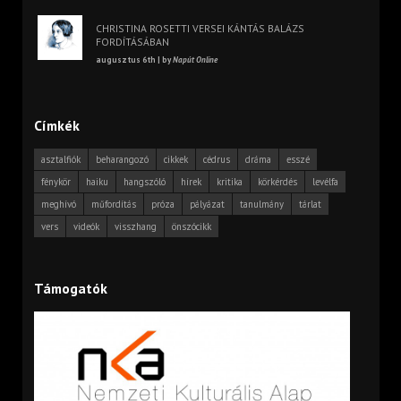
CHRISTINA ROSETTI VERSEI KÁNTÁS BALÁZS
FORDÍTÁSÁBAN
augusztus 6th | by
Napút Online
Címkék
asztalfiók
beharangozó
cikkek
cédrus
dráma
esszé
fénykör
haiku
hangszóló
hírek
kritika
körkérdés
levélfa
meghívó
műfordítás
próza
pályázat
tanulmány
tárlat
vers
videók
visszhang
önszócikk
Támogatók