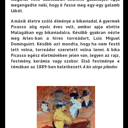
megengedte neki, hogy ő fesse meg egy-egy galamb
lábát.
A másik életre szóló élménye a bikaviadal. A gyermek
Picasso alig nyolc éves volt, amikor apja elvitte
Malagában egy bikaviadalra. Később gyakran nézte
meg Arles-ban a híres torreádort, Luis Miguel
Dominguint. Később azt mondta, hogy ha nem festő
lett volna, torreádor szeretett volna lenni. A bika
Picasso egész életművében jelen van, legyen az rajz,
festmény, kerámia vagy szobor. Első festménye e
témában az 1889-ben keletkezett
A kis sárga pikador.