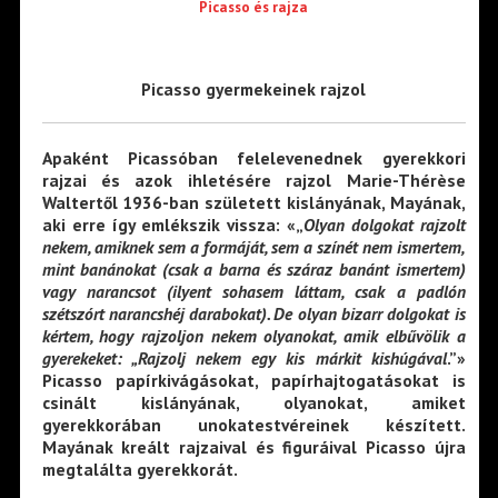
Picasso és rajza
Picasso gyermekeinek rajzol
Apaként Picassóban felelevenednek gyerekkori
rajzai és azok ihletésére rajzol Marie-Thérèse
Waltertől 1936-ban született kislányának, Mayának,
aki erre így emlékszik vissza: «„
Olyan dolgokat rajzolt
nekem, amiknek sem a formáját, sem a színét nem ismertem,
mint banánokat (csak a barna és száraz banánt ismertem)
vagy narancsot (ilyent sohasem láttam, csak a padlón
szétszórt narancshéj darabokat). De olyan bizarr dolgokat is
kértem, hogy rajzoljon nekem olyanokat, amik elbűvölik a
gyerekeket: „Rajzolj nekem egy kis márkit kishúgával
.”»
Picasso papírkivágásokat, papírhajtogatásokat is
csinált kislányának, olyanokat, amiket
gyerekkorában unokatestvéreinek készített.
Mayának kreált rajzaival és figuráival Picasso újra
megtalálta gyerekkorát.