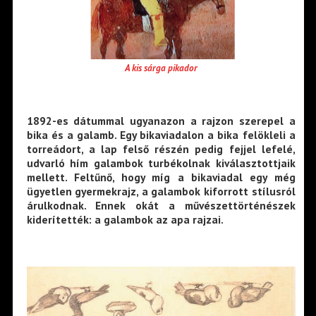
A kis sárga pikador
1892-es dátummal ugyanazon a rajzon szerepel a
bika és a galamb. Egy bikaviadalon a bika felökleli a
torreádort, a lap felső részén pedig fejjel lefelé,
udvarló hím galambok turbékolnak kiválasztottjaik
mellett. Feltűnő, hogy míg a bikaviadal egy még
ügyetlen gyermekrajz, a galambok kiforrott stílusról
árulkodnak. Ennek okát a művészettörténészek
kiderítették: a galambok az apa rajzai.