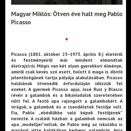
Magyar Miklós: Ötven éve halt meg Pablo
Picasso
•
Picasso (1881. október 25−1973. április 8.) életéről
és festményeiről már mindent elmondtak
életrajzírói. Mégis van két olyan gyerekkori élménye,
amiről csak kevés szó esett, holott ő maga is döntő
jelentőségűnek tartja pályája alakulásában. Picasso
halálának ötvenedik évfordulóján idézzük fel
ezeket. A gyermek Picasso apja, José Ruiz y Blasco
révén a galambok és a bikaviadalok szeretetében
nőtt fel. A festő apa rajongott a galambokért. A
virágok, a galambok és a csendéletek festője volt.
Fia, Pablo „ebédlőkbe való képek festőjének”
nevezte. A családi házban a galambok nemcsak az
apa „modelljei”voltak, de Pablo még az iskolába is
magával vitte kalitkában kedvenc galambját. Apja