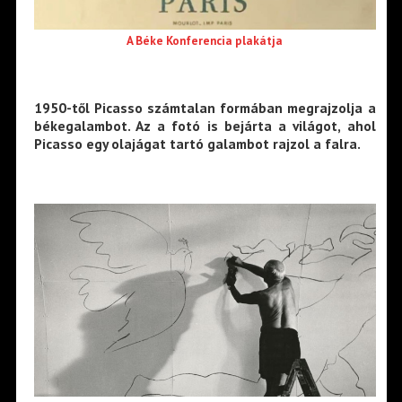
A Béke Konferencia plakátja
1950-től Picasso számtalan formában megrajzolja a
békegalambot. Az a fotó is bejárta a világot, ahol
Picasso egy olajágat tartó galambot rajzol a falra.