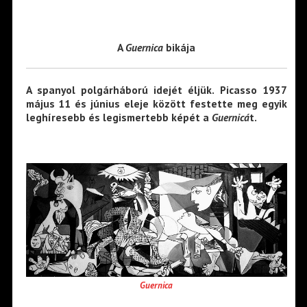
A
Guernica
bikája
A spanyol polgárháború idejét éljük. Picasso 1937
május 11 és június eleje között festette meg egyik
leghíresebb és legismertebb képét a
Guernicá
t.
Guernica