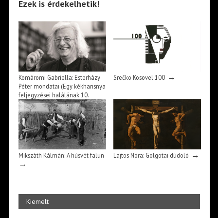
Ezek is érdekelhetik!
→
Komáromi Gabriella: Esterházy
Srečko Kosovel 100
Péter mondatai (Egy kékharisnya
feljegyzései halálának 10.
→
évfordulóján)*
→
Mikszáth Kálmán: A húsvét falun
Lajtos Nóra: Golgotai dúdoló
→
Kiemelt