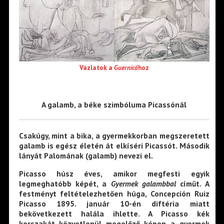
Vázlatok a
Guernicá
hoz
A galamb, a béke szimbóluma Picassónál
Csakúgy, mint a bika, a gyermekkorban megszeretett
galamb is egész életén át elkíséri Picassót. Második
lányát Palomának (galamb) nevezi el.
Picasso húsz éves, amikor megfesti egyik
legmeghatóbb képét, a
Gyermek galambbal
címűt. A
festményt feltételezhetően húga, Concepción Ruiz
Picasso 1895. január 10-én diftéria miatt
bekövetkezett halála ihlette. A Picasso kék
korszakát közvetlenül megelőző képen a gyermek