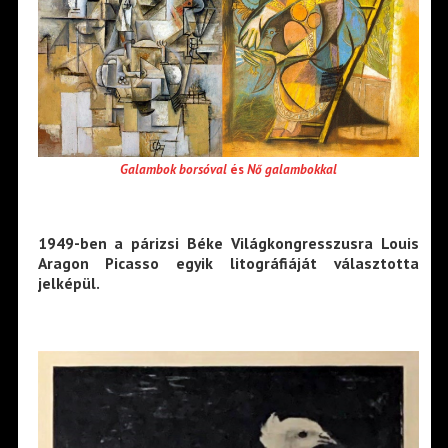
Galambok borsóval
és
Nő galambokkal
1949-ben a párizsi Béke Világkongresszusra Louis
Aragon Picasso egyik litográfiáját választotta
jelképül.