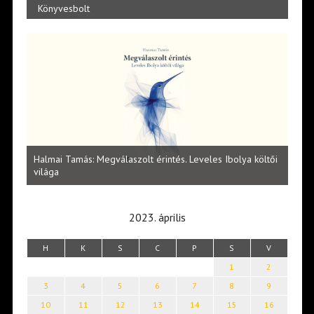
Könyvesbolt
Vité
ltői
irod
Lakatos Fleisz Katalin: Vasárnap délután Sárszegen
erej
2023. április
H
K
S
C
P
S
V
1
2
3
4
5
6
7
8
9
10
11
12
13
14
15
16