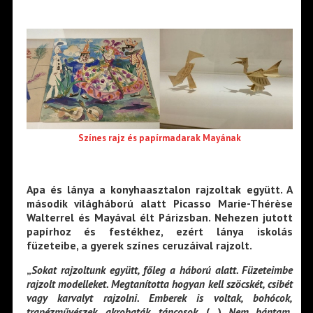
Színes rajz és papírmadarak Mayának
Apa és lánya a konyhaasztalon rajzoltak együtt. A
második világháború alatt Picasso Marie-Thérèse
Walterrel és Mayával élt Párizsban. Nehezen jutott
papírhoz és festékhez, ezért lánya iskolás
füzeteibe, a gyerek színes ceruzáival rajzolt.
„
Sokat rajzoltunk együtt, főleg a háború alatt. Füzeteimbe
rajzolt modelleket. Megtanította hogyan kell szöcskét, csibét
vagy karvalyt rajzolni. Emberek is voltak, bohócok,
trapézművészek, akrobaták, táncosok.
(
…
)
Nem bántam,