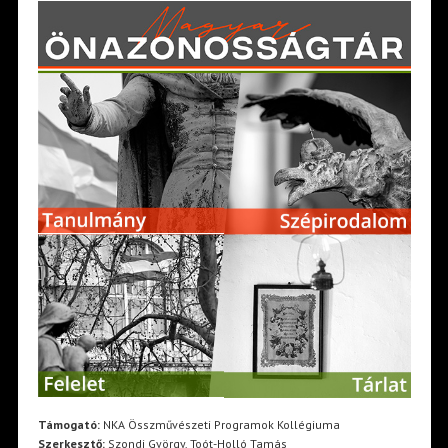
Támogató:
NKA Összművészeti Programok Kollégiuma
Szerkesztő:
Szondi György, Toót-Holló Tamás