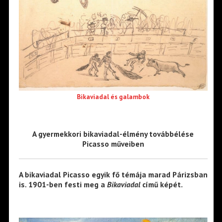
Bikaviadal és galambok
A gyermekkori bikaviadal-élmény továbbélése
Picasso műveiben
A bikaviadal Picasso egyik fő témája marad Párizsban
is. 1901-ben festi meg a
Bikaviadal
című képét.