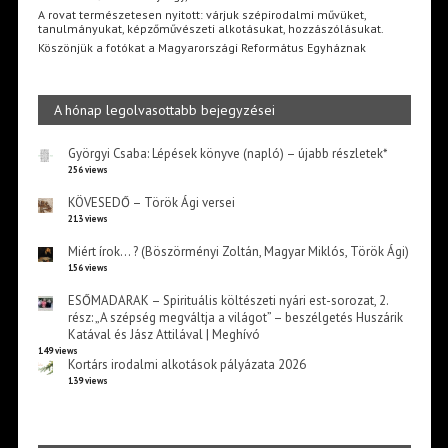
A rovat természetesen nyitott: várjuk szépirodalmi művüket,
tanulmányukat, képzőművészeti alkotásukat, hozzászólásukat.
Köszönjük a fotókat a Magyarországi Református Egyháznak
A hónap legolvasottabb bejegyzései
Györgyi Csaba: Lépések könyve (napló) – újabb részletek*
256 views
KÖVESEDŐ – Török Ági versei
213 views
Miért írok… ? (Böszörményi Zoltán, Magyar Miklós, Török Ági)
156 views
ESŐMADARAK – Spirituális költészeti nyári est-sorozat, 2.
rész: „A szépség megváltja a világot” – beszélgetés Huszárik
Katával és Jász Attilával | Meghívó
149 views
Kortárs irodalmi alkotások pályázata 2026
139 views