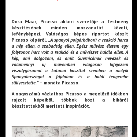
Dora Maar, Picasso akkori szeretője a festmény
készítésének minden mozzanatát követi,
lefényképezi. Valóságos képes riportot készít
Picasso képéről. „
A spanyol polgárháború a reakció harca
a nép ellen, a szabadság ellen. Egész művész életem egy
folytonos harc volt a reakció és a művészet halála ellen. A
kép, ami dolgozom, és amit Guernicának nevezek és
valamennyi új művemben világosan kifejezem
viszolygásomat a katonai kaszttal szemben a melyik
Spanyolországot a fájdalom és a halál tengerébe
süllyesztette.
” – mondta Picasso.
A nagyszámú vázlathoz Picasso a megelőző időkben
rajzolt képeiből, többek közt a bikáról
készítettekből merített inspirációt.