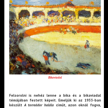
Bikaviadal
Felsorolni is nehéz lenne a bika és a bikaviadal
témájában festett képeit. Emeljük ki az 1933-ban
készült
A torreádor halála
címűt, azon oknál fogva,