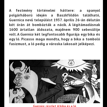
A festmény
történelmi háttere: a spanyol
polgárháború idején a Baszkföldön található,
Guernica nevű települést
1937. április 26-án délután
két órán át bombázták a nácik. A légitámadásnak
1600 ártatlan áldozata, majdnem 900 sebesültje
volt. A
Guernica
két legfontosabb figurája egy bika és
egy ló. Picasso maga mondta, hogy a bika a tomboló
fasizmust, a ló pedig a városka lakosait jelképezi.
Guernica
, részlet. A bika és a ló