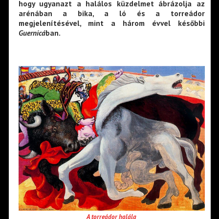
hogy ugyanazt a halálos küzdelmet ábrázolja az
arénában a bika, a ló és a torreádor
megjelenítésével, mint a három évvel későbbi
Guernicá
ban.
A torreádor halála