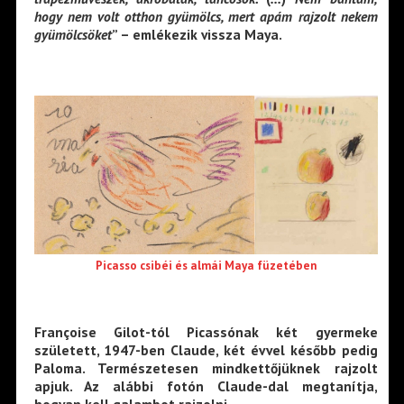
hogy nem volt otthon gyümölcs, mert apám rajzolt nekem
gyümölcsöket
” – emlékezik vissza Maya.
Picasso csibéi és almái Maya füzetében
Françoise Gilot-tól Picassónak két gyermeke
született, 1947-ben Claude, két évvel később pedig
Paloma. Természetesen mindkettőjüknek rajzolt
apjuk. Az alábbi fotón Claude-dal megtanítja,
hogyan kell galambot rajzolni.