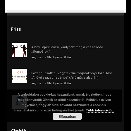
Friss
Arany Lajos: Járási „királynők” meg a veszekedő
„álompárok”
augusztus 7th | by
Napút Online
Pozsgai Zsolt: 1952 (játékfilm forgatókönyv Jókai Mór
„A jövő század regénye” című műve alapján)
augusztus 7th | by
Napút Online
A weboldalon cookie-kat használunk annak érdekében, hogy
CHRISTINA ROSETTI VERSEI KÁNTÁS BALÁZS
megkönnyítsük Önnek az oldal használatát. Felhívjuk szíves
FORDÍTÁSÁBAN
figyelmét, hogy az oldal további használata a cookie-k
augusztus 6th | by
Napút Online
használatára vonatkozó beleegyezését jelenti.
Több információ...
Elfogadom
Címkék