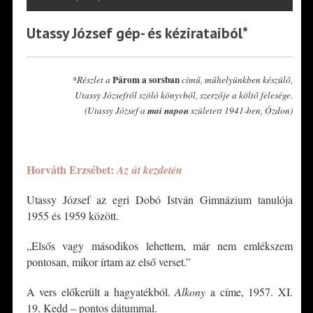
Utassy József gép- és kézirataiból*
Párom a sorsban
*Részlet a
című, műhelyünkben készülő,
Utassy Józsefről szóló könyvből, szerzője a költő felesége.
(Utassy József a
mai napon
született 1941-ben, Ózdon)
*
Horváth Erzsébet:
Az út kezdetén
Utassy József az egri Dobó István Gimnázium tanulója
1955 és 1959 között.
„Elsős vagy másodikos lehettem, már nem emlékszem
pontosan, mikor írtam az első verset.”
A vers előkerült a hagyatékból.
Alkony
a címe, 1957. XI.
19. Kedd – pontos dátummal.