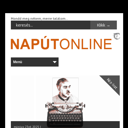
Mondd meg nékem, merre találom…
Kéz-Irat
március 23rd, 2025 |