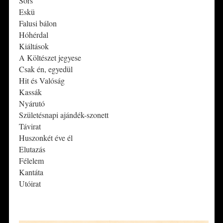
Sors
Eskü
Falusi bálon
Hóhérdal
Kiáltások
A Költészet jegyese
Csak én, egyedül
Hit és Valóság
Kassák
Nyárutó
Születésnapi ajándék-szonett
Távirat
Huszonkét éve él
Elutazás
Félelem
Kantáta
Utóirat