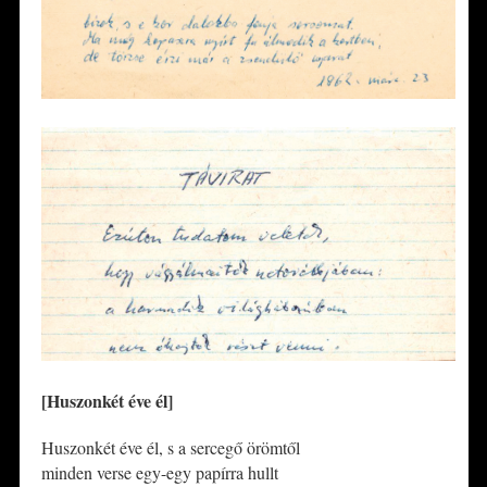
[Huszonkét éve él]
Huszonkét éve él, s a sercegő örömtől
minden verse egy-egy papírra hullt