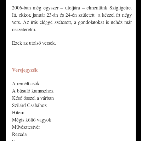
2006-ban még egyszer – utoljára – elmentünk Szigligetre.
Itt, ekkor, január 23-án és 24-én született a kézzel írt négy
vers. Az írás eléggé szétesett, a gondolatokat is nehéz már
összeterelni.
Ezek az utolsó versek.
*
Versjegyzék
A remélt csók
A búsuló kamaszhoz
Késő ősszel a várban
Szilárd Csabához
Hitem
Mégis költő vagyok
Művésztestvér
Rezeda