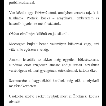
próbálkozásaival.
Van köztük egy
Vázlatok
című, amelyben ceruzás rajzok is
találhatók. Portrék, kocka – árnyékával, emberszem és
hasonló figyelemre méltó vázlatok.
Öklöm
című rajza különösen jól sikerült.
Mocorgott, bujkált benne valamilyen kifejezési vágy, ami
vitte-vitte egészen a versig.
Amikor felvették az akkor még egyetlen bölcsészkarra,
elindulás előtt szigorúan átnézte addigi írásait. Százhúsz
versét égette el, mert gyengének, értéktelennek tartotta őket.
Szerencsére a hagyatékból kerültek még elő, amelyekről
megfeledkezhetett.
Csokorba szedve ezeket nyújtjuk most át Önöknek, kedves
olvasók.