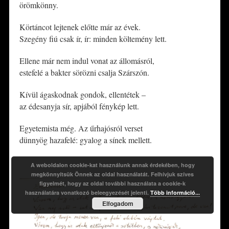
örömkönny.
Körtáncot lejtenek előtte már az évek.
Szegény fiú csak ír, ír: minden költemény lett.
Ellene már nem indul vonat az állomásról,
estefelé a bakter sörözni csalja Szárszón.
Kívül ágaskodnak gondok, ellentétek –
az édesanyja sír, apjából fénykép lett.
Egyetemista még. Az űrhajósról verset
dünnyög hazafelé: gyalog a sínek mellett.
*
A weboldalon cookie-kat használunk annak érdekében, hogy
megkönnyítsük Önnek az oldal használatát. Felhívjuk szíves
figyelmét, hogy az oldal további használata a cookie-k
használatára vonatkozó beleegyezését jelenti.
Több információ...
Elfogadom