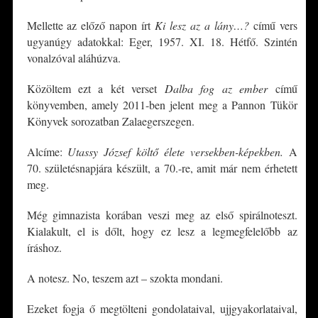
Mellette az előző napon írt
Ki lesz az a lány…?
című vers
ugyanúgy adatokkal: Eger, 1957. XI. 18. Hétfő. Szintén
vonalzóval aláhúzva.
Közöltem ezt a két verset
Dalba fog az ember
című
könyvemben, amely 2011-ben jelent meg a Pannon Tükör
Könyvek sorozatban Zalaegerszegen.
Alcíme:
Utassy József költő élete versekben-képekben.
A
70. születésnapjára készült, a 70.-re, amit már nem érhetett
meg.
Még gimnazista korában veszi meg az első spirálnoteszt.
Kialakult, el is dőlt, hogy ez lesz a legmegfelelőbb az
íráshoz.
A notesz. No, teszem azt – szokta mondani.
Ezeket fogja ő megtölteni gondolataival, ujjgyakorlataival,