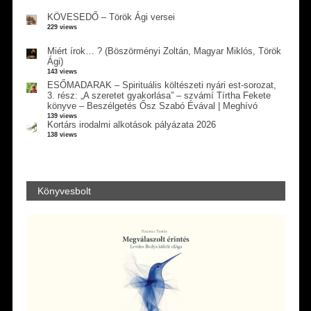
KÖVESEDŐ – Török Ági versei
229 views
Miért írok… ? (Böszörményi Zoltán, Magyar Miklós, Török
Ági)
143 views
ESŐMADARAK – Spirituális költészeti nyári est-sorozat,
3. rész: „A szeretet gyakorlása” – szvámí Tírtha Fekete
könyve – Beszélgetés Ősz Szabó Évával | Meghívó
139 views
Kortárs irodalmi alkotások pályázata 2026
138 views
Könyvesbolt