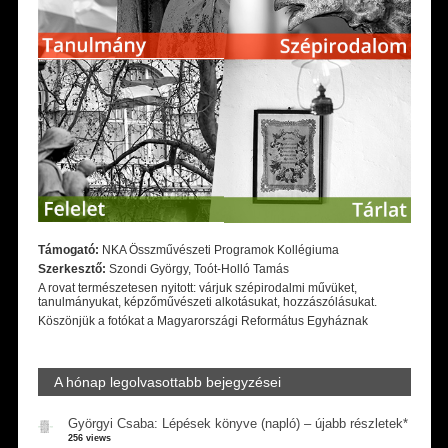
Támogató:
NKA Összművészeti Programok Kollégiuma
Szerkesztő:
Szondi György, Toót-Holló Tamás
A rovat természetesen nyitott: várjuk szépirodalmi művüket,
tanulmányukat, képzőművészeti alkotásukat, hozzászólásukat.
Köszönjük a fotókat a Magyarországi Református Egyháznak
A hónap legolvasottabb bejegyzései
Györgyi Csaba: Lépések könyve (napló) – újabb részletek*
256 views