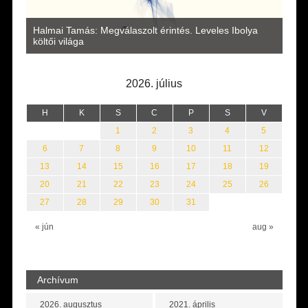
a
Halmai Tamás: Megválaszolt érintés. Leveles Ibolya
Laka
költői világa
2026. július
H
K
S
C
P
S
V
1
2
3
4
5
6
7
8
9
10
11
12
13
14
15
16
17
18
19
20
21
22
23
24
25
26
27
28
29
30
31
« jún
aug »
Archívum
2026. augusztus
2021. április