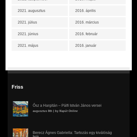
2021. augusztus
2016. április
2021. július
2016. március
2021. június
2016. február
2021. május
2016. január
Friss
Ősz a Hargitán – Pálfi István János versei
augusztus 8th | by
Napút Online
Berecz Ágnes Gabriella: Tartozás egy kiválóság
felé