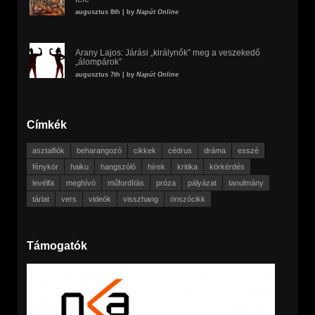
augusztus 8th | by
Napút Online
Arany Lajos: Járási „királynők” meg a veszekedő
„álompárok”
augusztus 7th | by
Napút Online
Címkék
asztalfiók
beharangozó
cikkek
cédrus
dráma
esszé
fénykör
haiku
hangszóló
hírek
kritika
körkérdés
levélfa
meghívó
műfordítás
próza
pályázat
tanulmány
tárlat
vers
videók
visszhang
önszócikk
Támogatók