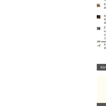
K
2
M
M
1
E
e
v
J
149 view
K
1
Kön
Parvathy Baul: A NAGY LELKEK DALAI.