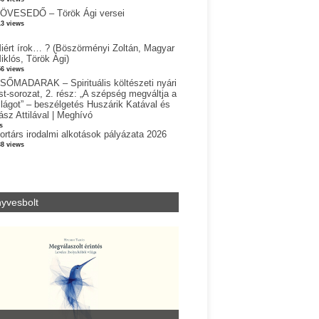
ÖVESEDŐ – Török Ági versei
13 views
iért írok… ? (Böszörményi Zoltán, Magyar
iklós, Török Ági)
56 views
SŐMADARAK – Spirituális költészeti nyári
st-sorozat, 2. rész: „A szépség megváltja a
ilágot” – beszélgetés Huszárik Katával és
ász Attilával | Meghívó
s
ortárs irodalmi alkotások pályázata 2026
38 views
yvesbolt