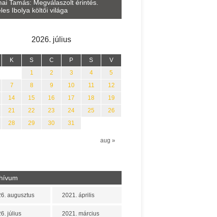
Lakatos Fleisz Katalin: Vasár
ai Tamás: Megválaszolt érintés.
Sárszegen
les Ibolya költői világa
2026. július
K
S
C
P
S
V
1
2
3
4
5
7
8
9
10
11
12
14
15
16
17
18
19
21
22
23
24
25
26
28
29
30
31
n
aug »
hívum
6. augusztus
2021. április
6. július
2021. március