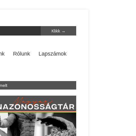
nk
Rólunk
Lapszámok
melt