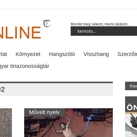
Mondd meg nékem, merre találom…
lat
Környezet
Hangszóló
Visszhang
Szerzői
yar önazonosságtár
Kie
02
Művelt nyelv