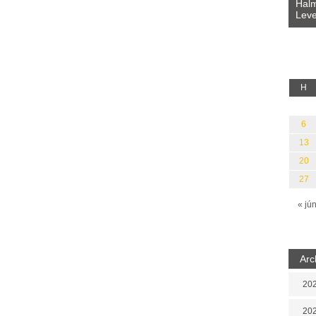
Bevezetés a bául ösvénybe (Fordította:
Halm
Rideg Zsófia)
Leve
lauz
H
6
13
20
27
« jú
Arc
202
202