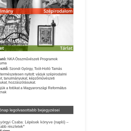
ató:
NKA Összművészeti Programok
iuma
sztő:
Szondi György, Toót-Holló Tamás
 természetesen nyitott: várjuk szépirodalmi
t, tanulmányukat, képzőművészeti
sukat, hozzászólásukat.
jük a fotókat a Magyarországi Református
znak
ónap legolvasottabb bejegyzései
yörgyi Csaba: Lépések könyve (napló) –
jabb részletek*
56 views