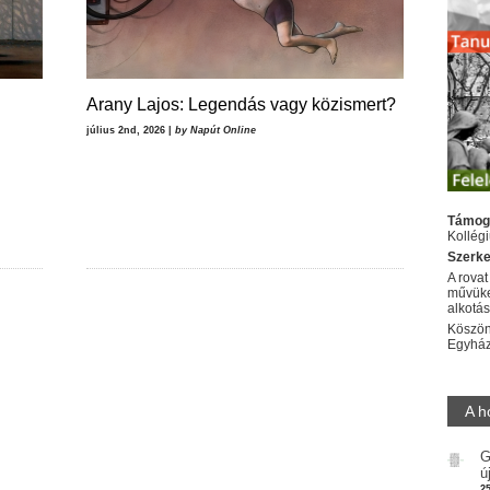
Arany Lajos: Legendás vagy közismert?
július 2nd, 2026 |
by Napút Online
Támog
Kollég
Szerke
A rovat
művüke
alkotá
Köszön
Egyhá
A h
G
ú
2