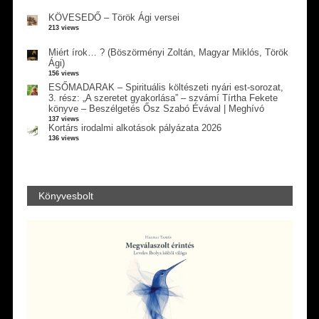
KÖVESEDŐ – Török Ági versei
213 views
Miért írok… ? (Böszörményi Zoltán, Magyar Miklós, Török
Ági)
156 views
ESŐMADARAK – Spirituális költészeti nyári est-sorozat,
3. rész: „A szeretet gyakorlása” – szvámí Tírtha Fekete
könyve – Beszélgetés Ősz Szabó Évával | Meghívó
137 views
Kortárs irodalmi alkotások pályázata 2026
136 views
Könyvesbolt