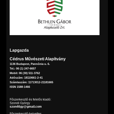
Lapgazda
Cédrus Művészeti Alapítvány
1136 Budapest, Pannónia u. 6.
Tel.: 06 (1) 247-6657
Mobil: 06 (30) 511-3762
Adószám: 18110661-2-41
Számlaszám: 11713012-21181665
ISSN 1588-1466
Főszerkesztő és felelős kiadó:
Szondi György
szon46gy@gmail.com
Főszerkesztő-helyettes