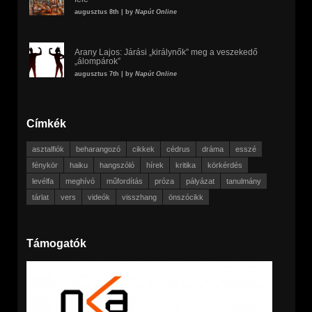
augusztus 8th | by
Napút Online
Arany Lajos: Járási „királynők” meg a veszekedő
„álompárok”
augusztus 7th | by
Napút Online
Címkék
asztalfiók
beharangozó
cikkek
cédrus
dráma
esszé
fénykör
haiku
hangszóló
hírek
kritika
körkérdés
levélfa
meghívó
műfordítás
próza
pályázat
tanulmány
tárlat
vers
videók
visszhang
önszócikk
Támogatók