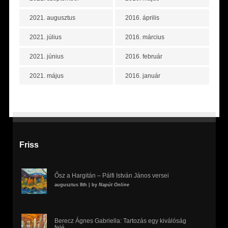
2021. augusztus
2016. április
2021. július
2016. március
2021. június
2016. február
2021. május
2016. január
Friss
Ősz a Hargitán – Pálfi István János versei
augusztus 8th | by
Napút Online
Berecz Ágnes Gabriella: Tartozás egy kiválóság
felé