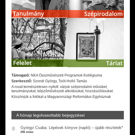
Támogató:
NKA Összművészeti Programok Kollégiuma
Szerkesztő:
Szondi György, Toót-Holló Tamás
A rovat természetesen nyitott: várjuk szépirodalmi művüket,
tanulmányukat, képzőművészeti alkotásukat, hozzászólásukat.
Köszönjük a fotókat a Magyarországi Református Egyháznak
A hónap legolvasottabb bejegyzései
Györgyi Csaba: Lépések könyve (napló) – újabb részletek*
256 views