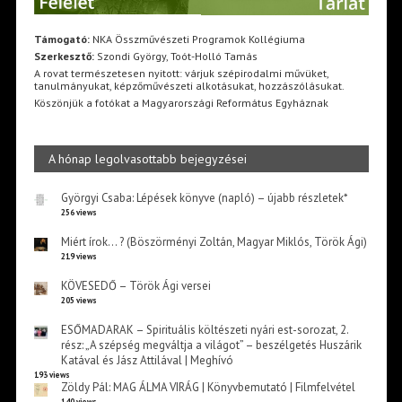
Támogató:
NKA Összművészeti Programok Kollégiuma
Szerkesztő:
Szondi György, Toót-Holló Tamás
A rovat természetesen nyitott: várjuk szépirodalmi művüket,
tanulmányukat, képzőművészeti alkotásukat, hozzászólásukat.
Köszönjük a fotókat a Magyarországi Református Egyháznak
A hónap legolvasottabb bejegyzései
Györgyi Csaba: Lépések könyve (napló) – újabb részletek*
256 views
Miért írok… ? (Böszörményi Zoltán, Magyar Miklós, Török Ági)
219 views
KÖVESEDŐ – Török Ági versei
205 views
ESŐMADARAK – Spirituális költészeti nyári est-sorozat, 2.
rész: „A szépség megváltja a világot” – beszélgetés Huszárik
Katával és Jász Attilával | Meghívó
193 views
Zöldy Pál: MAG ÁLMA VIRÁG | Könyvbemutató | Filmfelvétel
140 views