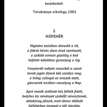
kacérkodott.
Tatabánya-síkvölgy, 2001
2.
HÓFEHÉR
Végtelen ezüstben álmodik a rét,
a fákról hűvös álom árad szerteszét,
a sziklák ormain gőzölög a köd
hófehér kabátban gomolyog a rög.
Fenyőerdő mélyén muzsikál a csend
tavak jegén álmok kék uszálya reng,
a hideg csilingel az ereszek alatt,
gleccserek arcában mosolyog a Nap.
Apró mesék szállnak hűs felhők felett,
bolyhos kis növények szakállt növesztenek,
ablaküveg játszik, mint álmos délibáb
hófehérben ünnepel a téli jégvilág.