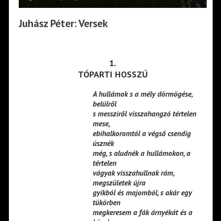
Juhász Péter: Versek
1.
TÓPARTI HOSSZÚ
A hullámok s a mély dörmögése,
belülről
s messziről visszahangzó tértelen
mese,
ebihalkoromtól a végső csendig
úsznék
még, s aludnék a hullámokon, a
tértelen
vágyak visszahullnak rám,
megszületek újra
gyíkból és majomból, s akár egy
tükörben
megkeresem a fák árnyékát és a