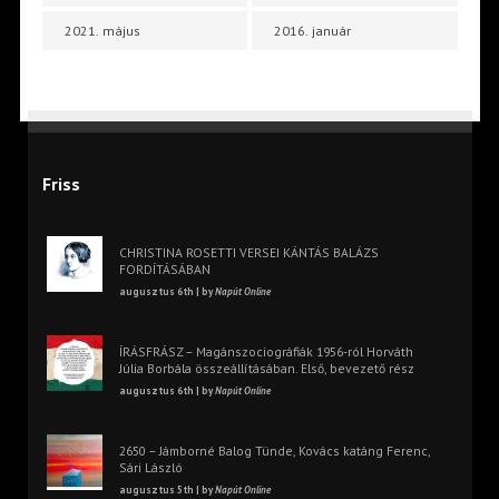
2021. május
2016. január
Friss
CHRISTINA ROSETTI VERSEI KÁNTÁS BALÁZS
FORDÍTÁSÁBAN
augusztus 6th | by
Napút Online
ÍRÁSFRÁSZ – Magánszociográfiák 1956-ról Horváth
Júlia Borbála összeállításában. Első, bevezető rész
augusztus 6th | by
Napút Online
2650 – Jámborné Balog Tünde, Kovács katáng Ferenc,
Sári László
augusztus 5th | by
Napút Online