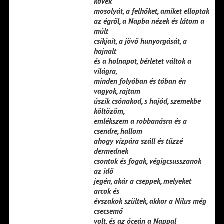
kövek
mosolyát, a felhőket, amiket elloptak
az égről, a Napba nézek és látom a
múlt
csíkjait, a jövő hunyorgását, a
hajnalt
és a holnapot, bérletet váltok a
világra,
minden folyóban és tóban én
vagyok, rajtam
úszik csónakod, s hajód, szemekbe
költözöm,
emlékszem a robbanásra és a
csendre, hallom
ahogy vízpára száll és tűzzé
dermednek
csontok és fogak, végigcsusszanok
az idő
jegén, akár a cseppek, melyeket
arcok és
évszakok szültek, akkor a Nílus még
csecsemő
volt, és az óceán a Nappal