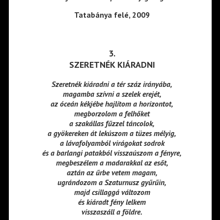
Tatabánya felé, 2009
3.
SZERETNÉK KIÁRADNI
Szeretnék kiáradni a tér száz irányába,
magamba szívni a szelek erejét,
az óceán kékjébe hajlítom a horizontot,
megborzolom a felhőket
a szakállas fűzzel táncolok,
a gyökereken át lekúszom a tüzes mélyig,
a lávafolyamból virágokat sodrok
és a barlangi patakból visszaúszom a fényre,
megbeszélem a madarakkal az esőt,
aztán az űrbe vetem magam,
ugrándozom a Szaturnusz gyűrűin,
majd csillaggá változom
és kiáradt fény lelkem
visszaszáll a földre.