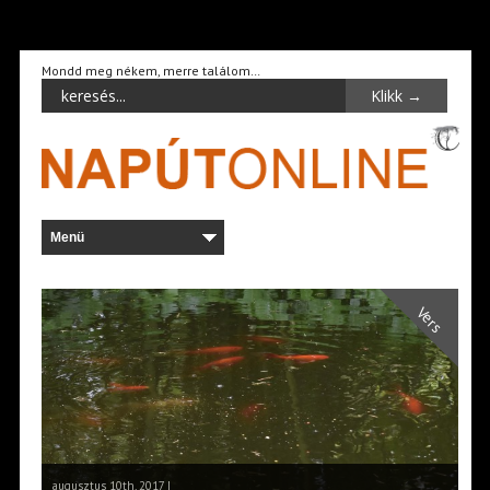
Mondd meg nékem, merre találom…
Vers
augusztus 10th, 2017 |