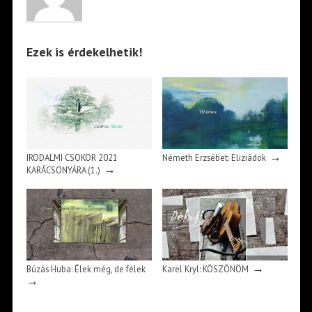
Ezek is érdekelhetik!
→
IRODALMI CSOKOR 2021
Németh Erzsébet: Eliziádok
→
KARÁCSONYÁRA (1.)
→
Búzás Huba: Élek még, de félek
Karel Kryl: KÖSZÖNÖM
→