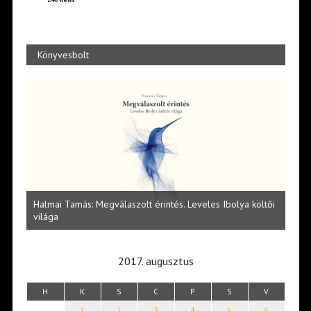
Könyvesbolt
l
Halmai Tamás: Megválaszolt érintés. Leveles Ibolya költői
Laka
világa
2017. augusztus
H
K
S
C
P
S
V
1
2
3
4
5
6