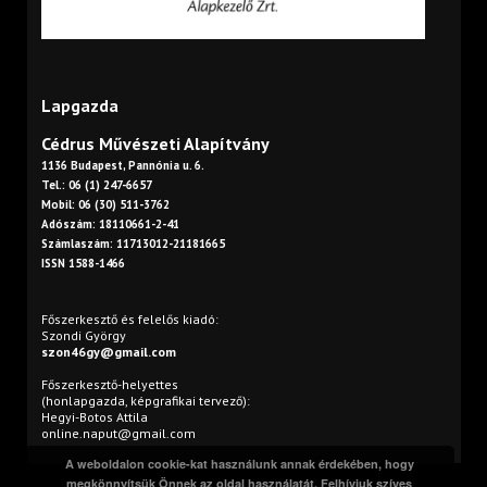
Lapgazda
Cédrus Művészeti Alapítvány
1136 Budapest, Pannónia u. 6.
Tel.: 06 (1) 247-6657
Mobil: 06 (30) 511-3762
Adószám: 18110661-2-41
Számlaszám: 11713012-21181665
ISSN 1588-1466
Főszerkesztő és felelős kiadó:
Szondi György
szon46gy@gmail.com
Főszerkesztő-helyettes
(honlapgazda, képgrafikai tervező):
Hegyi-Botos Attila
online.naput@gmail.com
A weboldalon cookie-kat használunk annak érdekében, hogy
megkönnyítsük Önnek az oldal használatát. Felhívjuk szíves