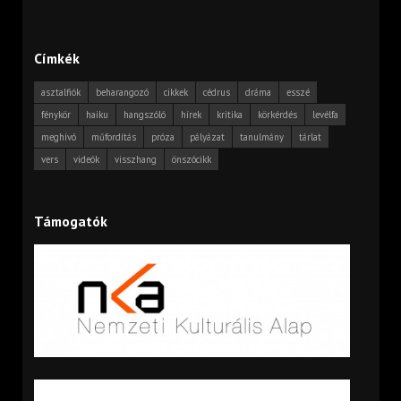
Címkék
asztalfiók
beharangozó
cikkek
cédrus
dráma
esszé
fénykör
haiku
hangszóló
hírek
kritika
körkérdés
levélfa
meghívó
műfordítás
próza
pályázat
tanulmány
tárlat
vers
videók
visszhang
önszócikk
Támogatók