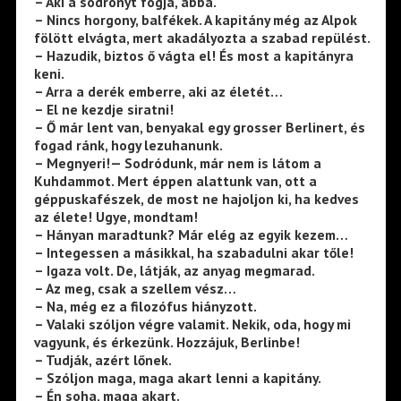
– Aki a sodronyt fogja, abba.
– Nincs horgony, balfékek. A kapitány még az Alpok
fölött elvágta, mert akadályozta a szabad repülést.
– Hazudik, biztos ő vágta el! És most a kapitányra
keni.
– Arra a derék emberre, aki az életét…
– El ne kezdje siratni!
– Ő már lent van, benyakal egy grosser Berlinert, és
fogad ránk, hogy lezuhanunk.
– Megnyeri!— Sodródunk, már nem is látom a
Kuhdammot. Mert éppen alattunk van, ott a
géppuskafészek, de most ne hajoljon ki, ha kedves
az élete! Ugye, mondtam!
– Hányan maradtunk? Már elég az egyik kezem…
– Integessen a másikkal, ha szabadulni akar tőle!
– Igaza volt. De, látják, az anyag megmarad.
– Az meg, csak a szellem vész…
– Na, még ez a filozófus hiányzott.
– Valaki szóljon végre valamit. Nekik, oda, hogy mi
vagyunk, és érkezünk. Hozzájuk, Berlinbe!
– Tudják, azért lőnek.
– Szóljon maga, maga akart lenni a kapitány.
– Én soha, maga akart.