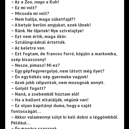
– Az a Zoo,
maga
a Kuh!
– Ez mi volt?
– Micsoda mi volt?
– Nem hallja, maga süketfajd?!
– A betyár berlini anyjukat, ezek lőnek!
– Ránk. Ne lőjetek! Nye sztrelajtye!
– Ezt nem értik, maga ökör.
– Sztálingrádnál értették.
– Az keletre van.
– Ezt fogtam, de francos forró, köpjön a markomba,
szép kisasszony!
– Nesze, pimasz! Mi ez?
– Egy gépfegyvergolyó, nem látott még ilyet?
– Én egy békés nép gyermeke vagyok!
– Azok jobb célpontok, nem mozognak annyit.
– Golyót fogott?
– Naná, a zsebemből húztam elő!
– Ha a ballont eltalálják, végünk van!
– Ez olyan kapitányi duma, hogy a saját
fontosságát…
– Akkor valamennyi súlyt ki kell dobni a léggömbből.
Például…
– Én magára szavazok.