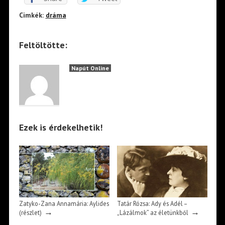
Cimkék:
dráma
Feltöltötte:
Napút Online
Ezek is érdekelhetik!
Zatyko-Zana Annamária: Aylides
Tatár Rózsa: Ady és Adél –
→
→
(részlet)
„Lázálmok” az életünkből