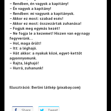
– Rendben, én vagyok a kapitány!
– Én vagyok a kapitány!
– Rendben: mi vagyunk a kapitányok.
– Akkor ez most: szabad esés!
– Akkor ez most: összezártak zuhanása!
– Fogjuk meg egymás kezét!
– Ne fogja le a kezemet! Hiszen van egy nagy
fegyverünk…
– Hol, maga őrült!
– Itt: a léghajó.
– Hát akkor: a nyakuk közé, egyet-kettőt
agyonnyomunk.
– Rajta, léghajó!
– Hurrá, zuhanunk!
Illusztráció: Berlini látkép (pixabay.com)
Share
Tweet