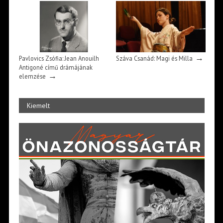
→
Pavlovics Zsófia: Jean Anouilh
Száva Csanád: Magi és Milla
Antigoné című drámájának
→
elemzése
Kiemelt