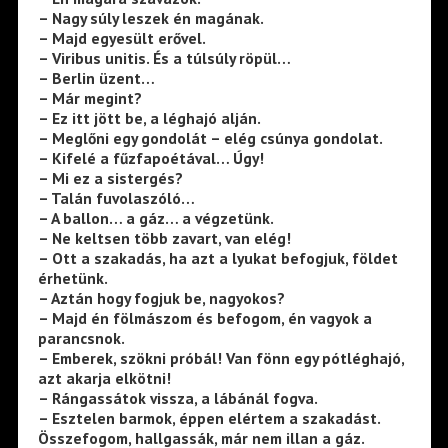
– Nagy súly leszek én magának.
– Majd egyesült erővel.
– Viribus unitis. És a túlsúly röpül…
– Berlin üzent…
– Már megint?
– Ez itt jött be, a léghajó alján.
– Meglőni egy gondolát – elég csúnya gondolat.
– Kifelé a fűzfapoétával… Úgy!
– Mi ez a sistergés?
– Talán fuvolaszóló…
– A ballon… a gáz… a végzetünk.
– Ne keltsen több zavart, van elég!
– Ott a szakadás, ha azt a lyukat befogjuk, földet
érhetünk.
– Aztán hogy fogjuk be, nagyokos?
– Majd én fölmászom és befogom, én vagyok a
parancsnok.
– Emberek, szökni próbál! Van fönn egy pótléghajó,
azt akarja elkötni!
– Rángassátok vissza, a lábánál fogva.
– Esztelen barmok, éppen elértem a szakadást.
Összefogom, hallgassák, már nem illan a gáz.