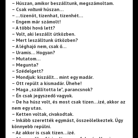
– Húszan, amikor beszálltunk, megszámoltam.
– Csak
voltunk
húszan…
– …tizenöt, tizenhat, tizenhét…
– Engem már számolt!
– A többi hová lett?
– Volt, aki leszállt útközben.
– Mert leszálltunk útközben?
– A léghajó nem, csak ő…
– Uramis… Hogyan?
– Mutatom…
– Megunta?
– Szédelgett?
– Mondjuk: kiszállt… mint egy madár.
– Ott repült a kismadár. Ühehe!
– Maga „szállította le”, parancsnok?
– Én csak jegyszedő vagyok.
– De ha húsz volt, és most csak tizen…izé, akkor az
nem egy utas.
– Ketten voltak, civakodtak.
– Inkább szerették egymást, összeölelkeztek. Úgy
könnyebb repülni.
– Az akkor is csak tizen…izé.