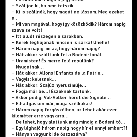
– Szálljon ki, ha nem tetszik.
– Ki is szállnék, hogy magát ne lássam. Meg ezeket
a…
– Mi van magával, hogy így kötözködik? Három napig
szava se volt!
– Itt aludt részegen a sarokban.
– Kerek léghajónak nincsen is sarka! Ühehe!
– Három napig, mi az, hogy három napig?
– Hát akkor szálltunk fel a Bodeni-tónál.
– Uramisten! És merre felé repülünk?
– Nyugatnak…
– Hát akkor: Allons! Enfants de la Patrie…
– Vagyis: keletnek…
– Hát akkor: Szajúz nyerusímüje…
– Fogja már be…! Északnak tartunk.
– Akkor pedig: Völ-Völker, höret die Signale…
– Elhallgasson már, maga szélkakas!
– Három napig forgószélben, az lehet akár ezer
kilométer erre vagy arra…
– De lehet, hogy alattunk még mindig a Bodeni-tó…
– Egy léghajó három napig hogy bír el ennyi embert?!
– Hányan vagyunk ide összezárva?