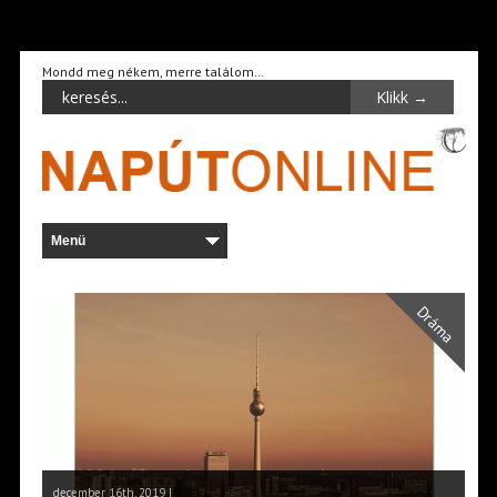
Mondd meg nékem, merre találom…
Dráma
december 16th, 2019 |