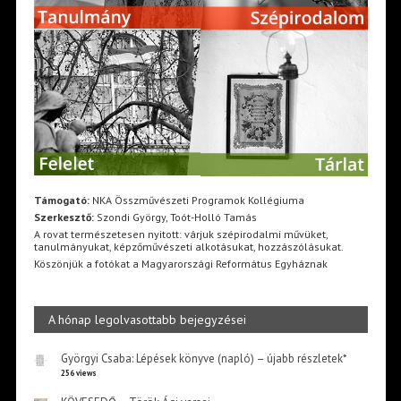
Támogató:
NKA Összművészeti Programok Kollégiuma
Szerkesztő:
Szondi György, Toót-Holló Tamás
A rovat természetesen nyitott: várjuk szépirodalmi művüket,
tanulmányukat, képzőművészeti alkotásukat, hozzászólásukat.
Köszönjük a fotókat a Magyarországi Református Egyháznak
A hónap legolvasottabb bejegyzései
Györgyi Csaba: Lépések könyve (napló) – újabb részletek*
256 views