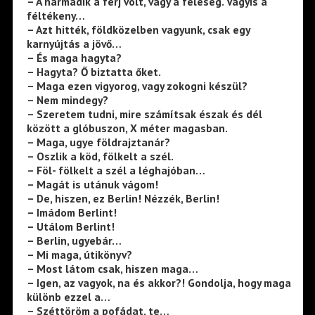
– A harmadik a férj volt, vagy a feleség. Vagyis a
féltékeny…
– Azt hitték, földközelben vagyunk, csak egy
karnyújtás a jövő…
– És maga hagyta?
– Hagyta? Ő biztatta őket.
– Maga ezen vigyorog, vagy zokogni készül?
– Nem mindegy?
– Szeretem tudni, mire számítsak észak és dél
között a glóbuszon, X méter magasban.
– Maga, ugye földrajztanár?
– Oszlik a köd, fölkelt a szél.
– Föl- fölkelt a szél a léghajóban…
– Magát is utánuk vágom!
– De, hiszen, ez Berlin! Nézzék, Berlin!
– Imádom Berlint!
– Utálom Berlint!
– Berlin, ugyebár…
– Mi maga, útikönyv?
– Most látom csak, hiszen maga…
– Igen, az vagyok, na és akkor?! Gondolja, hogy maga
különb ezzel a…
– Széttöröm a pofádat, te…