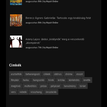
augusztus 8th | by
Napút Online
Berecz Ágnes Gabriella: Tartozás egy kiválóság felé
augusztus 8th | by
Napút Online
Arany Lajos: Járási „királynők” meg a veszekedő
„álompárok”
augusztus 7th | by
Napút Online
Címkék
asztalfiók
beharangozó
cikkek
cédrus
dráma
esszé
fénykör
haiku
hangszóló
hírek
kritika
körkérdés
levélfa
meghívó
műfordítás
próza
pályázat
tanulmány
tárlat
vers
videók
visszhang
önszócikk