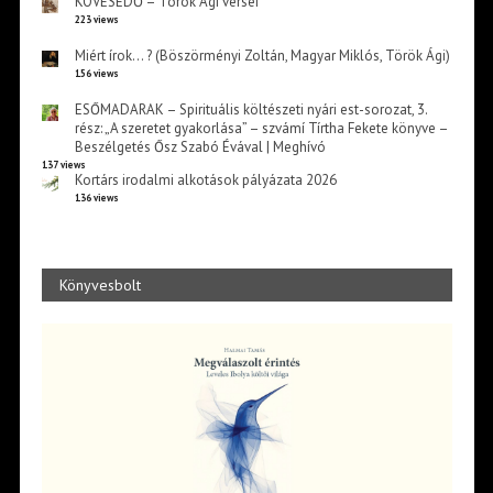
KÖVESEDŐ – Török Ági versei
223 views
Miért írok… ? (Böszörményi Zoltán, Magyar Miklós, Török Ági)
156 views
ESŐMADARAK – Spirituális költészeti nyári est-sorozat, 3.
rész: „A szeretet gyakorlása” – szvámí Tírtha Fekete könyve –
Beszélgetés Ősz Szabó Évával | Meghívó
137 views
Kortárs irodalmi alkotások pályázata 2026
136 views
Könyvesbolt