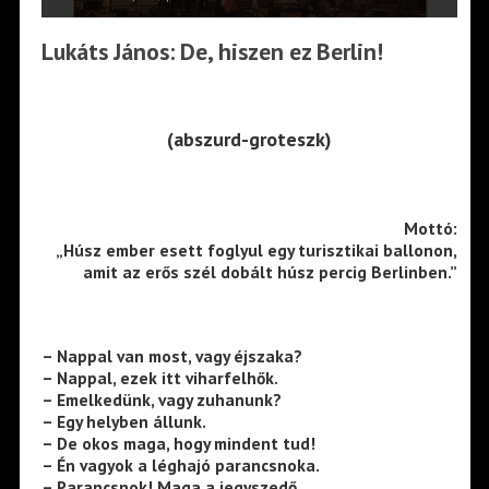
Lukáts János: De, hiszen ez Berlin!
(abszurd-groteszk)
Mottó:
„Húsz ember esett foglyul egy turisztikai ballonon,
amit az erős szél dobált húsz percig Berlinben.”
– Nappal van most, vagy éjszaka?
– Nappal, ezek itt viharfelhők.
– Emelkedünk, vagy zuhanunk?
– Egy helyben állunk.
– De okos maga, hogy mindent tud!
– Én vagyok a léghajó parancsnoka.
– Parancsnok! Maga a jegyszedő.