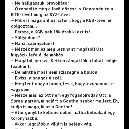
– Ne hallgassuk, provokátor!
– Ő rendelte meg a lövöldözést is. Odarendelte a
BTK-tévét meg az XYZ-tévét.
– Mit ért maga ahhoz, látom, hogy a KGB-tévé, én
dolgoztam…
– Persze, a KGB-nek, lökjétek ki ezt is!
– Süllyedünk?
– Naná, szárnyalunk!
– Nézzék már, ez meg lezuhant magától! Ott
kígyózik lefelé, de mókás!
– Magától, persze. Ketten rángatták a lábát, mégis
lezuhant.
– De mintha most nem sziszegne a ballon.
– Elviszi a hangot a szél.
– Meg lent nagy a lárma, lesik, hogy lezuhanunk-e
vagy sem.
– Nézze már, az ott nem egy fogadóiroda? Ott, a
Spree-parton, mindjárt a Goethe-szobor mellett. Eh,
tudja is maga, ki az a Goethe!
– A horgonyt le kellene dobni, hátha beleakad egy
toronyházba.
– Akkor legalább a villám is belénk vág.