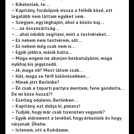
– Kibelezlek, te…
– Kapitány, forduljunk vissza a felhők közé, ott
legalább nem láttam egyiket sem.
– Szégyen, egy léghajón, ahol a közös baj…
– …az összezártság…
– …ahol inkább segíteni, mint a testvéreket…
– Ez nekem nem testvérem, sőt…
– Ez nekem még csak nem is…
– Egyik jobbra, másik balra…
– Maga engem ne akarjon beskatulyázni, maga
nyikhaj kis jegyszedő.
– Jé, maga nő? Most látom csak…
– Hát, maga se férfi különösebben…
– Minek jött Berlinbe?
– Én csak a tóparti partyra mentem, fene gondolta…
De mi köze hozzá?!
– Esetleg odalenn, Berlinben…
– Kapitány, ezt dobja ki, pimasz!
– Tudják, hogy már csak tizenöten vagyunk?
– Egyik előrement a levéllel, hogy érkezünk és hogy
várjanak. Ühehe.
– Istenem, ott a Kuhdamm.