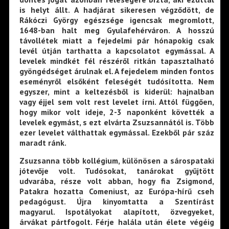
is helyt állt. A hadjárat sikeresen végződött, de
Rákóczi György egészsége igencsak megromlott,
1648-ban halt meg Gyulafehérváron. A hosszú
távollétek miatt a fejedelmi pár hónapokig csak
levél útján tarthatta a kapcsolatot egymással. A
levelek mindkét fél részéről ritkán tapasztalható
gyöngédséget árulnak el. A fejedelem minden fontos
eseményről elsőként feleségét tudósította. Nem
egyszer, mint a keltezésből is kiderül: hajnalban
vagy éjjel sem volt rest levelet írni. Attól függően,
hogy mikor volt ideje, 2-3 naponként követték a
levelek egymást, s ezt elvárta Zsuzsannától is. Több
ezer levelet válthattak egymással. Ezekből pár száz
maradt ránk.
Zsuzsanna több kollégium, különösen a sárospataki
jótevője volt. Tudósokat, tanárokat gyűjtött
udvarába, része volt abban, hogy fia Zsigmond,
Patakra hozatta Comeniust, az Európa-hírű cseh
pedagógust. Újra kinyomtatta a Szentírást
magyarul. Ispotályokat alapított, özvegyeket,
árvákat pártfogolt. Férje halála után élete végéig