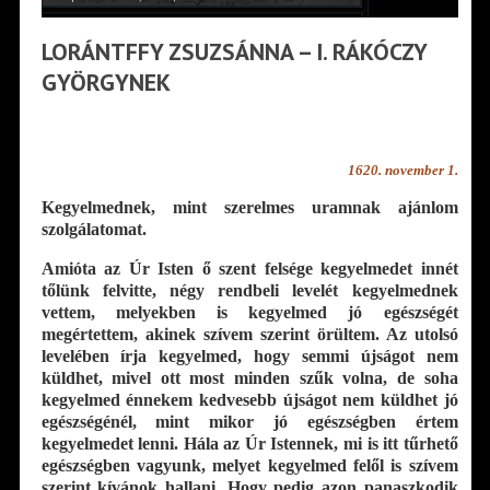
LORÁNTFFY ZSUZSÁNNA – I. RÁKÓCZY
GYÖRGYNEK
1620. november 1.
Kegyelmednek, mint szerelmes uramnak ajánlom
szolgálatomat.
Amióta az Úr Isten ő szent felsége kegyelmedet innét
tőlünk felvitte, négy rendbeli levelét kegyelmednek
vettem, melyekben is kegyelmed jó egészségét
megértettem, akinek szívem szerint örültem. Az utolsó
levelében írja kegyelmed, hogy semmi újságot nem
küldhet, mivel ott most minden szűk volna, de soha
kegyelmed énnekem kedvesebb újságot nem küldhet jó
egészségénél, mint mikor jó egészségben értem
kegyelmedet lenni. Hála az Úr Istennek, mi is itt tűrhető
egészségben vagyunk, melyet kegyelmed felől is szívem
szerint kívánok hallani. Hogy pedig azon panaszkodik