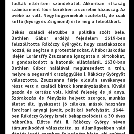
tudták eltéríteni szándékától. Akkoriban ritkaság
számba ment főúri körökben a szerelmi házasság. Az
övéké az volt. Négy fiúgyermekük született, de csak
kettő (György és Zsigmond) érte meg a felnőttkort.
Békés családi életükbe a politika szólt bele.
Bethlen Gábor erdélyi fejedelem 1619-ben
felszólította Rákóczy Györgyöt, hogy csatlakozzon
hozzá, és segítse a protestánsokat. A háborúskodás
idején Lorántffy Zsuzsanna igazgatta a birtokokat,
s gondoskodott a katonák ellátásáról. 1630-ban
Bethlen Gábor halálával megüresedett a trón,
melyre a segesvári országgyűlés I. Rákóczy Györgyöt
választotta. Zsuzsanna férje oldalán tevékenyen
részt vett a családi birtok kormányzásában. Kiváló
gazda és kertész volt, kitűnő feleség és jó anya.
Szórakozás és fényűzés helyett szorgos, munkás
életet élt. Igyekezett jó célokra, mások hasznára
fordítani anyagi javait, politikai befolyását. 1644-
ben Rákóczy György ismét bekapcsolódott a 30 éves
háborúba. Előtte fiát II. Rákóczy György néven
társuralkodóvá választatta, az államügyekben való
döntés jogát azonban feleségére bízta, aki ezúttal