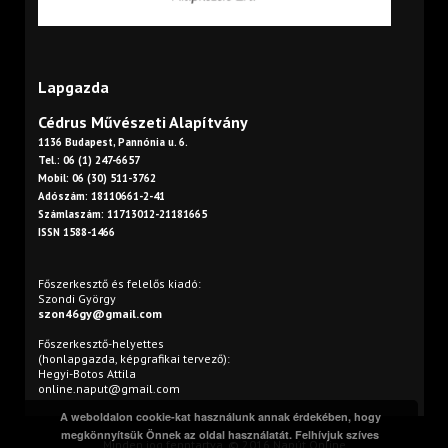
Lapgazda
Cédrus Művészeti Alapítvány
1136 Budapest, Pannónia u. 6.
Tel.: 06 (1) 247-6657
Mobil: 06 (30) 511-3762
Adószám: 18110661-2-41
Számlaszám: 11713012-21181665
ISSN 1588-1466
Főszerkesztő és felelős kiadó:
Szondi György
szon46gy@gmail.com
Főszerkesztő-helyettes
(honlapgazda, képgrafikai tervező):
Hegyi-Botos Attila
online.naput@gmail.com
A weboldalon cookie-kat használunk annak érdekében, hogy
megkönnyítsük Önnek az oldal használatát. Felhívjuk szíves
Minden jog fenntartva. © 2016 Napút Online