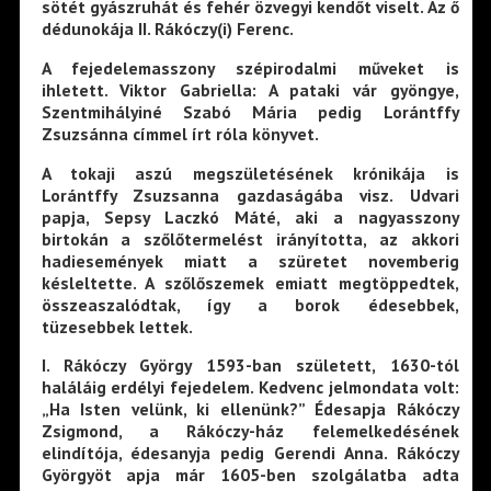
sötét gyászruhát és fehér özvegyi kendőt viselt. Az ő
dédunokája II. Rákóczy(i) Ferenc.
A fejedelemasszony szépirodalmi műveket is
ihletett. Viktor Gabriella: A pataki vár gyöngye,
Szentmihályiné Szabó Mária pedig Lorántffy
Zsuzsánna címmel írt róla könyvet.
A tokaji aszú megszületésének krónikája is
Lorántffy Zsuzsanna gazdaságába visz. Udvari
papja, Sepsy Laczkó Máté, aki a nagyasszony
birtokán a szőlőtermelést irányította, az akkori
hadiesemények miatt a szüretet novemberig
késleltette. A szőlőszemek emiatt megtöppedtek,
összeaszalódtak, így a borok édesebbek,
tüzesebbek lettek.
I. Rákóczy György 1593-ban született, 1630-tól
haláláig erdélyi fejedelem. Kedvenc jelmondata volt:
„Ha Isten velünk, ki ellenünk?” Édesapja Rákóczy
Zsigmond, a Rákóczy-ház felemelkedésének
elindítója, édesanyja pedig Gerendi Anna. Rákóczy
Györgyöt apja már 1605-ben szolgálatba adta