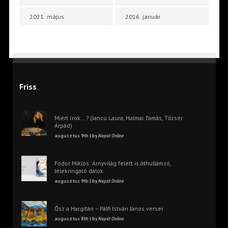
2021. május
2016. január
Friss
Miért írok… ? (Iancu Laura, Halmai Tamás, Tőzsér
Árpád)
augusztus 9th | by
Napút Online
Fodor Miklós: Árnyvilág felett is áthullámzó,
lélekringató dalok
augusztus 9th | by
Napút Online
Ősz a Hargitán – Pálfi István János versei
augusztus 8th | by
Napút Online