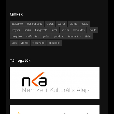
Címkék
asztalfiók
beharangozó
cikkek
cédrus
dráma
esszé
fénykör
haiku
hangszóló
hírek
kritika
körkérdés
levélfa
meghívó
műfordítás
próza
pályázat
tanulmány
tárlat
vers
videók
visszhang
önszócikk
Támogatók