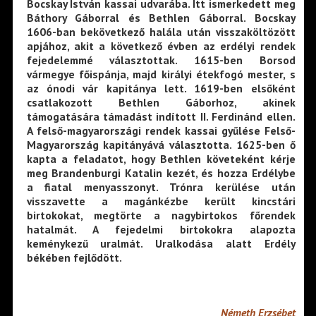
Bocskay István kassai udvarába. Itt ismerkedett meg
Báthory Gáborral és Bethlen Gáborral. Bocskay
1606-ban bekövetkező halála után visszaköltözött
apjához, akit a következő évben az erdélyi rendek
fejedelemmé választottak. 1615-ben Borsod
vármegye főispánja, majd királyi étekfogó mester, s
az ónodi vár kapitánya lett. 1619-ben elsőként
csatlakozott Bethlen Gáborhoz, akinek
támogatására támadást indított II. Ferdinánd ellen.
A felső-magyarországi rendek kassai gyűlése Felső-
Magyarország kapitányává választotta. 1625-ben ő
kapta a feladatot, hogy Bethlen követeként kérje
meg Brandenburgi Katalin kezét, és hozza Erdélybe
a fiatal menyasszonyt. Trónra kerülése után
visszavette a magánkézbe került kincstári
birtokokat, megtörte a nagybirtokos főrendek
hatalmát. A fejedelmi birtokokra alapozta
keménykezű uralmát. Uralkodása alatt Erdély
békében fejlődött.
Németh Erzsébet