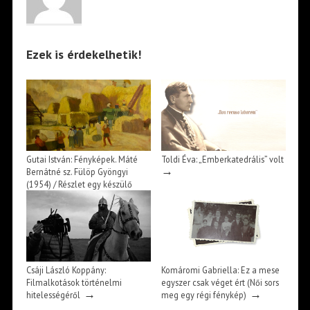
Ezek is érdekelhetik!
Gutai István: Fényképek. Máté
Toldi Éva: „Emberkatedrális” volt
→
Bernátné sz. Fülöp Gyöngyi
(1954) / Részlet egy készülő
→
falurajzból
Csáji László Koppány:
Komáromi Gabriella: Ez a mese
Filmalkotások történelmi
egyszer csak véget ért (Női sors
→
→
hitelességéről
meg egy régi fénykép)