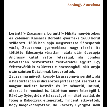
Lorántffy Zsuzsánna
Lorántffy Zsuzsanna Lorántffy Mihály nagybirtokos
és Zeleméri Kamarás Borbála gyermeke 1600 körül
született. 1608-ban apja megszerezte Sárospatak
várát, Zsuzsanna gyermekkora nagy részét itt
töltötte. Édesanyja váratlan halála után édesapja
Andrássy Katát vette feleségül, aki gondos
nevelésben részesítette testvéreivel együtt. Egy
féltestvérük is született e házasságból, akit anyja
után szintén Katalinnak kereszteltek.
Zsuzsanna művelt, komoly kisasszonnyá serdült, aki
a háztartásban is dicséretes jártasságot szerzett. A
magyar mellett beszélt és írt németül, latinul,
olaszul és románul is. 1616-ban ment feleségül I.
Rákóczy Györgyhöz. A házasságot mindkét család, de
főleg a Rákóczyak ellenezték, mindent elkövettek,
hogy megakadályozzák, de Rákóczy Györgyöt nem