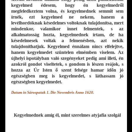
kegyelmed édesem, hogy én kegyelmedről
megfeledkeztem volna, és kegyelmednek semmit sem
írnék, ezt kegyelmed ne nekem, hanem a
levélhordóknak késedelmes voltoknak tulajdonítsa, mert
mindenkor, valamikor innet felmentek, s az
alkalmatosság hozta, kegyelmednek írtam, de ha
késedelmesek voltak a felmenésben, azt nekik
tulajdoníthatjuk. Kegyelmed énnálam nincs elfelejtve,
hanem kegyelmedet szüntelen elmémben viselem. Az
újhelyi ispotályban való szegényeket pedig ami illeti, én
azokról gondot viseltetek, s gondom is lészen reájok, s
hozza az Úr Isten ő szent felsége hamar időn jó
egészségben meg is kegyelmedet, s láthassam jó
egészségben kegyelmedet.
Datum in Sárospatak 1. Die
Novembris
Anno 1620.
Kegyelmednek amíg él, mint szerelmes atyjafia szolgál