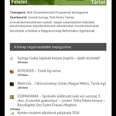
Támogató:
NKA Összművészeti Programok Kollégiuma
Szerkesztő:
Szondi György, Toót-Holló Tamás
A rovat természetesen nyitott: várjuk szépirodalmi művüket,
tanulmányukat, képzőművészeti alkotásukat, hozzászólásukat.
Köszönjük a fotókat a Magyarországi Református Egyháznak
A hónap legolvasottabb bejegyzései
Györgyi Csaba: Lépések könyve (napló) – újabb részletek*
256 views
KÖVESEDŐ – Török Ági versei
229 views
Miért írok… ? (Böszörményi Zoltán, Magyar Miklós, Török Ági)
143 views
ESŐMADARAK – Spirituális költészeti nyári est-sorozat, 3.
rész: „A szeretet gyakorlása” – szvámí Tírtha Fekete könyve –
Beszélgetés Ősz Szabó Évával | Meghívó
139 views
Kortárs irodalmi alkotások pályázata 2026