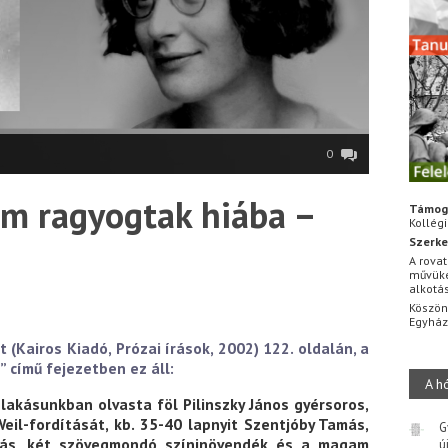
0
em ragyogtak hiába –
Támog
Kollég
Szerke
A rovat
művüke
alkotá
Köszön
Egyhá
 (Kairos Kiadó, Prózai írások, 2002) 122. oldalán, a
” című fejezetben ez áll:
A h
lakásunkban olvasta föl Pilinszky János gyérsoros,
eil-fordítását, kb. 35-40 lapnyit Szentjóby Tamás,
G
drás, két szövegmondó színinövendék és a magam
ú