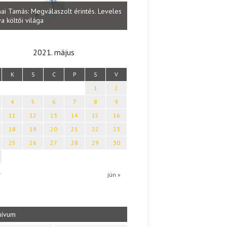
Lakatos Fleisz Katalin: Vasárna
ai Tamás: Megválaszolt érintés. Leveles
Sárszegen
a költői világa
2021. május
K
S
C
P
S
V
1
2
4
5
6
7
8
9
11
12
13
14
15
16
18
19
20
21
22
23
25
26
27
28
29
30
r
jún »
hívum