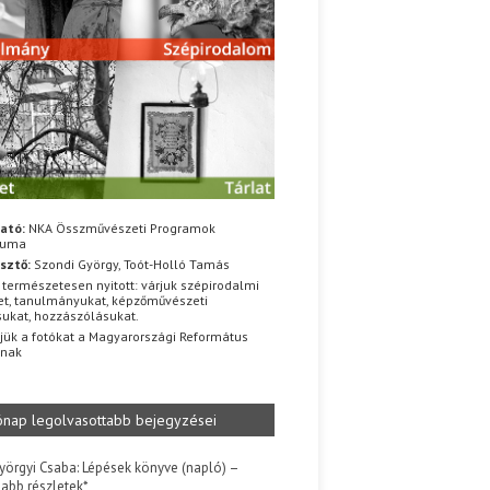
ató:
NKA Összművészeti Programok
iuma
sztő:
Szondi György, Toót-Holló Tamás
 természetesen nyitott: várjuk szépirodalmi
t, tanulmányukat, képzőművészeti
sukat, hozzászólásukat.
jük a fotókat a Magyarországi Református
znak
ónap legolvasottabb bejegyzései
yörgyi Csaba: Lépések könyve (napló) –
jabb részletek*