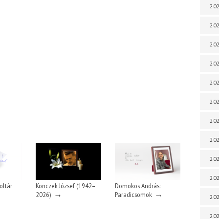
202
202
202
202
202
202
202
202
20
20
oltár
Konczek József (1942–
Domokos András:
→
→
2026)
Paradicsomok
202
202