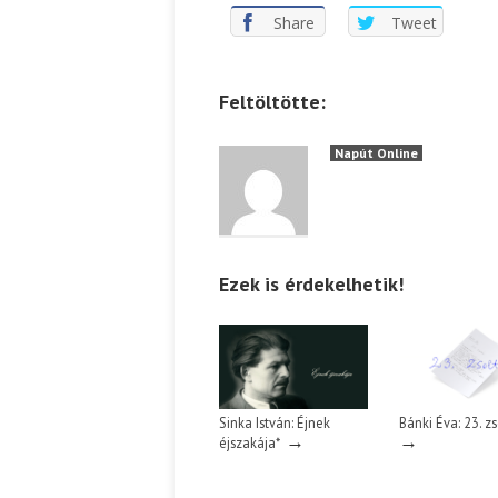
Share
Tweet
Feltöltötte:
Napút Online
Ezek is érdekelhetik!
Sinka István: Éjnek
Bánki Éva: 23. zs
→
→
éjszakája*