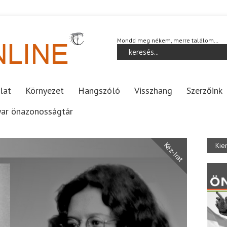
Mondd meg nékem, merre találom…
lat
Környezet
Hangszóló
Visszhang
Szerzőink
ar önazonosságtár
Kéz-Irat
Kie