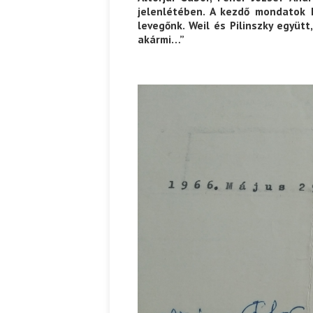
jelenlétében. A kezdő mondatok 
levegőnk. Weil és Pilinszky együt
akármi…”