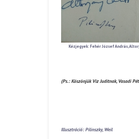
Ispány Marietta: Szavak a fényből
Káplán Géza: Erotikai kala
Kézjegyek: Fehér József András, Altor
(Ps.: Köszönjük Víz Juditnak, Vasadi Pé
Illusztráció: Pilinszky, Weil