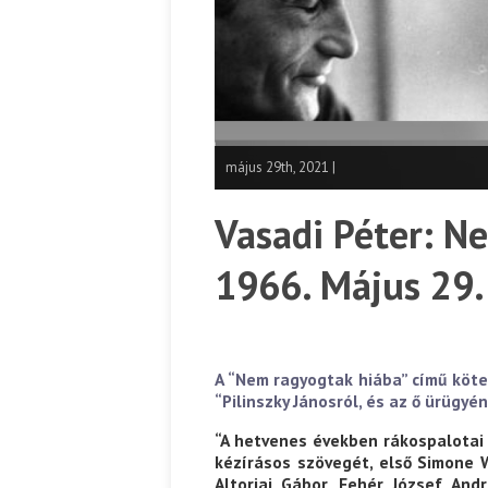
május 29th, 2021 |
Vasadi Péter: N
1966. Május 29.
A “Nem ragyogtak hiába” című kötet
“Pilinszky Jánosról, és az ő ürügyén
“A hetvenes években rákospalotai 
kézírásos szövegét, első Simone W
Altorjai Gábor, Fehér József An