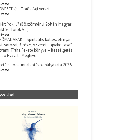
6 views
ÖVESEDŐ – Török Ági versei
4 views
iért írok… ? (Böszörményi Zoltán, Magyar
iklós, Török Ági)
6 views
SŐMADARAK – Spirituális költészeti nyári
st-sorozat, 3. rész: „A szeretet gyakorlása” –
zvámí Tírtha Fekete könyve – Beszélgetés
abó Évával | Meghívó
s
ortárs irodalmi alkotások pályázata 2026
6 views
yvesbolt