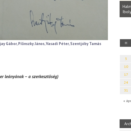
Parvathy Baul: A NAGY LELKEK DALAI.
Bevezetés a bául ösvénybe (Fordította:
Halm
Rideg Zsófia)
Iboly
uz
H
jay Gábor, Pilinszky János, Vasadi Péter, Szentjóby Tamás
3
10
17
ter leányának – a szerkesztőség)
24
31
« áp
Arc