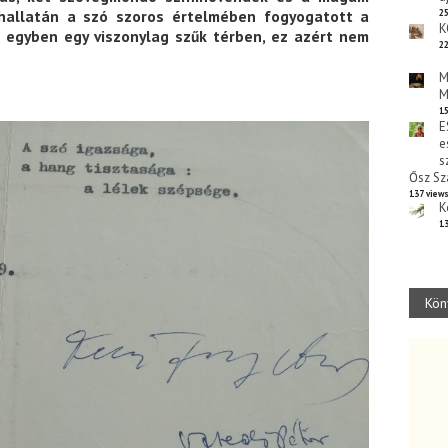
hallatán a szó szoros értelmében fogyogatott a
25
K
t, egyben egy viszonylag szűk térben, ez azért nem
22
M
M
15
E
e
s
Ősz Sz
137 view
K
13
Kön