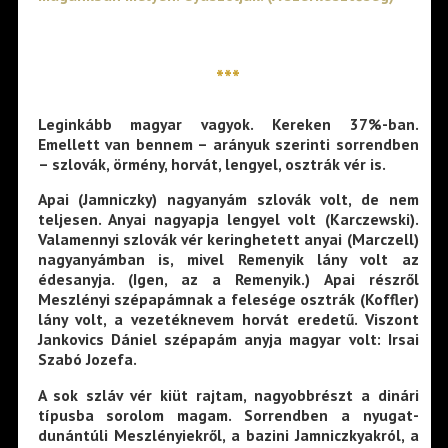
***
Leginkább magyar vagyok
. Kereken 37%-ban.
Emellett van bennem – arányuk szerinti sorrendben
– szlovák, örmény, horvát, lengyel, osztrák vér is.
Apai (Jamniczky) nagyanyám szlovák volt, de nem
teljesen. Anyai nagyapja lengyel volt (Karczewski).
Valamennyi szlovák vér keringhetett anyai (Marczell)
nagyanyámban is, mivel Remenyik lány volt az
édesanyja. (Igen, az a Remenyik.) Apai részről
Meszlényi szépapámnak a felesége osztrák (Koffler)
lány volt, a vezetéknevem horvát eredetű. Viszont
Jankovics Dániel szépapám anyja magyar volt: Irsai
Szabó Jozefa.
A sok szláv vér kiüt rajtam, nagyobbrészt a dinári
típusba sorolom magam. Sorrendben a nyugat-
dunántúli Meszlényiekről, a bazini Jamniczkyakról, a