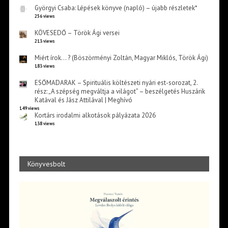
Györgyi Csaba: Lépések könyve (napló) – újabb részletek*
256 views
KÖVESEDŐ – Török Ági versei
213 views
Miért írok… ? (Böszörményi Zoltán, Magyar Miklós, Török Ági)
183 views
ESŐMADARAK – Spirituális költészeti nyári est-sorozat, 2.
rész: „A szépség megváltja a világot” – beszélgetés Huszárik
Katával és Jász Attilával | Meghívó
149 views
Kortárs irodalmi alkotások pályázata 2026
138 views
Könyvesbolt