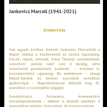
Jankovics Marcell (1941-2021)
Evidentitás
Sok egyedi értéket őriznek Jankovics Marcelltől a
Napút oldalai a kezdetektől az utolsó lapszámig.
Írások, rajzok, interjúk, Káva Tékányi tanulmányok:
szeretett „velünk való” volt ő mindig, adta
önzetlenül gondolatait, tudásait – esteken is,
konzulensként ugyanúgy. Rá emlékezve – ahogy
Napút-körünk és kedves szerzőink esetében
gyakoroljuk – Napútközléssel idézzük meg őt;
esetében a tucatnyiból néggyel.
Gondolataira, futamaira, érvmenetére
visszalapozhatunk – ekként is őrizzük emlékét. S
magunkban mélyen. Gyászoljuk. (A szerkesztőség)