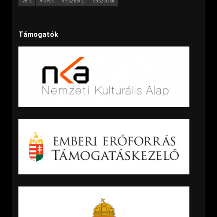
vers
videók
visszhang
önszócikk
Támogatók