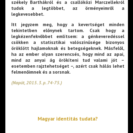
székely Barthákról és a csallóközi Marczellekról
tudok a legtöbbet, az örményeimről a
legkevesebbet.
Itt jegyzem meg, hogy a kevertséget minden
tekintetben előnynek tartom. Csak hogy a
legkézenfekvőbbet említsem: a génkeveredéssel
csökken a statisztikai valószínűsége bizonyos
öröklött hajlamoknak és betegségeknek. Másfelől,
ha az ember olyan szerencsés, hogy mind az apai,
mind az anyai ág örökíteni tud valami jót –
esetemben rajztehetséget –, azért csak hálás lehet
felmenőimnek és a sorsnak.
(Napút, 2015. 3. p. 74-75.)
Magyar identitás tudata
?