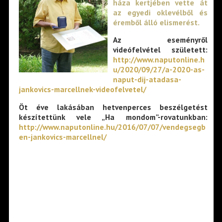
háza kertjében vette át
az egyedi oklevélből és
éremből álló elismerést.
Az eseményről
videófelvétel született:
http://www.naputonline.h
u/2020/09/27/a-2020-as-
naput-dij-atadasa-
jankovics-marcellnek-videofelvetel/
Öt éve lakásában hetvenperces beszélgetést
készítettünk vele „Ha mondom”-rovatunkban:
http://www.naputonline.hu/2016/07/07/vendegsegb
en-jankovics-marcellnel/