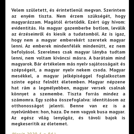
Velem született, és érintetlenül megvan. Szerintem
az enyém tiszta. Nem érzem szükségét, hogy
magyarázzam. Magától értetődik. Ezért úgy hívom:
evidentitás
. Ha magyar gazemberbe botlom, leválik
az érzéseimről és kiesik a tudatomból. Az is igaz,
hogy nem a magyar emberekért szeretek magyar
lenni. Az emberek mindenfélék mindenütt, ez nem
befolyásol. Szerelmes csak magyar lányba tudtam
lenni, nem voltam kíváncsi másra. A barátaim mind
magyarok. Bár értékelem más nyelv sajátosságait és
szépségeit, a magyar nyelv nekem csoda. Magyar
mesékkel, a magyar jelképiséggel foglalkoztam
szinte egész felnőtt életemben. Magyar népzene
hat rám a legmélyebben, magyar versek csalnak
könnyet a szemembe. Tiszta forrás mindez a
számomra. Egy szóba összefoglalva: identitásom az
otthonosságot jelenti. Benne van ez is a
nyelvünkben: hon, haza. De nem vagyok busa magyar.
Az egész világ lenyűgöz, és távoli bajok is
megkeserítik az életemet.