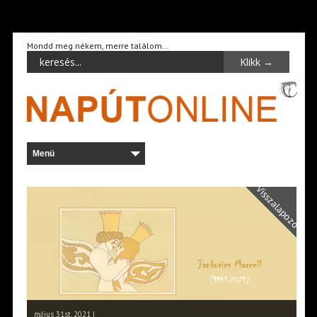
Mondd meg nékem, merre találom…
Visszalapozó
május 31st, 2021 |