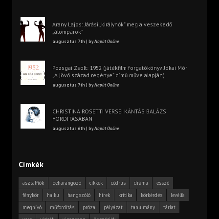
Arany Lajos: Járási „királynők” meg a veszekedő
„álompárok”
augusztus 7th | by
Napút Online
Pozsgai Zsolt: 1952 (játékfilm forgatókönyv Jókai Mór
„A jövő század regénye” című műve alapján)
augusztus 7th | by
Napút Online
CHRISTINA ROSETTI VERSEI KÁNTÁS BALÁZS
FORDÍTÁSÁBAN
augusztus 6th | by
Napút Online
Címkék
asztalfiók
beharangozó
cikkek
cédrus
dráma
esszé
fénykör
haiku
hangszóló
hírek
kritika
körkérdés
levélfa
meghívó
műfordítás
próza
pályázat
tanulmány
tárlat