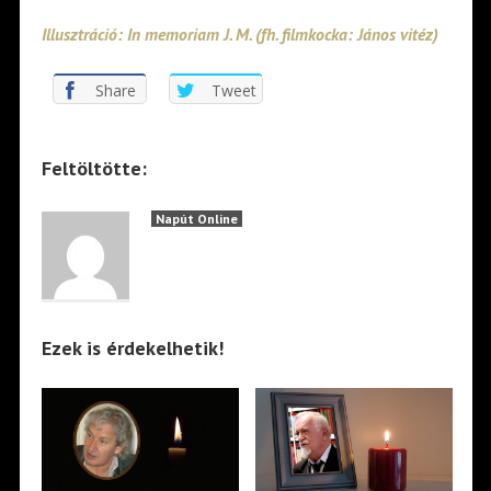
Illusztráció: In memoriam J. M. (fh. filmkocka: János vitéz)
Share
Tweet
Feltöltötte:
Napút Online
Ezek is érdekelhetik!