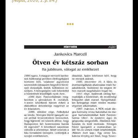
(Napút, 2020, 1. p. 84.)
***