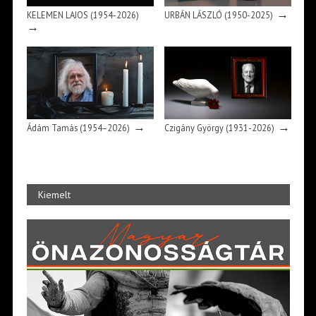
→
KELEMEN LAJOS (1954-2026)
URBÁN LÁSZLÓ (1950-2025)
→
→
→
Ádám Tamás (1954–2026)
Czigány György (1931-2026)
Kiemelt