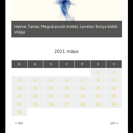
l
Halmai Tamás: Megválaszolt érintés. Leveles Ibolya költői
Laka
világa
2021. május
H
K
S
C
P
S
V
1
2
3
4
5
6
7
8
9
10
11
12
13
14
15
16
17
18
19
20
21
22
23
24
25
26
27
28
29
30
31
« ápr
jún »