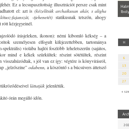
Parvathy Baul: A NAGY LELKEK DALAI.
ljfehér. Ez a lecsupaszítottság illusztrációt persze csak mint
Bevezetés a bául ösvénybe (Fordította:
Halm
dhatott el: azt is
(közelítsük archaikusan akár, s aligha
Rideg Zsófia)
Iboly
uz
ótusz-fajanszát, -tjehenetét)
statikusnak tetszőn, ahogy
 rótt kézjegyeinél.
rajzolódó írásjeleken, ikonon): némi kibomló kékség – a
ritok személyesen elfogult kifejezettebben, tartománya
H
spektrális) violába hajlói foszlóbb leheletszerűn (sajátos,
kor mind e kékek szürkültek: részint sötétültek, részint
6
 visszahúzódtak, s jól van ez így: végtére is könyvírásról,
13
nap „jelzőszíne”
odabenn,
a köszöntő s a búcsúvers áttetsző
20
27
 tükröződéseivel
láttatják
jelenlétük.
« sz
kító órán megálló időn.
*
Arc
202