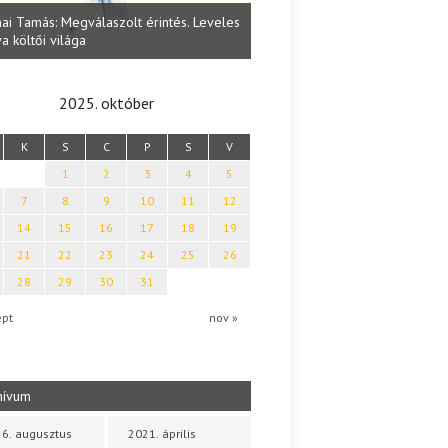
Lakatos Fleisz Katalin: Vasárna
ai Tamás: Megválaszolt érintés. Leveles
Sárszegen
a költői világa
2025. október
K
S
C
P
S
V
1
2
3
4
5
7
8
9
10
11
12
14
15
16
17
18
19
21
22
23
24
25
26
28
29
30
31
ept
nov »
hívum
6. augusztus
2021. április