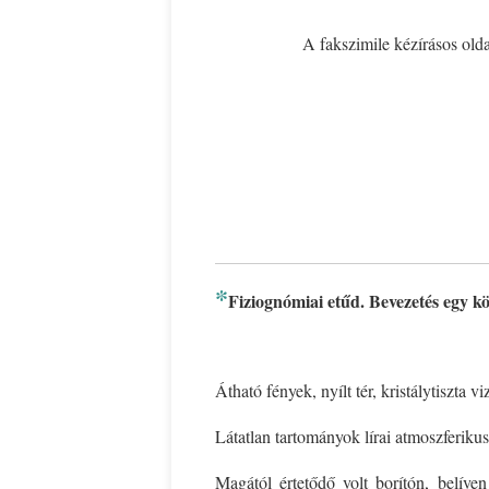
A fakszimile kézírásos old
*
Fiziognómiai etűd. Bevezetés egy kö
Átható fények, nyílt tér, kristálytiszta 
Látatlan tartományok lírai atmoszferiku
Magától értetődő volt borítón, belíve