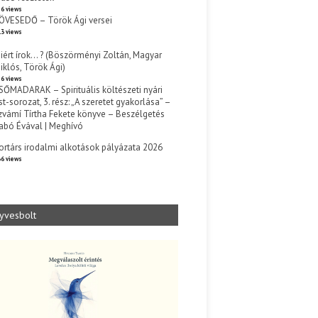
6 views
ÖVESEDŐ – Török Ági versei
3 views
iért írok… ? (Böszörményi Zoltán, Magyar
iklós, Török Ági)
6 views
SŐMADARAK – Spirituális költészeti nyári
st-sorozat, 3. rész: „A szeretet gyakorlása” –
zvámí Tírtha Fekete könyve – Beszélgetés
abó Évával | Meghívó
s
ortárs irodalmi alkotások pályázata 2026
6 views
yvesbolt