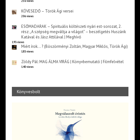
256 views
KÖVESEDŐ – Török Ági versei
206 views
ESŐMADARAK – Spirituális költészeti nyári est-sorozat, 2.
rész: „A szépség megváltja a világot” – beszélgetés Huszárik
Katával és Jász Attilával | Meghívó
193 views
Miért írok… ? (Böszörményi Zoltán, Magyar Miklós, Török Ági)
183 views
Zöldy Pál: MAG ÁLMA VIRÁG | Könyvbemutató | Filmfelvétel
140 views
Könyvesbolt