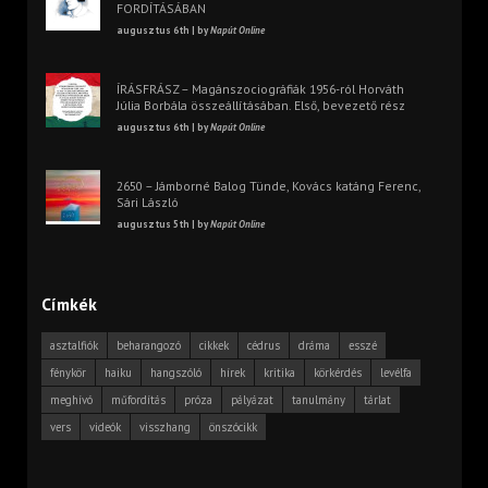
FORDÍTÁSÁBAN
augusztus 6th | by
Napút Online
ÍRÁSFRÁSZ – Magánszociográfiák 1956-ról Horváth
Júlia Borbála összeállításában. Első, bevezető rész
augusztus 6th | by
Napút Online
2650 – Jámborné Balog Tünde, Kovács katáng Ferenc,
Sári László
augusztus 5th | by
Napút Online
Címkék
asztalfiók
beharangozó
cikkek
cédrus
dráma
esszé
fénykör
haiku
hangszóló
hírek
kritika
körkérdés
levélfa
meghívó
műfordítás
próza
pályázat
tanulmány
tárlat
vers
videók
visszhang
önszócikk