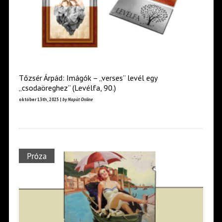
Tőzsér Árpád: Imágók – „verses” levél egy
„csodaöreghez” (Levélfa, 90.)
október 13th, 2025 |
by Napút Online
Próza