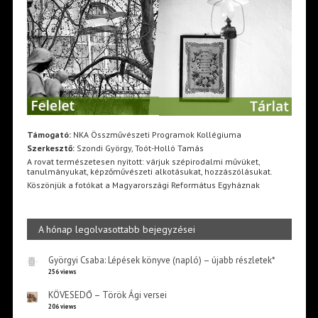
Támogató:
NKA Összművészeti Programok Kollégiuma
Szerkesztő:
Szondi György, Toót-Holló Tamás
A rovat természetesen nyitott: várjuk szépirodalmi művüket,
tanulmányukat, képzőművészeti alkotásukat, hozzászólásukat.
Köszönjük a fotókat a Magyarországi Református Egyháznak
A hónap legolvasottabb bejegyzései
Györgyi Csaba: Lépések könyve (napló) – újabb részletek*
256 views
KÖVESEDŐ – Török Ági versei
206 views