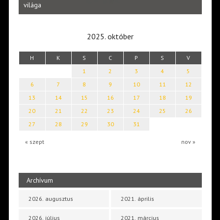
Laka
világa
2025. október
H
K
S
C
P
S
V
1
2
3
4
5
6
7
8
9
10
11
12
13
14
15
16
17
18
19
20
21
22
23
24
25
26
27
28
29
30
31
« szept
nov »
Archívum
2026. augusztus
2021. április
2026. július
2021. március