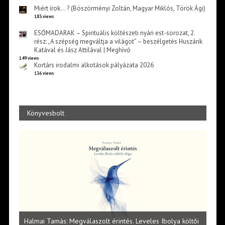
Miért írok… ? (Böszörményi Zoltán, Magyar Miklós, Török Ági)
183 views
ESŐMADARAK – Spirituális költészeti nyári est-sorozat, 2.
rész: „A szépség megváltja a világot” – beszélgetés Huszárik
Katával és Jász Attilával | Meghívó
149 views
Kortárs irodalmi alkotások pályázata 2026
136 views
Könyvesbolt
l
Halmai Tamás: Megválaszolt érintés. Leveles Ibolya költői