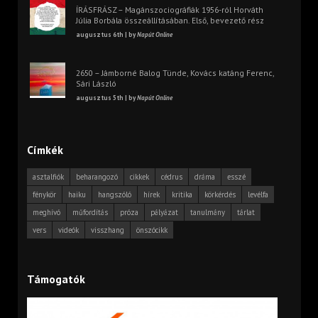
ÍRÁSFRÁSZ – Magánszociográfiák 1956-ról Horváth
Júlia Borbála összeállításában. Első, bevezető rész
augusztus 6th | by
Napút Online
2650 – Jámborné Balog Tünde, Kovács katáng Ferenc,
Sári László
augusztus 5th | by
Napút Online
Címkék
asztalfiók
beharangozó
cikkek
cédrus
dráma
esszé
fénykör
haiku
hangszóló
hírek
kritika
körkérdés
levélfa
meghívó
műfordítás
próza
pályázat
tanulmány
tárlat
vers
videók
visszhang
önszócikk
Támogatók