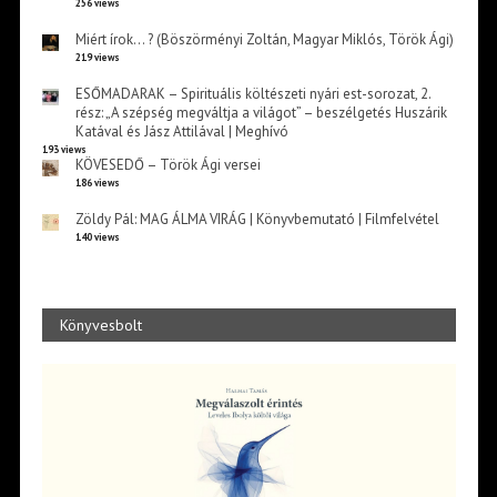
256 views
Miért írok… ? (Böszörményi Zoltán, Magyar Miklós, Török Ági)
219 views
ESŐMADARAK – Spirituális költészeti nyári est-sorozat, 2.
rész: „A szépség megváltja a világot” – beszélgetés Huszárik
Katával és Jász Attilával | Meghívó
193 views
KÖVESEDŐ – Török Ági versei
186 views
Zöldy Pál: MAG ÁLMA VIRÁG | Könyvbemutató | Filmfelvétel
140 views
Könyvesbolt