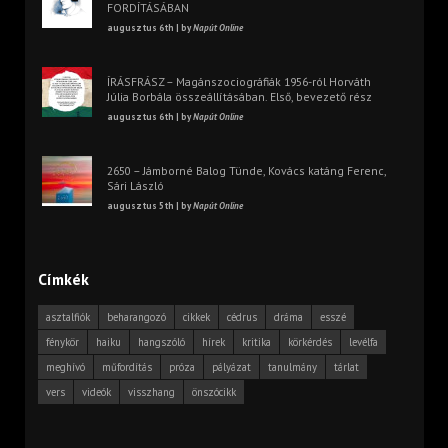
FORDÍTÁSÁBAN
augusztus 6th | by
Napút Online
ÍRÁSFRÁSZ – Magánszociográfiák 1956-ról Horváth
Júlia Borbála összeállításában. Első, bevezető rész
augusztus 6th | by
Napút Online
2650 – Jámborné Balog Tünde, Kovács katáng Ferenc,
Sári László
augusztus 5th | by
Napút Online
Címkék
asztalfiók
beharangozó
cikkek
cédrus
dráma
esszé
fénykör
haiku
hangszóló
hírek
kritika
körkérdés
levélfa
meghívó
műfordítás
próza
pályázat
tanulmány
tárlat
vers
videók
visszhang
önszócikk