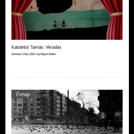
Kabdebó Tamás: Véradás
október 23rd, 2025 |
by Napút Online
Évnap