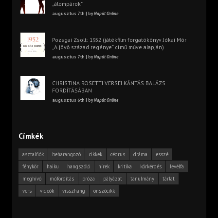
„álompárok”
augusztus 7th | by
Napút Online
Pozsgai Zsolt: 1952 (játékfilm forgatókönyv Jókai Mór
„A jövő század regénye” című műve alapján)
augusztus 7th | by
Napút Online
CHRISTINA ROSETTI VERSEI KÁNTÁS BALÁZS
FORDÍTÁSÁBAN
augusztus 6th | by
Napút Online
Címkék
asztalfiók
beharangozó
cikkek
cédrus
dráma
esszé
fénykör
haiku
hangszóló
hírek
kritika
körkérdés
levélfa
meghívó
műfordítás
próza
pályázat
tanulmány
tárlat
vers
videók
visszhang
önszócikk