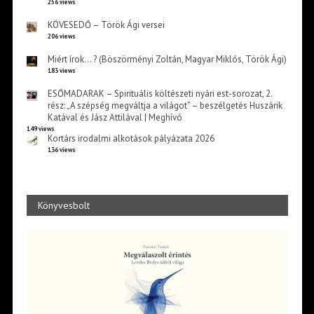
256 views
KÖVESEDŐ – Török Ági versei
206 views
Miért írok… ? (Böszörményi Zoltán, Magyar Miklós, Török Ági)
183 views
ESŐMADARAK – Spirituális költészeti nyári est-sorozat, 2.
rész: „A szépség megváltja a világot” – beszélgetés Huszárik
Katával és Jász Attilával | Meghívó
149 views
Kortárs irodalmi alkotások pályázata 2026
136 views
Könyvesbolt