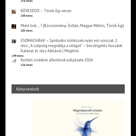
256 views
KÖVESEDŐ – Török Ági versei
208 views
Miért írok… ? (Böszörményi Zoltán, Magyar Miklós, Török Ági)
183 views
ESŐMADARAK – Spirituális költészeti nyári est-sorozat, 2.
rész: „A szépség megváltja a világot” – beszélgetés Huszárik
Katával és Jász Attilával | Meghívó
149 views
Kortárs irodalmi alkotások pályázata 2026
136 views
Könyvesbolt