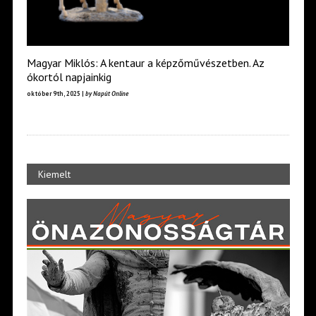
Magyar Miklós: A kentaur a képzőművészetben. Az
ókortól napjainkig
október 9th, 2025 |
by Napút Online
Kiemelt