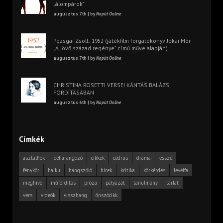
„álompárok”
augusztus 7th | by
Napút Online
Pozsgai Zsolt: 1952 (játékfilm forgatókönyv Jókai Mór
„A jövő század regénye” című műve alapján)
augusztus 7th | by
Napút Online
CHRISTINA ROSETTI VERSEI KÁNTÁS BALÁZS
FORDÍTÁSÁBAN
augusztus 6th | by
Napút Online
Címkék
asztalfiók
beharangozó
cikkek
cédrus
dráma
esszé
fénykör
haiku
hangszóló
hírek
kritika
körkérdés
levélfa
meghívó
műfordítás
próza
pályázat
tanulmány
tárlat
vers
videók
visszhang
önszócikk